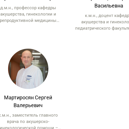
Васильевна
д.м.н., профессор кафедры
акушерства, гинекологии и
к.м.н., доцент кафед
репродуктивной медицины
акушерства и гинекол
«Российский университет
педиатрического факульте
дицины», профессор кафедры
акад. Г.М. Савельевой П
кушерства и гинекологии им.
ВО РНИМУ им. Н.И. Пир
акад. Г.М. Савельевой
Минздрава России, гла
педиатрического факультета
внештатный специал
ФГАОУ ВО РНИМУ им. Н.И.
гинеколог детского и юно
ирогова Минздрава России,
возраста г. Москв
аведующая гинекологическим
делением ОСП РДКБ ФГАОУ ВО
РНИМУ им. Н.И.
Мартиросян Сергей
Валерьевич
к.м.н., заместитель главного
врача по акушерско-
гинекологической помощи –