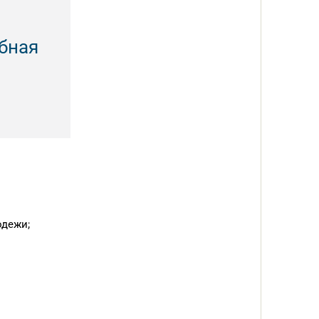
бная
одежи;