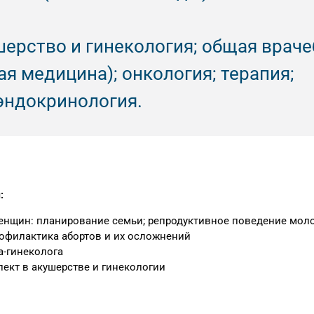
ерство и гинекология; общая враче
я медицина); онкология; терапия;
эндокринология.
:
енщин: планирование семьи; репродуктивное поведение мол
офилактика абортов и их осложнений
а-гинеколога
ект в акушерстве и гинекологии