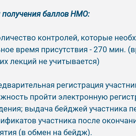
 получения баллов НМО:
личество контролей, которые необ
ьное время присутствия - 270 мин. (
их лекций не учитывается)
дварительная регистрация участни
ожность пройти электронную регис
едения; выдача бейджей участника п
тификатов участника после окончан
тия (в обмен на бейдж).