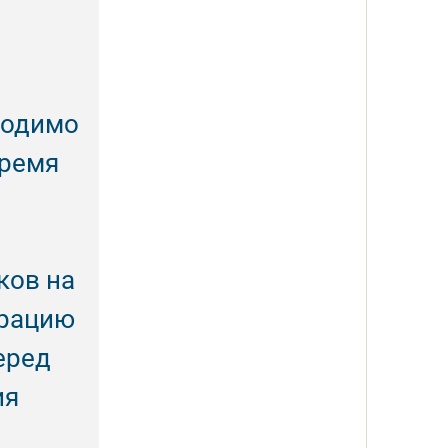
ходимо
время
ков на
трацию
еред
ия