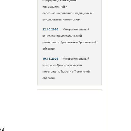
конференция «Академия
инновационной и
персонализированной медицины в
акушерстве и гинекологии»
22.10.2026
|
Межрегиональный
конгресс «Демографический
потенциал г. Ярославля и Ярославской
области»
10.11.2026
|
Межрегиональный
конгресс «Демографический
потенциал г. Тюмени и Тюменской
области»
на