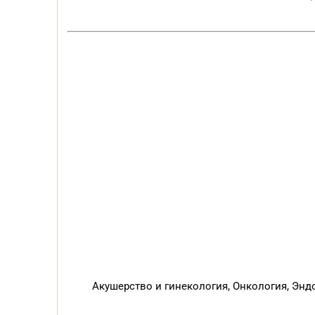
р
це
Во
Акушерство и гинекология, Онкология, Энд