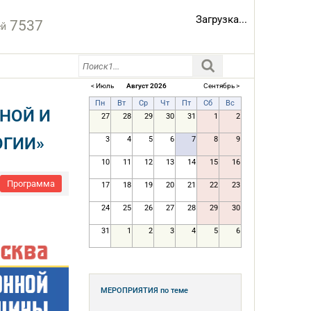
Загрузка...
7537
ей
< Июль
Август 2026
Сентябрь >
Пн
Вт
Ср
Чт
Пт
Сб
Вс
НОЙ И
27
28
29
30
31
1
2
ОГИИ»
3
4
5
6
7
8
9
10
11
12
13
14
15
16
Программа
17
18
19
20
21
22
23
24
25
26
27
28
29
30
31
1
2
3
4
5
6
МЕРОПРИЯТИЯ
по теме