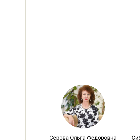
за
Серова Ольга Федоровна
Си