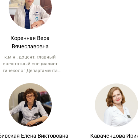
Коренная Вера
Вячеславовна
к.м.н., доцент, главный
внештатный специалист
гинеколог Департамента
здравоохранения г. Москвы,
меститель главного врача ГКБ
№ 52 по перспективному
развитию
бирская Елена Викторовна
Караченцова Ири