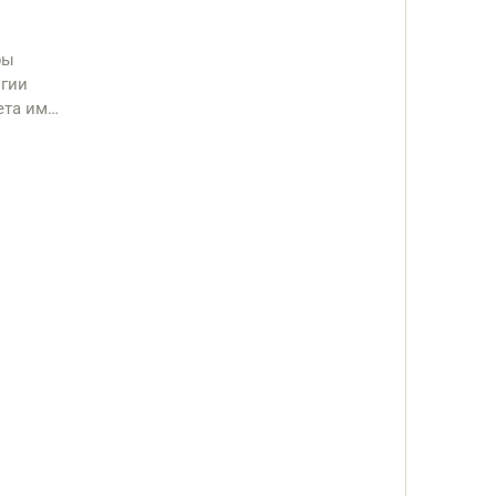
ры
огии
та им.
Ф ФГАОУ
огова
вный
ист
шеского
ы