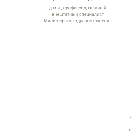
д.м.н., профессор, главный
внештатный специалист
Министерства здравоохранения
МО по акушерству и гинекологии,
главный врач ГБУЗ МО
ме
«Московский областной
а
перинатальный центр»,
заведующая кафедрой
акушерства, гинекологии и
перинатологии МБУ ИНО ФГБУ
П
ГНЦ ФМБЦ им. А.И. Бурназяна
з
ФМБА России
от