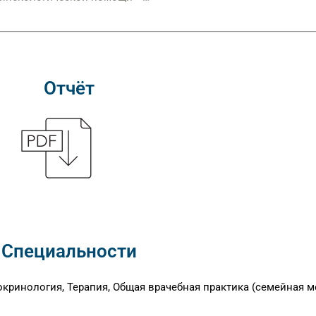
уководитель перинатального
нтра ГБУЗ «ГКБ No 67 им. Л.А.
рохобова ДЗМ», эксперт ФБГУ
«Национальный институт
качества» Росздравнадзора
Отчёт
Специальности
окринология, Терапия, Общая врачебная практика (семейная 