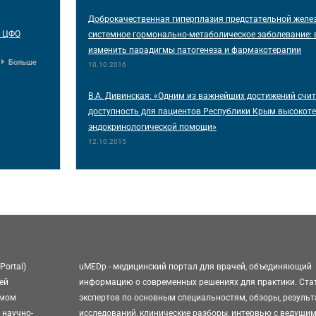
Доброкачественная гиперплазия предстательной желе
и ЦФО
системное гормонально-метаболическое заболевание:
изменить парадигмы патогенеза и фармакотерапии
Больше
10.10.2016
В.А. Дивинская: «Одним из важнейших достижений счи
доступность для пациентов Республики Крым высокот
эндокринологической помощи»
12.10.2015
Portal)
uMEDp - медицинский портал для врачей, объединяющий
ей
информацию о современных решениях для практики. Ста
омом
экспертов по основным специальностям, обзоры, резуль
 научно-
исследований, клинические разборы, интервью с ведущи