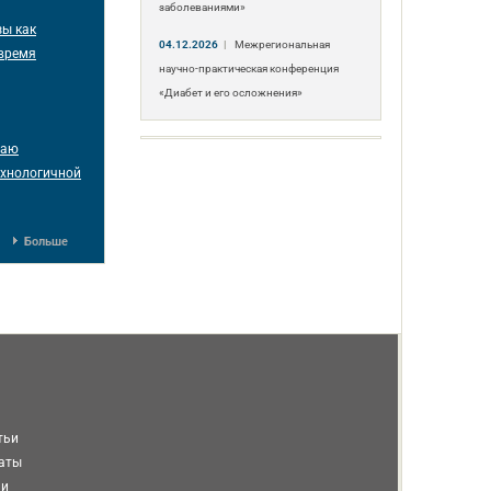
заболеваниями»
зы как
04.12.2026
|
Межрегиональная
 время
научно-практическая конференция
«Диабет и его осложнения»
таю
ехнологичной
Больше
тьи
таты
ми