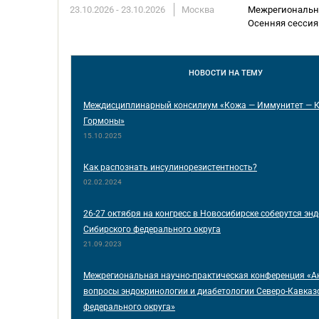
23.10.2026 - 23.10.2026
Москва
Межрегиональна
Осенняя сессия
НОВОСТИ
НА ТЕМУ
Междисциплинарный консилиум «Кожа — Иммунитет — 
Гормоны»
15.10.2025
Как распознать инсулинорезистентность?
02.02.2024
26-27 октября на конгресс в Новосибирске соберутся эн
Сибирского федерального округа
21.09.2023
Межрегиональная научно-практическая конференция «А
вопросы эндокринологии и диабетологии Северо-Кавказ
федерального округа»