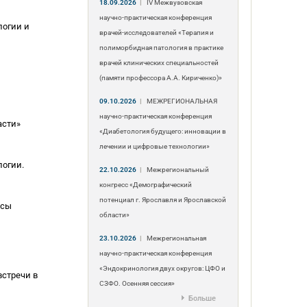
18.09.2026
|
IV Межвузовская
научно-практическая конференция
логии и
врачей-исследователей «Терапия и
полиморбидная патология в практике
врачей клинических специальностей
(памяти профессора А.А. Кириченко)»
09.10.2026
|
МЕЖРЕГИОНАЛЬНАЯ
научно-практическая конференция
асти»
«Диабетология будущего: инновации в
лечении и цифровые технологии»
огии.
22.10.2026
|
Межрегиональный
конгресс «Демографический
потенциал г. Ярославля и Ярославской
осы
области»
23.10.2026
|
Межрегиональная
научно-практическая конференция
«Эндокринология двух округов: ЦФО и
встречи в
СЗФО. Осенняя сессия»
Больше