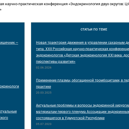
я научно-практическая конференция «Эндокринология двух округов: Ц
»
СТАТЬИ
ПО ТЕМЕ
Кишечник —
Новая траектория движения в управлении сахарным д
типа. XXII Российская научно-практическая конференци
эндокринологов «Детская эндокринология XXI века: до
перспективы развития»
02.06.2026
Применение плазмы, обогащенной тромбоцитами, в пе
докринологи
практике
20.03.2025
Актуальные проблемы и вопросы эндокринной хирургии
ктуальные
материалам первого пленума Ассоциации эндокринных 
ского
состоявшегося в Удмуртской Республике
05.07.2023