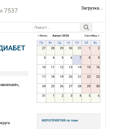
Загрузка...
7537
ей
< Июль
Август 2026
Сентябрь >
Пн
Вт
Ср
Чт
Пт
Сб
Вс
ДИАБЕТ
27
28
29
30
31
1
2
3
4
5
6
7
8
9
10
11
12
13
14
15
16
17
18
19
20
21
22
23
ожнения»,
24
25
26
27
28
29
30
31
1
2
3
4
5
6
МЕРОПРИЯТИЯ
по теме
круга