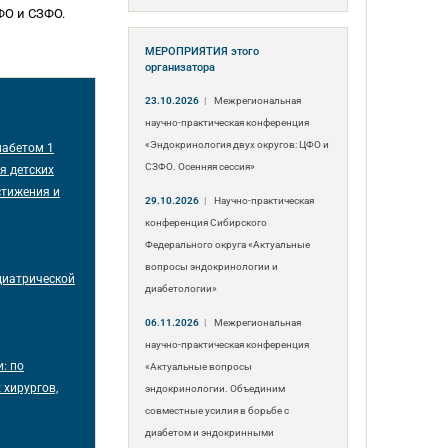
ФО и СЗФО.
МЕРОПРИЯТИЯ
этого
организатора
23.10.2026
|
Межрегиональная
научно-практическая конференция
«Эндокринология двух округов: ЦФО и
иабетом 1
СЗФО. Осенняя сессия»
я детских
стижения и
29.10.2026
|
Научно-практическая
конференция Сибирского
Федерального округа «Актуальные
вопросы эндокринологии и
диатрической
диабетологии»
06.11.2026
|
Межрегиональная
научно-практическая конференция
: по
«Актуальные вопросы
хирургов,
эндокринологии. Объединим
совместные усилия в борьбе с
диабетом и эндокринными