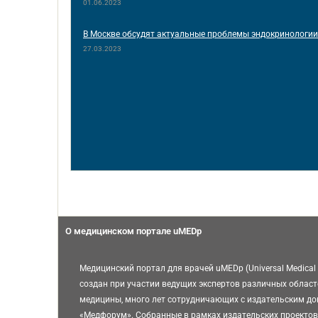
01.06.2023
В Москве обсудят актуальные проблемы эндокринологи
27.03.2023
О медицинском портале uMEDp
Медицинский портал для врачей uMEDp (Universal Medical 
создан при участии ведущих экспертов различных област
медицины, много лет сотрудничающих с издательским д
«Медфорум». Собранные в рамках издательских проектов