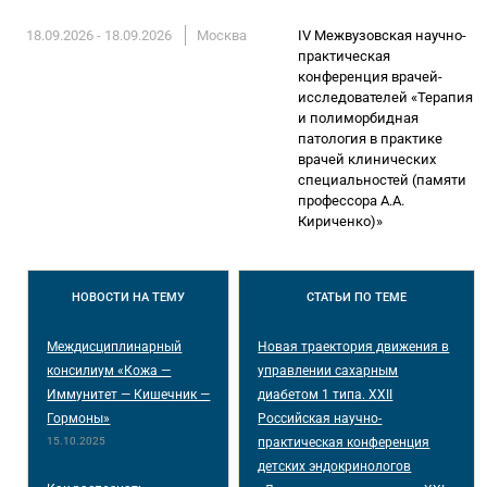
18.09.2026 - 18.09.2026
Москва
IV Межвузовская научно-
практическая
конференция врачей-
исследователей «Терапия
и полиморбидная
патология в практике
врачей клинических
специальностей (памяти
профессора А.А.
Кириченко)»
НОВОСТИ
НА ТЕМУ
СТАТЬИ
ПО ТЕМЕ
Междисциплинарный
Новая траектория движения в
консилиум «Кожа —
управлении сахарным
Иммунитет — Кишечник —
диабетом 1 типа. XXII
Гормоны»
Российская научно-
15.10.2025
практическая конференция
детских эндокринологов