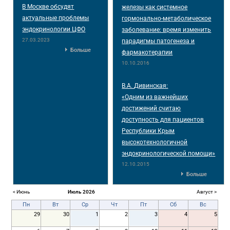
В Москве обсудят
железы как системное
актуальные проблемы
гормонально-метаболическое
эндокринологии ЦФО
заболевание: время изменить
27.03.2023
парадигмы патогенеза и
Больше
фармакотерапии
10.10.2016
В.А. Дивинская:
«Одним из важнейших
достижений считаю
доступность для пациентов
Республики Крым
высокотехнологичной
эндокринологической помощи»
12.10.2015
Больше
< Июнь
Июль 2026
Август >
Пн
Вт
Ср
Чт
Пт
Сб
Вс
29
30
1
2
3
4
5