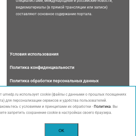
специалистами, международные и российские новости,
видеоматериалы (в прямой трансляции или записи)
составляют основное содержание портала.
Условия использования
Политика конфиденциальности
Политика обработки персональных данных
Связаться с нами
т umedp.ru использует cookie (файлы с данными о прошлых посещениях
та) для персонализации сервисов и удобства пользователей.
акомьтесь с условиями и принципами их обработки -
Политика
. Вы
ете запретить сохранение cookie в настройках своего браузера.
Copyright © 2026 МЕДФОРУМ. Все права защищены. Данный сайт также
OK
содержит материалы, принадлежащие третьей стороне, охраняемые законом