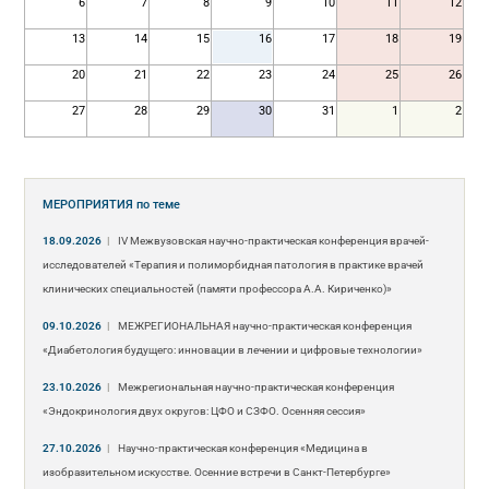
6
7
8
9
10
11
12
13
14
15
16
17
18
19
20
21
22
23
24
25
26
27
28
29
30
31
1
2
МЕРОПРИЯТИЯ
по теме
18.09.2026
|
IV Межвузовская научно-практическая конференция врачей-
исследователей «Терапия и полиморбидная патология в практике врачей
клинических специальностей (памяти профессора А.А. Кириченко)»
09.10.2026
|
МЕЖРЕГИОНАЛЬНАЯ научно-практическая конференция
«Диабетология будущего: инновации в лечении и цифровые технологии»
23.10.2026
|
Межрегиональная научно-практическая конференция
«Эндокринология двух округов: ЦФО и СЗФО. Осенняя сессия»
27.10.2026
|
Научно-практическая конференция «Медицина в
изобразительном искусстве. Осенние встречи в Санкт-Петербурге»