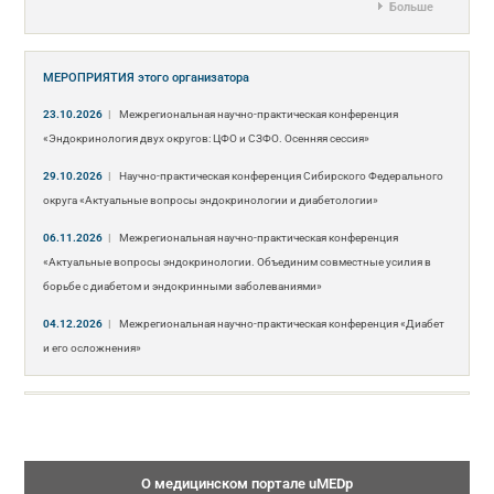
Больше
МЕРОПРИЯТИЯ
этого организатора
23.10.2026
|
Межрегиональная научно-практическая конференция
«Эндокринология двух округов: ЦФО и СЗФО. Осенняя сессия»
29.10.2026
|
Научно-практическая конференция Сибирского Федерального
округа «Актуальные вопросы эндокринологии и диабетологии»
06.11.2026
|
Межрегиональная научно-практическая конференция
«Актуальные вопросы эндокринологии. Объединим совместные усилия в
борьбе с диабетом и эндокринными заболеваниями»
04.12.2026
|
Межрегиональная научно-практическая конференция «Диабет
и его осложнения»
О медицинском портале uMEDp