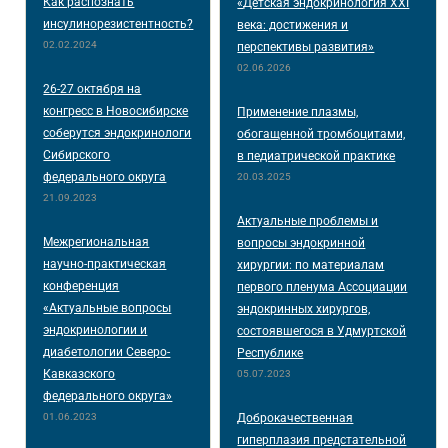
Как распознать
«Детская эндокринология XXI
инсулинорезистентность?
века: достижения и
02.02.2024
перспективы развития»
02.06.2026
26-27 октября на
конгресс в Новосибирске
Применение плазмы,
соберутся эндокринологи
обогащенной тромбоцитами,
Сибирского
в педиатрической практике
федерального округа
20.03.2025
21.09.2023
Актуальные проблемы и
Межрегиональная
вопросы эндокринной
научно-практическая
хирургии: по материалам
конференция
первого пленума Ассоциации
«Актуальные вопросы
эндокринных хирургов,
эндокринологии и
состоявшегося в Удмуртской
диабетологии Северо-
Республике
Кавказского
05.07.2023
федерального округа»
01.06.2023
Доброкачественная
гиперплазия предстательной