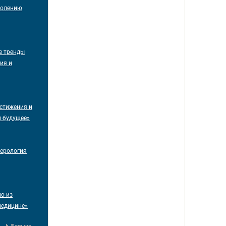
колению
е тренды
ия и
стижения и
м будущее»
терология
о из
медицине»