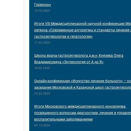
Гормоны»
15.10.2025
Итоги VIII Междисциплинарной научной конференции Мо
региона «Современные алгоритмы и стандарты лечения 
гастроэнтерологии и гепатологии»
17.02.2025
Школы врача-гастроэнтеролога д.м.н, Князева Олега
Владимировича «Энтерология от А до Я»
10.02.2025
Онлайн-конференция «Искусство лечения больного» – с
заседание Московской и Казанской школ гастроэнтерол
10.02.2025
Итоги Московского междисциплинарного консилиума,
посвященного вопросам диагностики, лечения и управл
воспалительными заболеваниями
09.12.2024