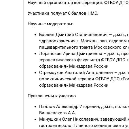
Научный организатор конференции: ФГБОУ ДП
Участники получат 6 баллов НМО.
Научные модераторы:
Бордин Дмитрий Станиславович — д.м.н., 
здравоохранения г. Москвы, зав. отделом
пищеварительного тракта Московского кл
Лоранская Ирина Дмитриевна – д.м.н., пр
терапевтического факультета ФГБОУ ДПО 
образования» Минздрава России
Стремоухов Анатолий Анатольевич – д.м.н
поликлинической терапии ФГБОУ ДПО «Ро
образования» Минздрава России
Приглашены к участию
Павлов Александр Игоревич, д.м.н., полк
Вишневского А.А.
Минушкин Олег Николаевич, заведующий 
гастроэнтеролог Главного медицинского у