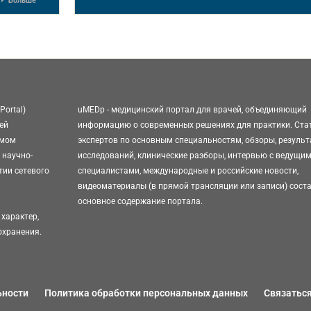
Больше
Portal)
uMEDp - медицинский портал для врачей, объединяющий
ей
информацию о современных решениях для практики. Ста
омом
экспертов по основным специальностям, обзоры, резуль
 научно-
исследований, клинические разборы, интервью с ведущи
тии сетевого
специалистами, международные и российские новости,
видеоматериалы (в прямой трансляции или записи) сост
основное содержание портала.
характер,
охранения.
ьности
Политика обработки персональных данных
Связаться