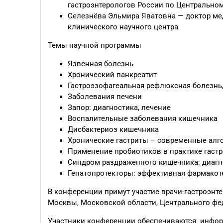
гастроэнтерологов России по Центральному
Селезнёва Эльмира Яватовна — доктор м
клинического научного центра
Темы научной программы
Язвенная болезнь
Хронический панкреатит
Гастроэзофагеальная рефлюксная болезнь
Заболевания печени
Запор: диагностика, лечение
Воспалительные заболевания кишечника
Дисбактериоз кишечника
Хронические гастриты – современные алг
Применение пробиотиков в практике гастр
Синдром раздраженного кишечника: диагно
Гепатопротекторы: эффективная фармакот
В конференции примут участие врачи-гастроэнте
Москвы, Московской области, Центрального фед
Участники конференции обеспечиваются инфо