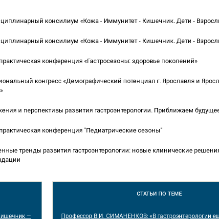
иплинарный консилиум «Кожа - Иммунитет - Кишечник. Дети - Взросл
иплинарный консилиум «Кожа - Иммунитет - Кишечник. Дети - Взросл
практическая конференция «Гастросезоны: здоровье поколений»
ональный конгресс «Демографический потенциал г. Ярославля и Ярос
»
ения и перспективы развития гастроэнтерологии. Приближаем будуще
практическая конференция "Педиатрические сезоны"
нные тренды развития гастроэнтерологии: новые клинические решени
ндации
СТАТЬИ
ПО ТЕМЕ
Кишечник —
Профессор В.И. СИМАНЕНКОВ: «В гастроэнтерологии е