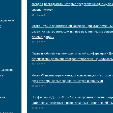
загадок, разгадывать которые предстоит не одному по
специалистов»
26.11.2025
сковского
в
Итоги научно-практической конференции «Современны
развития гастроэнтерологии: новые клинические решен
рекомендации»
26.11.2025
Первый юбилей научно-практической конференции «До
перспективы развития гастроэнтерологии. Приближае
26.11.2025
овместное
ога
Итоги VII научно-практической конференции «Гастроэн
двух столиц»: новые горизонты науки и практики
08.07.2025
ения
Профессор И.Д. ЛОРАНСКАЯ: «Гастроэнтерология – одн
наиболее интересных и перспективных направлений в 
17.03.2025