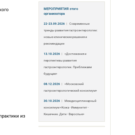
кого
МЕРОПРИЯТИЯ
этого
организатора
22-23.09.2026
|
Современные
тренды развития гастроэнтерологии:
новые клинические решения и
рекомендации
13.10.2026
|
«Достижения и
перспективы развития
гастроэнтерологии. Приближаем
будущее»
08.12.2026
|
«Московский
гастроэнтерологический консилиум»
30.10.2026
|
Междисциплинарный
консилиум «Кожа - Иммунитет -
Кишечник. Дети - Взрослые»
практики из