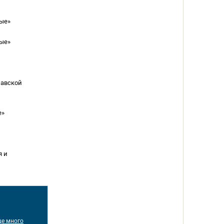
ые»
ые»
лавской
е»
я и
ще много