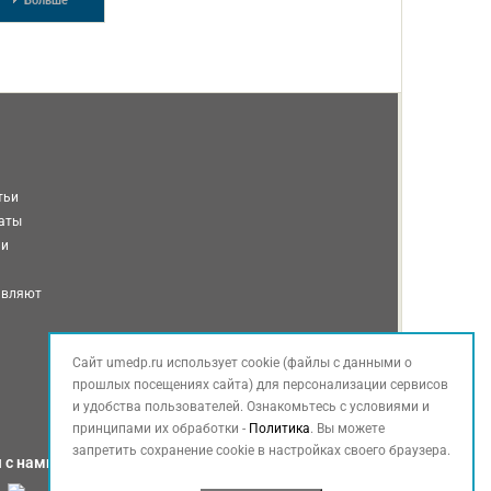
Больше
тьи
таты
ми
авляют
Сайт umedp.ru использует cookie (файлы с данными о
прошлых посещениях сайта) для персонализации сервисов
и удобства пользователей. Ознакомьтесь с условиями и
принципами их обработки -
Политика
. Вы можете
запретить сохранение cookie в настройках своего браузера.
 с нами