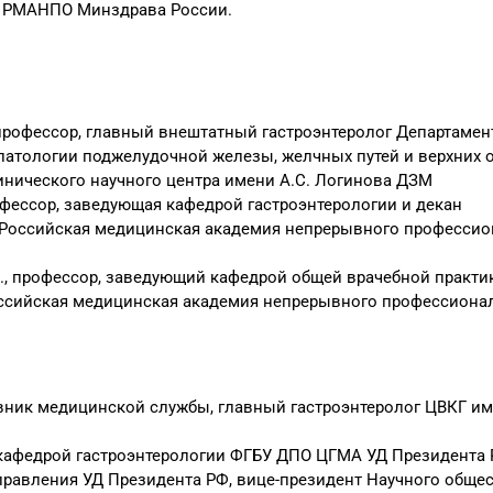
О РМАНПО Минздрава России.
профессор, главный внештатный гастроэнтеролог Департамен
 патологии поджелудочной железы, желчных путей и верхних 
инического научного центра имени А.С. Логинова ДЗМ
офессор, заведующая кафедрой гастроэнтерологии и декан
«Российская медицинская академия непрерывного профессио
., профессор, заведующий кафедрой общей врачебной практи
ссийская медицинская академия непрерывного профессиона
овник медицинской службы, главный гастроэнтеролог ЦВКГ им
кафедрой гастроэнтерологии ФГБУ ДПО ЦГМА УД Президента 
правления УД Президента РФ, вице-президент Научного обще