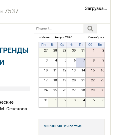
Загрузка...
7537
ей
< Июль
Август 2026
Сентябрь >
Пн
Вт
Ср
Чт
Пт
Сб
Вс
 ТРЕНДЫ
27
28
29
30
31
1
2
 И
3
4
5
6
7
8
9
10
11
12
13
14
15
16
17
18
19
20
21
22
23
24
25
26
27
28
29
30
31
1
2
3
4
5
6
ческие
.М. Сеченова
МЕРОПРИЯТИЯ
по теме