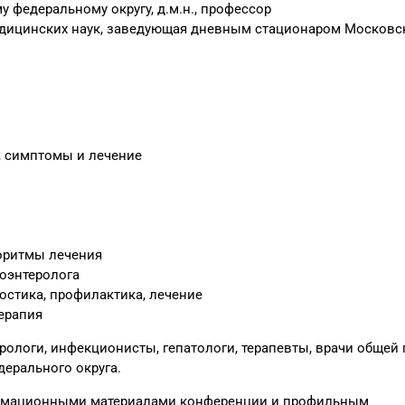
 федеральному округу, д.м.н., профессор
едицинских наук, заведующая дневным стационаром Московс
, симптомы и лечение
оритмы лечения
оэнтеролога
стика, профилактика, лечение
ерапия
рологи, инфекционисты, гепатологи, терапевты, врачи общей 
ерального округа.
рмационными материалами конференции и профильным