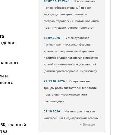
18.02-16.12.2026
|
Всероссийский
научно-образовательный проект
междисциплинарных школ по
гастроэнтерологии «Настольная книга
практикующего гастроэнтеролога»
та
18.09.2026
|
IV Межвузовская
отделов
научно-практическая конференция
врачей-исследователей «Терапия и
полиморбидная патология в практике
нального
врачей клинических специальностей
(памяти профессора А.А. Кириченко)»
ки и
22-23.09.2026
|
Современные
льного
тренды развития гастроэнтерологии:
новые клинические решения и
рекомендации
01.10.2026
|
Научно-практическая
конференция "Педиатрические сезоны"
РФ, главный
Больше
ства