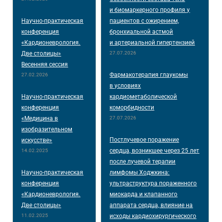
и биомаркерного профиля у
Научно-практическая
пациентов с ожирением,
конференция
бронхиальной астмой
«Кардионеврология.
и артериальной гипертензией
Две столицы»
27.07.2026
Весенняя сессия
Фармакотерапия глаукомы
27.02.2026
в условиях
Научно-практическая
кардиометаболической
конференция
коморбидности
«Медицина в
27.07.2026
изобразительном
Постлучевое поражение
искусстве»
сердца, возникшее через 25 лет
14.02.2025
после лучевой терапии
Научно-практическая
лимфомы Ходжкина:
конференция
ультраструктура пораженного
«Кардионеврология.
миокарда и клапанного
Две столицы»
аппарата сердца, влияние на
11.02.2025
исходы кардиохирургического