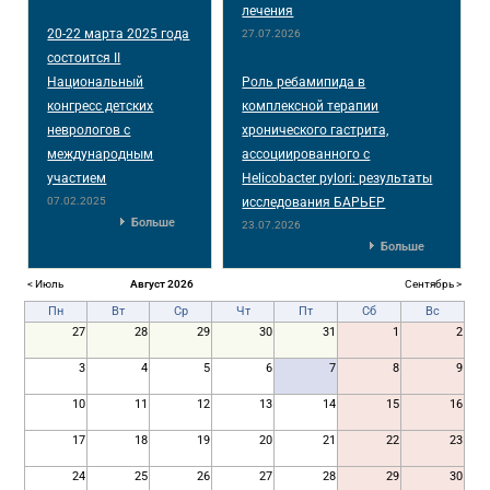
лечения
20-22 марта 2025 года
27.07.2026
состоится II
Национальный
Роль ребамипида в
конгресс детских
комплексной терапии
неврологов с
хронического гастрита,
международным
ассоциированного с
участием
Helicobacter pylori: результаты
07.02.2025
исследования БАРЬЕР
Больше
23.07.2026
Больше
< Июль
Август 2026
Сентябрь >
Пн
Вт
Ср
Чт
Пт
Сб
Вс
27
28
29
30
31
1
2
3
4
5
6
7
8
9
10
11
12
13
14
15
16
17
18
19
20
21
22
23
24
25
26
27
28
29
30