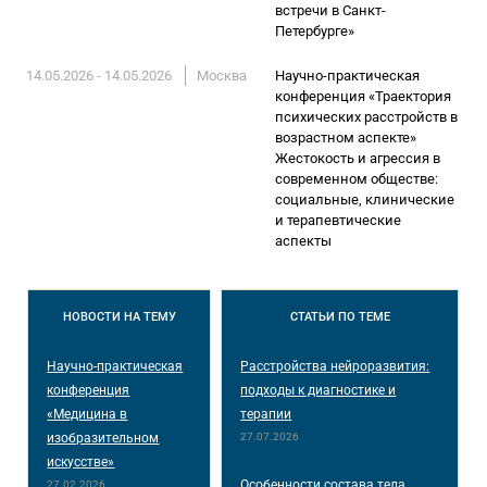
встречи в Санкт-
Петербурге»
14.05.2026 - 14.05.2026
Москва
Научно-практическая
конференция «Траектория
психических расстройств в
возрастном аспекте»
Жестокость и агрессия в
современном обществе:
социальные, клинические
и терапевтические
аспекты
НОВОСТИ
НА ТЕМУ
СТАТЬИ
ПО ТЕМЕ
Научно-практическая
Расстройства нейроразвития:
конференция
подходы к диагностике и
«Медицина в
терапии
изобразительном
27.07.2026
искусстве»
Особенности состава тела
27.02.2026