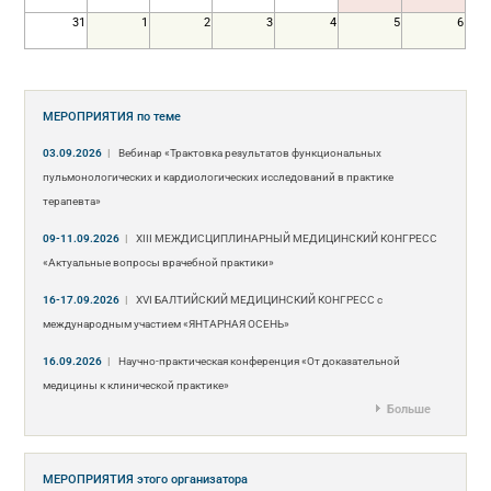
31
1
2
3
4
5
6
МЕРОПРИЯТИЯ
по теме
03.09.2026
|
Вебинар «Трактовка результатов функциональных
пульмонологических и кардиологических исследований в практике
терапевта»
09-11.09.2026
|
ХIII МЕЖДИСЦИПЛИНАРНЫЙ МЕДИЦИНСКИЙ КОНГРЕСС
«Актуальные вопросы врачебной практики»
16-17.09.2026
|
XVI БАЛТИЙСКИЙ МЕДИЦИНСКИЙ КОНГРЕСС с
международным участием «ЯНТАРНАЯ ОСЕНЬ»
16.09.2026
|
Научно-практическая конференция «От доказательной
медицины к клинической практике»
Больше
МЕРОПРИЯТИЯ
этого организатора