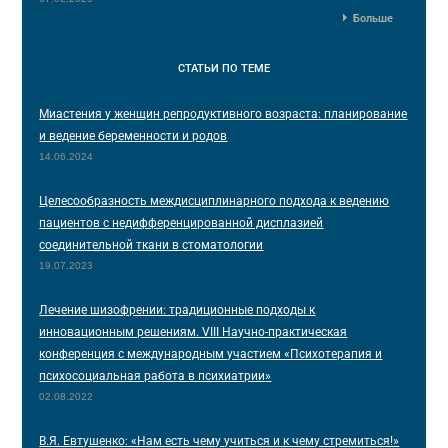
Больше
СТАТЬИ
ПО ТЕМЕ
Миастения у женщин репродуктивного возраста: планирование
и ведение беременности и родов
14.06.2024
Целесообразность междисциплинарного подхода к ведению
пациентов с недифференцированной дисплазией
соединительной ткани в стоматологии
19.07.2023
Лечение шизофрении: традиционные подходы к
инновационным решениям. VIII Научно-практическая
конференция с международным участием «Психотерапия и
психосоциальная работа в психиатрии»
02.08.2022
В.Я. Евтушенко: «Нам есть чему учиться и к чему стремиться!»