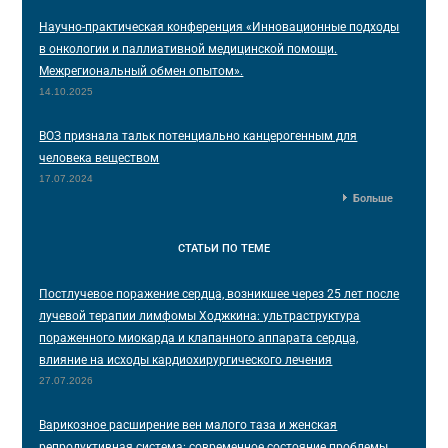
Научно-практическая конференция «Инновационные подходы
в онкологии и паллиативной медицинской помощи.
Межрегиональный обмен опытом».
14.10.2025
ВОЗ признала тальк потенциально канцерогенным для
человека веществом
17.07.2024
Больше
СТАТЬИ
ПО ТЕМЕ
Постлучевое поражение сердца, возникшее через 25 лет после
лучевой терапии лимфомы Ходжкина: ультраструктура
пораженного миокарда и клапанного аппарата сердца,
влияние на исходы кардиохирургического лечения
27.07.2026
Варикозное расширение вен малого таза и женская
репродуктивная система: современное состояние проблемы