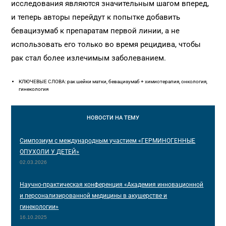
исследования являются значительным шагом вперед,
и теперь авторы перейдут к попытке добавить
бевацизумаб к препаратам первой линии, а не
использовать его только во время рецидива, чтобы
рак стал более излечимым заболеванием.
КЛЮЧЕВЫЕ СЛОВА: рак шейки матки, бевацизумаб + химиотерапия, онкология,
гинекология
НОВОСТИ
НА ТЕМУ
Симпозиум с международным участием «ГЕРМИНОГЕННЫЕ
ОПУХОЛИ У ДЕТЕЙ»
02.03.2026
Научно-практическая конференция «Академия инновационной
и персонализированной медицины в акушерстве и
гинекологии»
16.10.2025