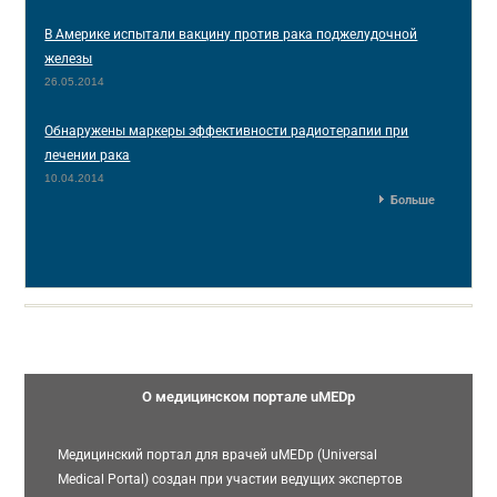
В Америке испытали вакцину против рака поджелудочной
железы
26.05.2014
Обнаружены маркеры эффективности радиотерапии при
лечении рака
10.04.2014
Больше
О медицинском портале uMEDp
Медицинский портал для врачей uMEDp (Universal
Medical Portal) создан при участии ведущих экспертов