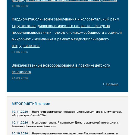
18.06.2026
Кардиометаболические заболевания и колоректальный рак у
«хрупкого» кардиоонкологического пациента – фокус на
персонализированный подход к поликоморбидности с оценкой
микробиоты кишечника в рамках междисциплинарного
сотрудничества
01.06.2026
Злокачественные новообразования в практике детского
гинеколога
24.03.2026
Больше
МЕРОПРИЯТИЯ
по теме
19.11.2026
|
Научно-практическая конференция с международным участием
«Форум УралОнко2026»
10.11.2026
|
Межрегиональный конгресс «Демографический потенциал г.
Тюмени и Тюменской области»
30.10.2026
|
Научно-практическая конференция «Рак молочной железы и