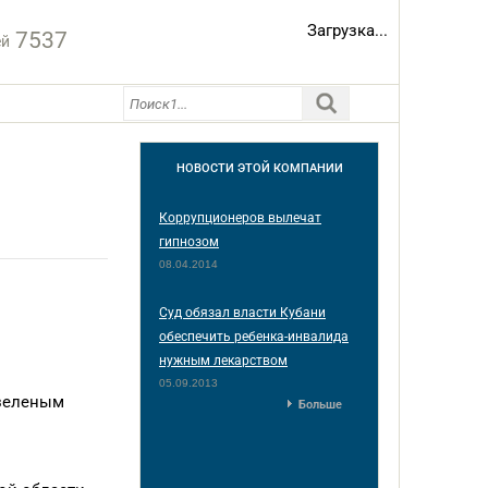
Загрузка...
7537
ей
НОВОСТИ
ЭТОЙ КОМПАНИИ
Коррупционеров вылечат
гипнозом
08.04.2014
Суд обязал власти Кубани
обеспечить ребенка-инвалида
нужным лекарством
05.09.2013
 зеленым
Больше