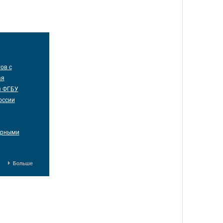
ов с
ая
я ФГБУ
оссии
ерными
Больше