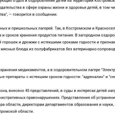
зующих отдых и оздоровление детей на территории Костромск
ательства в сфере охраны жизни и здоровья детей, в том ч
ва", — говорится в сообщении.
дных и пришкольных лагерей. Так, в Костромском и Красносе
и сроков хранения продуктов питания. В загородном оздор
й горошек и дрожжи с истекшими сроками годности и признак
ли мясные блюда из полуфабрикатов без ветеринарно-сопрово
 хранения медикаментов, а в оздоровительном лагере "Элект
 препараты с истекшим сроком годности: "адреналин" и "се
на, внесено 45 представлений, в суды в интересах детей на
инистративных правонарушениях. Представления об устранен
ра области, директорам департаментов образования и науки,
тромской области.