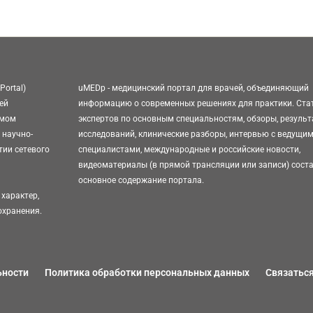
Portal)
uMEDp - медицинский портал для врачей, объединяющий
ей
информацию о современных решениях для практики. Ста
омом
экспертов по основным специальностям, обзоры, резуль
 научно-
исследований, клинические разборы, интервью с ведущи
тии сетевого
специалистами, международные и российские новости,
видеоматериалы (в прямой трансляции или записи) сост
основное содержание портала.
характер,
охранения.
ьности
Политика обработки персональных данных
Связаться