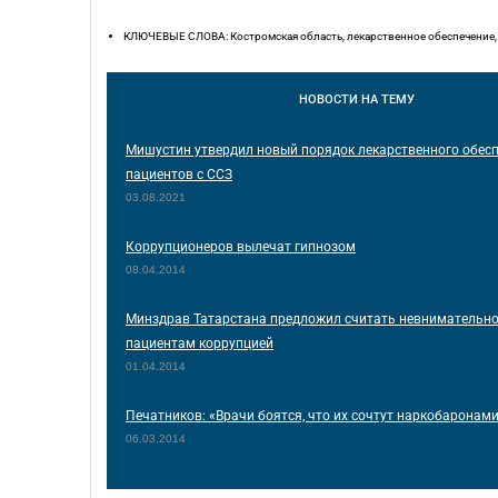
КЛЮЧЕВЫЕ СЛОВА: Костромская область, лекарственное обеспечение,
НОВОСТИ
НА ТЕМУ
Мишустин утвердил новый порядок лекарственного обес
пациентов с ССЗ
03.08.2021
Коррупционеров вылечат гипнозом
08.04.2014
Минздрав Татарстана предложил считать невнимательно
пациентам коррупцией
01.04.2014
Печатников: «Врачи боятся, что их сочтут наркобаронам
06.03.2014