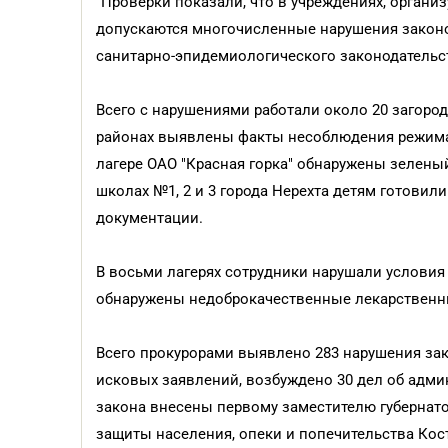
"Проверки показали, что в учреждениях, органи
допускаются многочисленные нарушения законод
санитарно-эпидемиологического законодательст
Всего с нарушениями работали около 20 загоро
районах выявлены факты несоблюдения режима 
лагере ОАО "Красная горка" обнаружены зелены
школах №1, 2 и 3 города Нерехта детям готови
документации.
В восьми лагерях сотрудники нарушали условия
обнаружены недоброкачественные лекарственные
Всего прокурорами выявлено 283 нарушения зако
исковых заявлений, возбуждено 30 дел об адм
закона внесены первому заместителю губернато
защиты населения, опеки и попечительства Кос