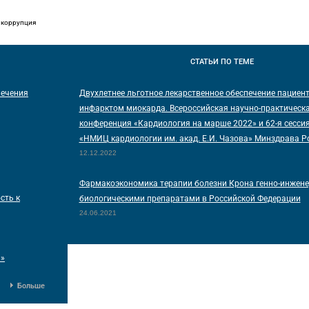
 коррупция
СТАТЬИ
ПО ТЕМЕ
печения
Двухлетнее льготное лекарственное обеспечение пациент
инфарктом миокарда. Всероссийская научно-практическ
конференция «Кардиология на марше 2022» и 62-я сесси
«НМИЦ кардиологии им. акад. Е.И. Чазова» Минздрава Р
12.12.2022
Фармакоэкономика терапии болезни Крона генно-инжен
сть к
биологическими препаратами в Российской Федерации
24.06.2021
и»
Больше