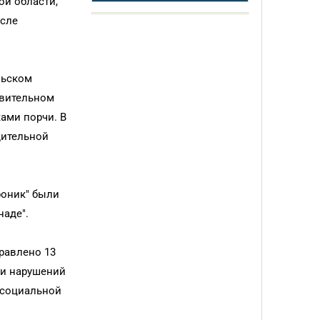
ой области,
исле
льском
овительном
ами порчи. В
дительной
роник" были
наде".
правлено 13
ии нарушений
 социальной