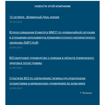
НОВОСТИ
ЭТОЙ КОМПАНИИ
10 октября - Всемирный День зрения
10.10.2013
Второе совещание Комитета ММСП по чрезвычайной ситуации
в отношении коронавируса ближневосточного респираторного
синдрома (БВРС-КоВ)
13.09.2013
ВОЗ выпускает руководство о помощи в области психического
здоровья после травмы
11.09.2013
Стратегия ВОЗ по соблюдению гигиены рук практически
осуществима в медицинских учреждениях во всем мире
10.09.2013
Больше