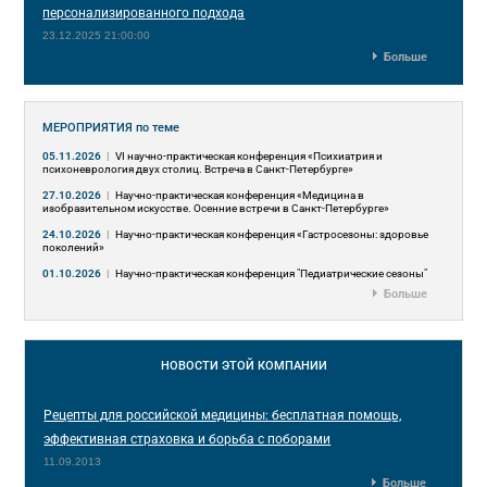
персонализированного подхода
23.12.2025 21:00:00
Больше
МЕРОПРИЯТИЯ
по теме
05.11.2026
|
VI научно-практическая конференция «Психиатрия и
психоневрология двух столиц. Встреча в Санкт-Петербурге»
27.10.2026
|
Научно-практическая конференция «Медицина в
изобразительном искусстве. Осенние встречи в Санкт-Петербурге»
24.10.2026
|
Научно-практическая конференция «Гастросезоны: здоровье
поколений»
01.10.2026
|
Научно-практическая конференция "Педиатрические сезоны"
Больше
НОВОСТИ
ЭТОЙ КОМПАНИИ
Рецепты для российской медицины: бесплатная помощь,
эффективная страховка и борьба с поборами
11.09.2013
Больше