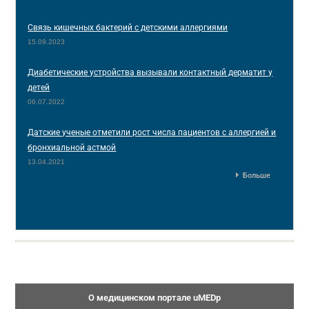
Связь кишечных бактерий с детскими аллергиями
15.09.2023
Диабетические устройства вызывали контактный дерматит у
детей
06.07.2022
Датские ученые отметили рост числа пациентов с аллергией и
бронхиальной астмой
13.04.2021
Больше
О медицинском портале uMEDp