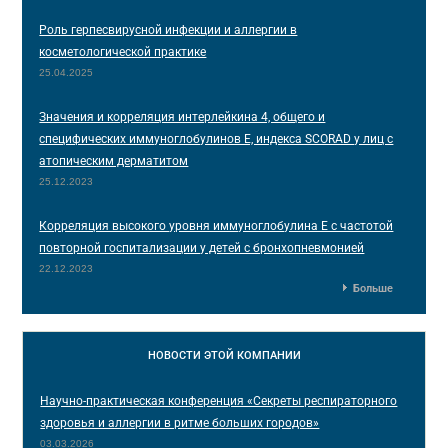
Роль герпесвирусной инфекции и аллергии в
косметологической практике
25.04.2025
Значения и корреляция интерлейкина 4, общего и
специфических иммуноглобулинов Е, индекса SCORAD у лиц с
атопическим дерматитом
25.12.2023
Корреляция высокого уровня иммуноглобулина E с частотой
повторной госпитализации у детей с бронхопневмонией
22.12.2023
Больше
НОВОСТИ
ЭТОЙ КОМПАНИИ
Научно-практическая конференция «Секреты респираторного
здоровья и аллергии в ритме больших городов»
03.03.2026