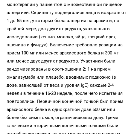
монотерапии у пациентов с множественной пищевой
аллергией. Скринингу подвергались лица в возрасте от
1 до 55 лет, у которых была аллергия на арахис и, по
крайней мере, два других продукта, указанных в
исследовании (кешью, молоко, яйца, грецкий орех,
пшеница и фундук). Включение требовало реакции на
прием 100 мг или менее арахисового белка и 300 мг
или менее двух других продуктов. Участники были
рандомизированы в соотношении 2: 1 на прием
омализумаба или плацебо, вводимых подкожно (в
дозе, зависящей от веса и уровня IgE) каждые 2-4
недели в течение 16-20 недель, после чего испытания
повторялись. Первичной конечной точкой был прием
арахисового белка в однократной дозе 600 мг или
более без симптомов, ограничивающих дозу. Тремя
ключевыми вторичными конечными точками были
потребление орехов кешью, молока и яиц в разовых