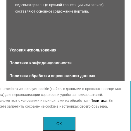
видеоматериалы (в прямой трансляции или записи)
составляют основное содержание портала.
Условия использования
Политика конфиденциальности
Политика обработки персональных данных
Связаться с нами
т umedp.ru использует cookie (файлы с данными о прошлых посещениях
та) для персонализации сервисов и удобства пользователей.
акомьтесь с условиями и принципами их обработки -
Политика
. Вы
ете запретить сохранение cookie в настройках своего браузера.
Copyright © 2026 МЕДФОРУМ. Все права защищены. Данный сайт также
OK
содержит материалы, принадлежащие третьей стороне, охраняемые законом