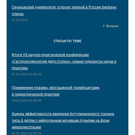
Сеченовский университет откроет первый в России биобанк
слюны
27.06.2023
Больше
СТАТЬИ
ПО ТЕМЕ
Итоги VII научно-практической конференции
«Гастроэнтерология двух столиц»: новые горизонты науки и
практики
07.07.2025 21:00:00
Применение плазмы, обогащенной тромбоцитами,
в педиатрической практике
19.03.2025 21:00:00
Оценка эффективности введения ботулинического токсина
типа А детям с нейрогенным мочевым пузырем на фоне
миелодисплазии
04.07.2024 21:00:00