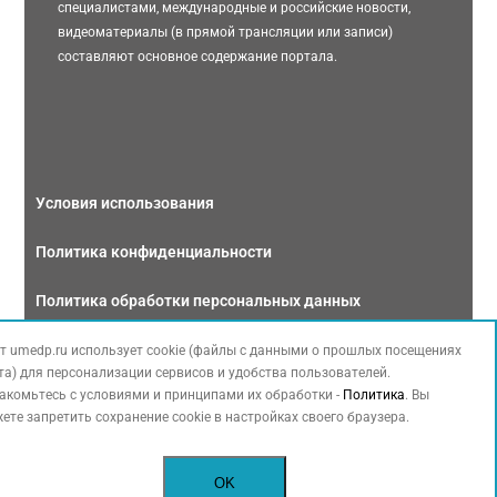
специалистами, международные и российские новости,
видеоматериалы (в прямой трансляции или записи)
составляют основное содержание портала.
Условия использования
Политика конфиденциальности
Политика обработки персональных данных
Связаться с нами
т umedp.ru использует cookie (файлы с данными о прошлых посещениях
та) для персонализации сервисов и удобства пользователей.
акомьтесь с условиями и принципами их обработки -
Политика
. Вы
ете запретить сохранение cookie в настройках своего браузера.
Copyright © 2026 МЕДФОРУМ. Все права защищены. Данный сайт также
OK