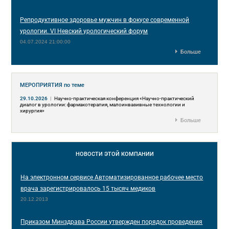
Репродуктивное здоровье мужчин в фокусе современной
урологии. VI Невский урологический форум
04.07.2024 21:00:00
Больше
МЕРОПРИЯТИЯ
по теме
29.10.2026
|
Научно-практическая конференция «Научно-практический
диалог в урологии: фармакотерапия, малоинвазивные технологии и
хирургия»
Больше
НОВОСТИ
ЭТОЙ КОМПАНИИ
На электронном сервисе Автоматизированное рабочее место
врача зарегистрировалось 15 тысяч медиков
20.12.2013
Приказом Минздрава России утвержден порядок проведения