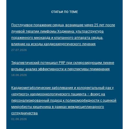
СТАТЬИ
ПО ТЕМЕ
Постлучевое поражение сердца, возникшее через 25 лет после
лучевой терапии лимфомы Ходжкина: ультраструктура
пораженного миокарда и клапанного аппарата сердца,
влияние на исходы кардиохирургического лечения
27.07.2026
Терапевтический потенциал PRP при склерозирующем лихене
вульвы: анализ эффективности и перспективы применения
18.06.2026
Кардиометаболические заболевания и колоректальный рак у
«хрупкого» кардиоонкологического пациента – фокус на
персонализированный подход к поликоморбидности с оценкой
микробиоты кишечника в рамках междисциплинарного
сотрудничества
01.06.2026