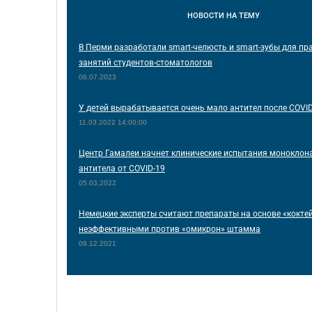
НОВОСТИ
НА ТЕМУ
В Перми разработали smart-челюсть и smart-зубы для пр
занятий студентов-стоматологов
06.07.2023
У детей вырабатывается очень мало антител после COVI
11.03.2022 14:00:00
Центр Гамалеи начнет клинические испытания моноклон
антитела от COVID-19
05.03.2022
Немецкие эксперты считают препараты на основе «кокте
неэффективными против «омикрон» штамма
09.12.2021