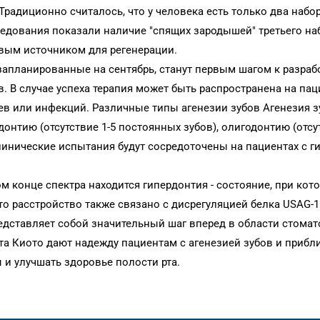
радиционно считалось, что у человека есть только два набор
дования показали наличие "спящих зародышей" третьего наб
овым источником для регенерации.
апланированные на сентябрь, станут первым шагом к разраб
. В случае успеха терапия может быть распространена на пац
аев или инфекций. Различные типы агенезии зубов Агенезия 
онтию (отсутствие 1-5 постоянных зубов), олигодонтию (отсу
 Клинические испытания будут сосредоточены на пациентах с 
ом конце спектра находится гипердонтия - состояние, при кот
то расстройство также связано с дисрегуляцией белка USAG-1
едставляет собой значительный шаг вперед в области стомат
а Киото дают надежду пациентам с агенезией зубов и прибл
и улучшать здоровье полости рта.