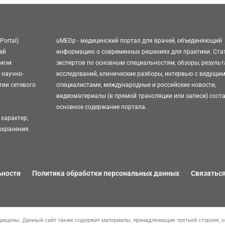
Portal)
uMEDp - медицинский портал для врачей, объединяющий
ей
информацию о современных решениях для практики. Ста
омом
экспертов по основным специальностям, обзоры, резуль
 научно-
исследований, клинические разборы, интервью с ведущи
тии сетевого
специалистами, международные и российские новости,
видеоматериалы (в прямой трансляции или записи) сост
основное содержание портала.
характер,
охранения.
ьности
Политика обработки персональных данных
Связаться
ищены. Данный сайт также содержит материалы, принадлежащие третьей стороне, о