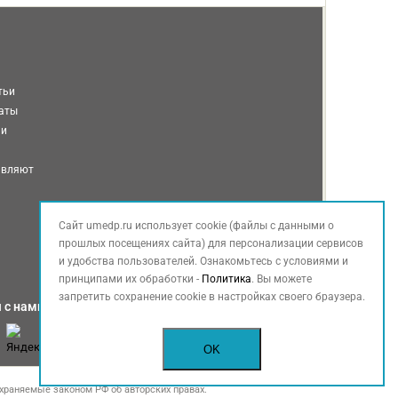
тьи
таты
ми
авляют
Сайт umedp.ru использует cookie (файлы с данными о
прошлых посещениях сайта) для персонализации сервисов
и удобства пользователей. Ознакомьтесь с условиями и
принципами их обработки -
Политика
. Вы можете
запретить сохранение cookie в настройках своего браузера.
 с нами
OK
храняемые законом РФ об авторских правах.