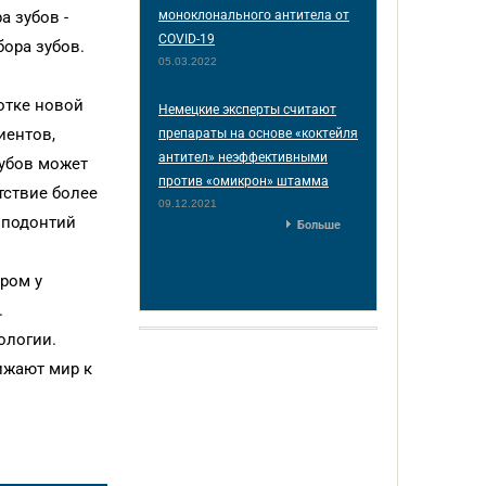
а зубов -
моноклонального антитела от
COVID-19
ора зубов.
05.03.2022
отке новой
Немецкие эксперты считают
иентов,
препараты на основе «коктейля
антител» неэффективными
зубов может
против «омикрон» штамма
тствие более
09.12.2021
гиподонтий
Больше
ором у
.
ологии.
ижают мир к