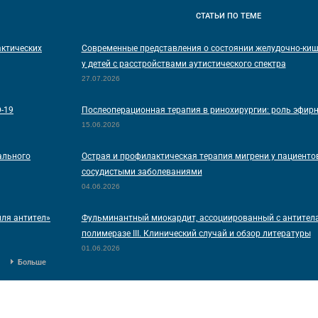
СТАТЬИ
ПО ТЕМЕ
актических
Современные представления о состоянии желудочно-киш
у детей с расстройствами аутистического спектра
27.07.2026
D-19
Послеоперационная терапия в ринохирургии: роль эфир
15.06.2026
ального
Острая и профилактическая терапия мигрени у пациентов
сосудистыми заболеваниями
04.06.2026
йля антител»
Фульминантный миокардит, ассоциированный с антитела
полимеразе III. Клинический случай и обзор литературы
01.06.2026
Больше