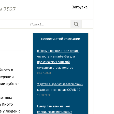
Загрузка...
7537
ей
НОВОСТИ
ЭТОЙ КОМПАНИИ
В Перми разработали smart-
челюсть и smart-зубы для
практических занятий
студентов-стоматологов
Киото в
06.07.2023
нерации
ии зубов -
У детей вырабатывается очень
мало антител после COVID-19
11.03.2022
вотных
а Киото
Центр Гамалеи начнет
в у людей с
клинические испытания