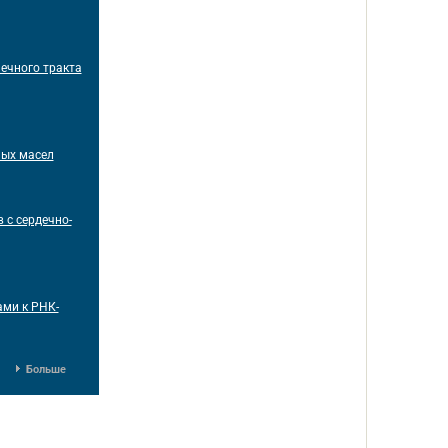
ечного тракта
ных масел
 с сердечно-
ми к РНК-
Больше