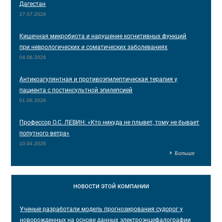
Дагестан
27.07.2026
Кишечная микробиота и нарушение когнитивных функций
при неврологических и соматических заболеваниях
04.06.2026
Антикоагулянтная и противоэпилептическая терапия у
пациента с постинсультной эпилепсией
01.06.2026
Профессор О.С. ЛЕВИН: «Кто никуда не плывет, тому не бывает
попутного ветра»
10.04.2026
Больше
НОВОСТИ
ЭТОЙ КОМПАНИИ
Ученые разработали модель прогнозирования судорог у
новорожденных на основе данных электроэнцефалографии