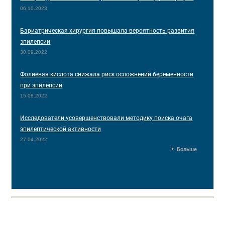
06.10.2023
Бариатрическая хирургия повышала вероятность развития
эпилепсии
30.09.2022
Фолиевая кислота снижала риск осложнений беременности
при эпилепсии
15.08.2022
Исследователи усовершенствовали методику поиска очага
эпилептической активности
27.04.2022
Больше