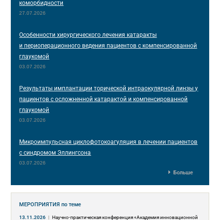
коморбидности
27.07.2026
Особенности хирургического лечения катаракты
и периоперационного ведения пациентов с компенсированной
глаукомой
03.07.2026
Результаты имплантации торической интраокулярной линзы у
пациентов с осложненной катарактой и компенсированной
глаукомой
03.07.2026
Микроимпульсная циклофотокоагуляция в лечении пациентов
с синдромом Эллингсона
03.07.2026
Больше
МЕРОПРИЯТИЯ
по теме
13.11.2026
|
Научно-практическая конференция «Академия инновационной