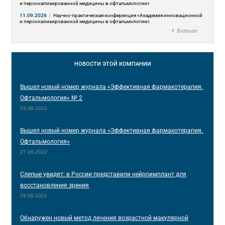
и персонализированной медицины в офтальмологии»
11.09.2026
|
Научно-практическая конференция «Академия инновационной
и персонализированной медицины в офтальмологии»
Больше
НОВОСТИ
ЭТОЙ КОМПАНИИ
Вышел новый номер журнала «Эффективная фармакотерапия.
Офтальмология» № 2
03.08.2022
Вышел новый номер журнала «Эффективная фармакотерапия.
Офтальмология»
27.06.2022
Слепые увидят: в России представили нейроимплант для
восстановления зрения
29.06.2021
Обнаружен новый метод лечения возрастной макулярной