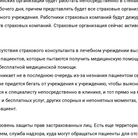
нских организаций будет работать непосредственно в стенах
очего дня, причем представлять будет все страховые организ
ного учреждения. Работники страховых компаний будут дежу
ств страховых компаний. Страховые организация сейчас актив
сутствия страхового консультанта в лечебном учреждении вы
пациентов, которые пытаются получить медицинскую помощ
 бесплатной медицинской помощи.
икает не в последнюю очередь из-за незнания пациентом св
не придется бегать от учреждения к учреждению, чтобы выяс
я к специалисту непосредственно в клинике, и тот прямо на 
 и бесплатных услуг, других спорных и непонятных моментах
пациент.
ровень защиты прав застрахованных лиц. Есть еще территор
м, служба надзора, куда могут обращаться пациенты для от