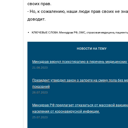
своих прав.
- Но, к сожалению, наши люди прав своих не зна
доводит.
КЛЮЧЕВЫЕ СЛОВА: Минздрав РФ, ОМС, страховая медицина, пациент
НОВОСТИ
НА ТЕМУ
Минздрав вернул психотерапию в перечень медицинских 
21.08.2023
Президент утвердил закон о запрете на смену пола без м
показаний
26.07.2023
Минздрав РФ предлагает отказаться от массовой вакци
населения от коронавирусной инфекции.
25.07.2023