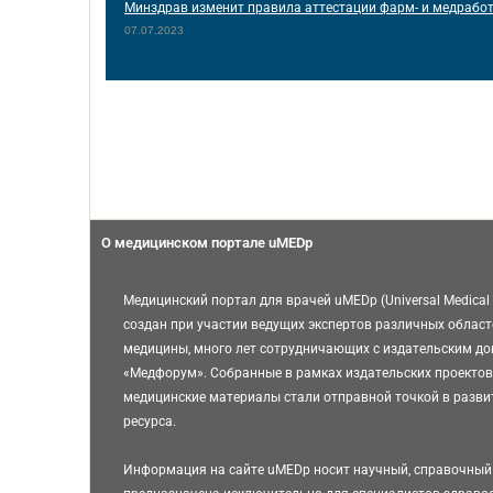
Минздрав изменит правила аттестации фарм- и медрабо
07.07.2023
О медицинском портале uMEDp
Медицинский портал для врачей uMEDp (Universal Medical 
создан при участии ведущих экспертов различных област
медицины, много лет сотрудничающих с издательским д
«Медфорум». Собранные в рамках издательских проектов
медицинские материалы стали отправной точкой в разви
ресурса.
Информация на сайте uMEDp носит научный, справочный 