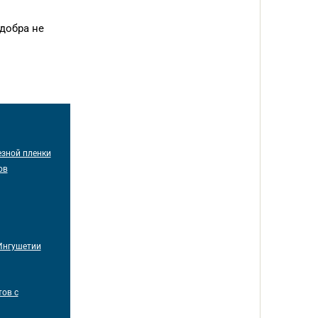
 добра не
езной пленки
ов
Ингушетии
ов с