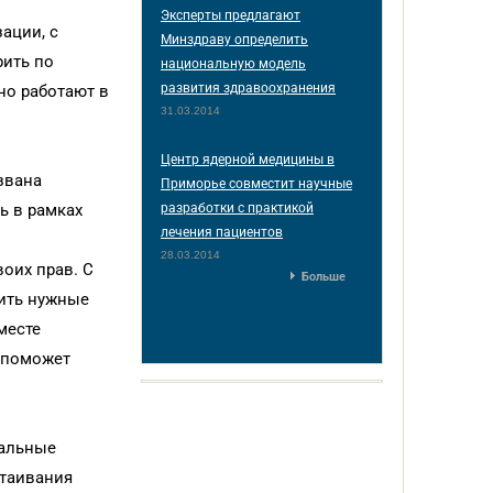
Эксперты предлагают
ации, с
Минздраву определить
рить по
национальную модель
развития здравоохранения
но работают в
31.03.2014
Центр ядерной медицины в
звана
Приморье совместит научные
ь в рамках
разработки с практикой
лечения пациентов
28.03.2014
оих прав. С
Больше
нить нужные
месте
, поможет
иальные
стаивания