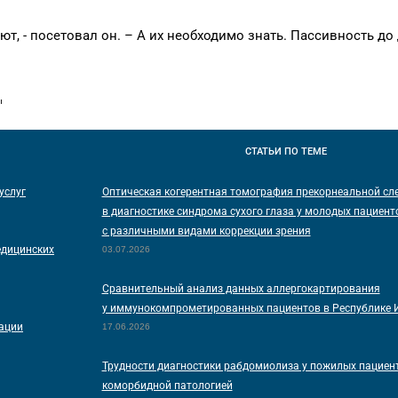
ют, - посетовал он. – А их необходимо знать. Пассивность до
ы
СТАТЬИ
ПО ТЕМЕ
услуг
Оптическая когерентная томография прекорнеальной сл
в диагностике синдрома сухого глаза у молодых пациент
с различными видами коррекции зрения
едицинских
03.07.2026
Сравнительный анализ данных аллергокартирования
у иммунокомпрометированных пациентов в Республике 
нации
17.06.2026
Трудности диагностики рабдомиолиза у пожилых пациент
коморбидной патологией