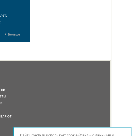
лет:
х
Больше
тьи
таты
ми
авляют
Сайт umedp.ru использует cookie (файлы с данными о