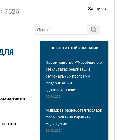
Загрузка...
7525
ей
НОВОСТИ
ЭТОЙ КОМПАНИИ
ДЛЯ
Правительство РФ сообщило о
результатах реализации
региональных программ
модернизации
здравоохранения
09.04.2014
оохранения
Минздрав разработал порядок
формирования перечней
ираются
медизделия
31.03.2014