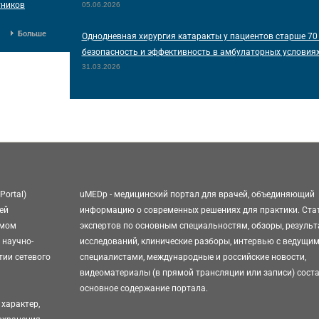
тников
05.06.2026
Больше
Однодневная хирургия катаракты у пациентов старше 70 
безопасность и эффективность в амбулаторных условия
31.03.2026
Portal)
uMEDp - медицинский портал для врачей, объединяющий
ей
информацию о современных решениях для практики. Ста
омом
экспертов по основным специальностям, обзоры, резуль
 научно-
исследований, клинические разборы, интервью с ведущи
тии сетевого
специалистами, международные и российские новости,
видеоматериалы (в прямой трансляции или записи) сост
основное содержание портала.
характер,