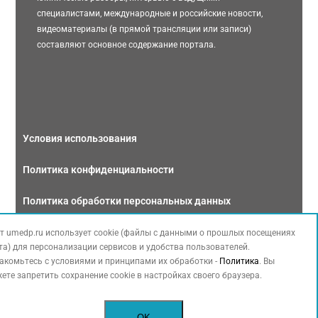
специалистами, международные и российские новости,
видеоматериалы (в прямой трансляции или записи)
составляют основное содержание портала.
Условия использования
Политика конфиденциальности
Политика обработки персональных данных
Связаться с нами
т umedp.ru использует cookie (файлы с данными о прошлых посещениях
та) для персонализации сервисов и удобства пользователей.
акомьтесь с условиями и принципами их обработки -
Политика
. Вы
ете запретить сохранение cookie в настройках своего браузера.
Copyright © 2026 МЕДФОРУМ. Все права защищены. Данный сайт также
OK