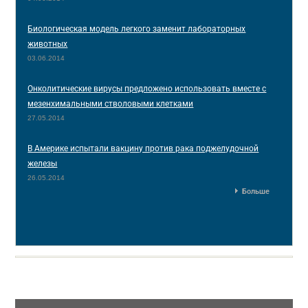
Биологическая модель легкого заменит лабораторных
животных
03.06.2014
Онколитические вирусы предложено использовать вместе с
мезенхимальными стволовыми клетками
27.05.2014
В Америке испытали вакцину против рака поджелудочной
железы
26.05.2014
Больше