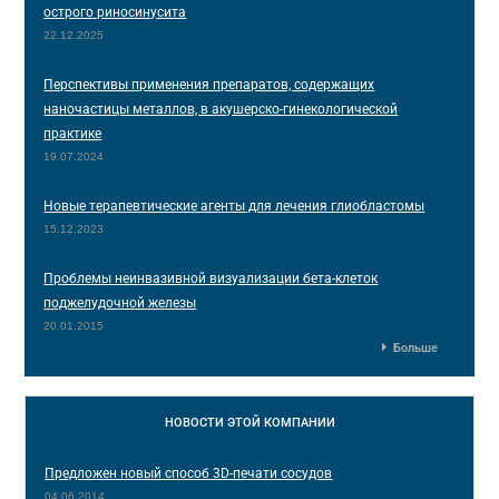
острого риносинусита
22.12.2025
Перспективы применения препаратов, содержащих
наночастицы металлов, в акушерско-гинекологической
практике
19.07.2024
Новые терапевтические агенты для лечения глиобластомы
15.12.2023
Проблемы неинвазивной визуализации бета-клеток
поджелудочной железы
20.01.2015
Больше
НОВОСТИ
ЭТОЙ КОМПАНИИ
Предложен новый способ 3D-печати сосудов
04.06.2014