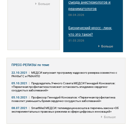
съезда анестезиологов и
Больше
реаниматологов
08.04.2026
Бионический кросс - линк,
что это такое?
31.03.2026
Больше
ПРЕСС-РЕЛИЗЫ
по теме
22.10.2021
|
МЕДСИ запускает программу кадрового резерва совместно с
РАНХиГC и РМАНПО
05.10.2021
|
Председатель Ученого Совета МЕДСИ Геннадий Коновалов:
«Первичная профилактика поможет остановить эпидемию сердечно-
сосудистых заболеваний»
05.10.2021
|
Профессор Геннадий Коновалов: «Первичная профилактика
позволит уменьшить бремя сердечно-сосудистых заболеваний»
08.07.2021
|
SmartMed МЕДСИ: телемедицина вошла в перечень закона «Об
экспериментальных правовых режимах в сфере цифровых инноваций»
Больше