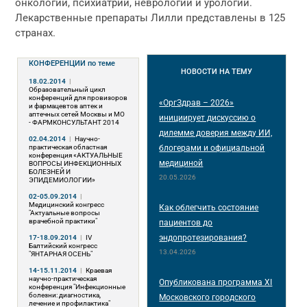
онкологии, психиатрии, неврологии и урологии.
Лекарственные препараты Лилли представлены в 125
странах.
КОНФЕРЕНЦИИ
по теме
НОВОСТИ
НА ТЕМУ
18.02.2014
|
Образовательный цикл
конференций для провизоров
«ОргЗдрав – 2026»
и фармацевтов аптек и
аптечных сетей Москвы и МО
инициирует дискуссию о
- ФАРМКОНСУЛЬТАНТ 2014
дилемме доверия между ИИ,
02.04.2014
|
Научно-
практическая областная
блогерами и официальной
конференция «АКТУАЛЬНЫЕ
медициной
ВОПРОСЫ ИНФЕКЦИОННЫХ
БОЛЕЗНЕЙ И
20.05.2026
ЭПИДЕМИОЛОГИИ»
02-05.09.2014
|
Медицинский конгресс
Как облегчить состояние
"Актуальные вопросы
врачебной практики"
пациентов до
эндопротезирования?
17-18.09.2014
|
IV
Балтийский конгресс
13.04.2026
"ЯНТАРНАЯ ОСЕНЬ"
14-15.11.2014
|
Краевая
научно-практическая
Опубликована программа XI
конференция "Инфекционные
болезни: диагностика,
Московского городского
лечение и профилактика"