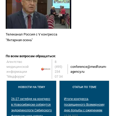
Телеканал Россия с V конгресса
"Янтарная осень"
По всем вопросам обращаться:
Агентство
8
медицинской
(495)
conference@medforum-
информации
234
agency.ru
"Медфорум"
07 34
НОВОСТИ
НА ТЕМУ
СТАТЬИ
ПО ТЕМЕ
26-27 октября на конгресс
Итоги конгресса,
в Новосибирске соберутся
посвященного Всемирному
эндокринологи Сибирского
дню борьбы с ожирением
15.04.2022