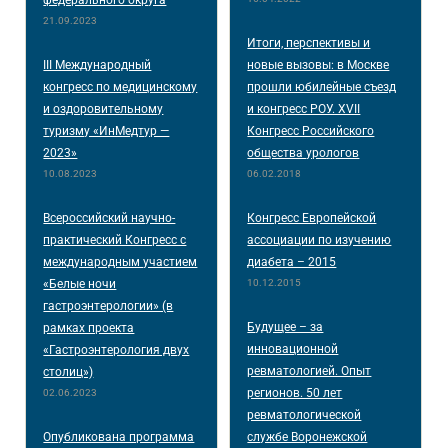
федерального округа
21.09.2023
Итоги, перспективы и
III Международный
новые вызовы: в Москве
конгресс по медицинскому
прошли юбилейные съезд
и оздоровительному
и конгресс РОУ. XVII
туризму «ИнМедтур —
Конгресс Российского
2023»
общества урологов
10.08.2023
06.02.2018
Всероссийский научно-
Конгресс Европейской
практический Конгресс с
ассоциации по изучению
международным участием
диабета – 2015
«Белые ночи
10.12.2015
гастроэнтерологии» (в
Будущее – за
рамках проекта
инновационной
«Гастроэнтерология двух
ревматологией. Опыт
столиц»)
регионов. 50 лет
02.06.2023
ревматологической
Опубликована программа
службе Воронежской