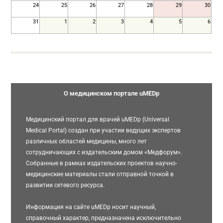
24
25
26
27
28
29
30
31
1
2
3
4
5
6
О медицинском портале uMEDp
Медицинский портал для врачей uMEDp (Universal
Medical Portal) создан при участии ведущих экспертов
различных областей медицины, много лет
сотрудничающих с издательским домом «Медфорум».
Собранные в рамках издательских проектов научно-
медицинские материалы стали отправной точкой в
развитии сетевого ресурса.
Информация на сайте uMEDp носит научный,
справочный характер, предназначена исключительно