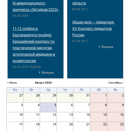
XI международного
области
конгресса «Оргздрав-2023»
08.09.2011
04.05.2023
Общее дело – педиатрия.
11-12 ноября в
XV Конгресс педиатров
Екатеринбурге пройдет
России
Евразийский конгресс по
01.04.2011
Больше
пластической хирургии,
эстетической медицине и
косметологии
29.07.2022 14:00:00
Больше
< Июль
Август 2026
Сентябрь >
Пн
Вт
Ср
Чт
Пт
Сб
Вс
27
28
29
30
31
1
2
3
4
5
6
7
8
9
10
11
12
13
14
15
16
17
18
19
20
21
22
23