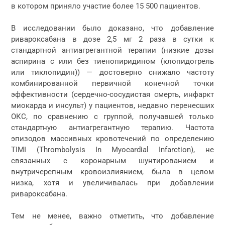
в котором приняло участие более 15 500 пациентов.
В исследовании было доказано, что добавление
ривароксабана в дозе 2,5 мг 2 раза в сутки к
стандартной антиагрегантной терапии (низкие дозы
аспирина с или без тиенопиридином (клопидогрель
или тиклопидин)) — достоверно снижало частоту
комбинированной первичной конечной точки
эффективности (сердечно-сосудистая смерть, инфаркт
миокарда и инсульт) у пациентов, недавно перенесших
ОКС, по сравнению с группой, получавшей только
стандартную антиагрегантную терапию. Частота
эпизодов массивных кровотечений по определению
TIMI (Thrombolysis In Myocardial Infarction), не
связанных с коронарным шунтированием и
внутричерепным кровоизлиянием, была в целом
низка, хотя и увеличивалась при добавлении
ривароксабана.
Тем не менее, важно отметить, что добавление