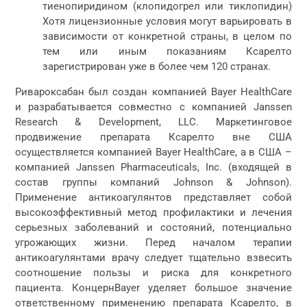
тиенопиридином (клопидогрел или тиклопидин)
Хотя лицензионные условия могут варьировать в
зависимости от конкретной страны, в целом по
тем или иным показаниям Ксарелто
зарегистрирован уже в более чем 120 странах.
Ривароксабан был создан компанией Bayer HealthCare
и разрабатывается совместно с компанией Janssen
Research & Development, LLC. Маркетинговое
продвижение препарата Ксарелто вне США
осуществляется компанией Bayer HealthCare, а в США –
компанией Janssen Pharmaceuticals, Inc. (входящей в
состав группы компаний Johnson & Johnson).
Применение антикоагулянтов представляет собой
высокоэффективный метод профилактики и лечения
серьезных заболеваний и состояний, потенциально
угрожающих жизни. Перед началом терапии
антикоагулянтами врачу следует тщательно взвесить
соотношение пользы и риска для конкретного
пациента. КонцернBayer уделяет большое значение
ответственному применению препарата Ксарелто, в