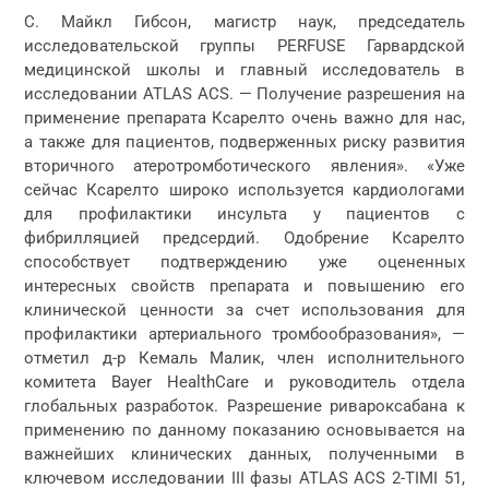
С. Майкл Гибсон, магистр наук, председатель
исследовательской группы PERFUSE Гарвардской
медицинской школы и главный исследователь в
исследовании ATLAS ACS. — Получение разрешения на
применение препарата Ксарелто очень важно для нас,
а также для пациентов, подверженных риску развития
вторичного атеротромботического явления». «Уже
сейчас Ксарелто широко используется кардиологами
для профилактики инсульта у пациентов с
фибрилляцией предсердий. Одобрение Ксарелто
способствует подтверждению уже оцененных
интересных свойств препарата и повышению его
клинической ценности за счет использования для
профилактики артериального тромбообразования», —
отметил д-р Кемаль Малик, член исполнительного
комитета Bayer HealthCare и руководитель отдела
глобальных разработок. Разрешение ривароксабана к
применению по данному показанию основывается на
важнейших клинических данных, полученными в
ключевом исследовании III фазы ATLAS ACS 2-TIMI 51,