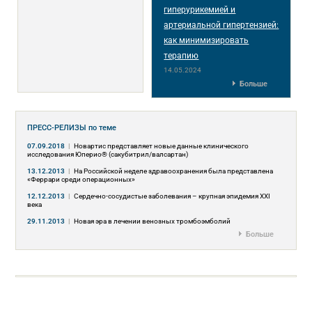
гиперурикемией и
артериальной гипертензией:
как минимизировать
терапию
14.05.2024
Больше
ПРЕСС-РЕЛИЗЫ
по теме
07.09.2018
|
Новартис представляет новые данные клинического
исследования Юперио® (сакубитрил/валсартан)
13.12.2013
|
На Российской неделе здравоохранения была представлена
«Феррари среди операционных»
12.12.2013
|
Сердечно-сосудистые заболевания – крупная эпидемия XXI
века
29.11.2013
|
Новая эра в лечении венозных тромбоэмболий
Больше