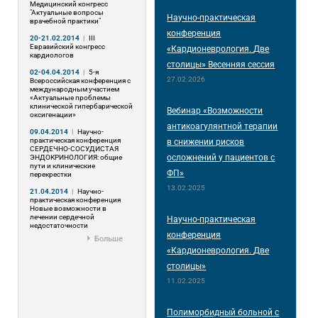
Медицинский конгресс
"Актуальные вопросы
Научно-практическая
врачебной практики"
конференция
20-21.02.2014
|
III
Евразийский конгресс
«Кардионеврология. Две
кардиологов
столицы» Весенняя сессия
02-04.04.2014
|
5-я
27.02.2026
Всероссийская конференция с
международным участием
«Актуальные проблемы
клинической гипербарической
Вебинар «Возможности
оксигенации»
антикоагулянтной терапии
09.04.2014
|
Научно-
практическая конференция
в снижении рисков
СЕРДЕЧНО-СОСУДИСТАЯ
осложнений у пациентов с
ЭНДОКРИНОЛОГИЯ: общие
пути и клинические
ФП»
перекрестки
13.02.2025
21.04.2014
|
Научно-
практическая конференция
Новые возможности в
лечении сердечной
Научно-практическая
недостаточности
конференция
Больше
«Кардионеврология. Две
столицы»
11.02.2025
Полиморбидный больной с