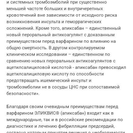
и системных тромбоэмболий при существенно
меньшей частоте больших и внутричерепных
кровотечений вне зависимости от исходного риска
возникновения инсульта и геморрагических
осложнений. Кроме того, апиксабан – единственный
новый пероральный антикоагулянт с доказанным
преимуществом перед варфарином по влиянию на
общую смертность. В другом контролируемом
клиническом исследовании – единственном по
сравнению новых пероральных антикоагулянтов с
ацетилсалициловой кислотой - апиксабан превосходил
ацетилсалициловую кислоту по способности
предотвращать ишемический инсульт и
тромбоэмболии не в сосуды ЦНС при сопоставимой
безопасности».
Благодаря своим очевидным преимуществам перед
варфарином ЭЛИКВИС® (апиксабан) входит как в
международные, так и в российские рекомендации по
диагностике и лечению фибрилляции предсердий,
согласно которым принятие решения о необходимости