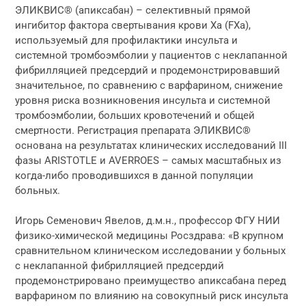
ЭЛИКВИС® (апиксабан) – селективный прямой
ингибитор фактора свертывания крови Ха (FXa),
используемый для профилактики инсульта и
системной тромбоэмболии у пациентов с неклапанной
фибрилляцией предсердий и продемонстрировавший
значительное, по сравнению с варфарином, снижение
уровня риска возникновения инсульта и системной
тромбоэмболии, больших кровотечений и общей
смертности. Регистрация препарата ЭЛИКВИС®
основана на результатах клинических исследований III
фазы ARISTOTLE и AVERROES – самых масштабных из
когда-либо проводившихся в данной популяции
больных.
Игорь Семенович Явелов, д.м.н., профессор ФГУ НИИ
физико-химической медицины Росздрава: «В крупном
сравнительном клиническом исследовании у больных
с неклапанной фибрилляцией предсердий
продемонстрировано преимущество апиксабана перед
варфарином по влиянию на совокупный риск инсульта