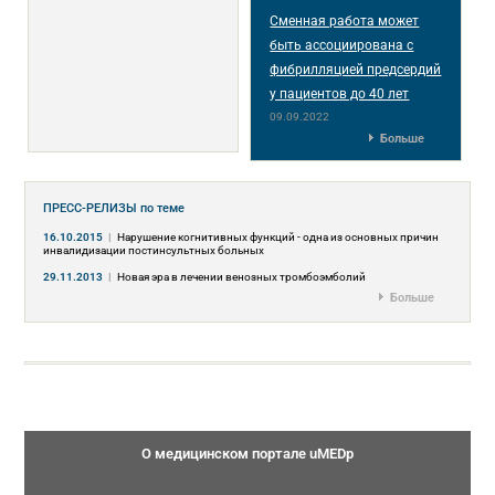
Сменная работа может
быть ассоциирована с
фибрилляцией предсердий
у пациентов до 40 лет
09.09.2022
Больше
ПРЕСС-РЕЛИЗЫ
по теме
16.10.2015
|
Нарушение когнитивных функций - одна из основных причин
инвалидизации постинсультных больных
29.11.2013
|
Новая эра в лечении венозных тромбоэмболий
Больше
О медицинском портале uMEDp