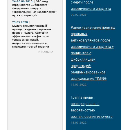
24-26.06.2015
|
VI Съезд
смерти после
кардиологов Сибирского
федерального округа
ишемического инсульта
«Трансляционная кардиология –
09.02.2023
путь к прогрессу!»
23.05.2020
|
Мультидисциплинарный
Ранее назначение прямых
принцип ведения пациентов
после инсульта. Критерии
оральных
эффективности и факторы
успеха физической,
антикоагулянтов после
нейропсихологической и
ишемического инсульта у
медикаментозной терапии
Больше
пациентов с
фибрилляцией
предсердий:
рандомизированное
исследование TIMING
14.09.2022
Группа крови
ассоциирована с
вероятностью
возникновения инсульта
13.09.2022