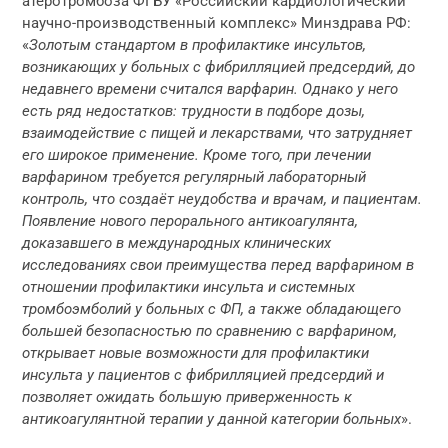
атеротромбоза ФГБУ «Российский кардиологический
научно-производственный комплекс» Минздрава РФ:
«
Золотым стандартом в профилактике инсультов,
возникающих у больных с фибрилляцией предсердий, до
недавнего времени считался варфарин. Однако у него
есть ряд недостатков: трудности в подборе дозы,
взаимодействие с пищей и лекарствами, что затрудняет
его широкое применение. Кроме того, при лечении
варфарином требуется регулярный лабораторный
контроль, что создаёт неудобства и врачам, и пациентам.
Появление нового перорального антикоагулянта,
доказавшего в международных клинических
исследованиях свои преимущества перед варфарином в
отношении профилактики инсульта и системных
тромбоэмболий у больных с ФП, а также обладающего
большей безопасностью по сравнению с варфарином,
открывает новые возможности для профилактики
инсульта у пациентов с фибрилляцией предсердий и
позволяет ожидать большую приверженность к
антикоагулянтной терапии у данной категории больных
».