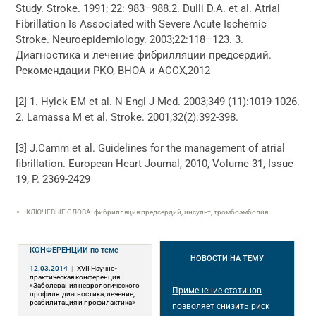
Study. Stroke. 1991; 22: 983–988.2. Dulli D.A. et al. Atrial
Fibrillation Is Associated with Severe Acute Ischemic
Stroke. Neuroepidemiology. 2003;22:118–123. 3.
Диагностика и лечение фибрилляции предсердий.
Рекомендации РКО, ВНОА и АССХ,2012
[2] 1. Hylek EM et al. N Engl J Med. 2003;349 (11):1019-1026.
2. Lamassa M et al. Stroke. 2001;32(2):392-398.
[3] J.Camm et al. Guidelines for the management of atrial
fibrillation. European Heart Journal, 2010, Volume 31, Issue
19, P. 2369-2429
КЛЮЧЕВЫЕ СЛОВА: фибрилляция предсердий, инсульт, тромбоэмболия
КОНФЕРЕНЦИИ
по теме
НОВОСТИ
НА ТЕМУ
12.03.2014
|
XVII Научно-
практическая конференция
«Заболевания неврологического
Применение статинов
профиля: диагностика, лечение,
реабилитация и профилактика»
позволяет снизить риск