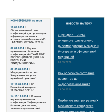
КОНФЕРЕНЦИИ
по теме
НОВОСТИ
НА ТЕМУ
18.02.2014
|
Образовательный цикл
конференций для провизоров
«ОргЗдрав – 2026»
и фармацевтов аптек и
аптечных сетей Москвы и МО
инициирует дискуссию о
- ФАРМКОНСУЛЬТАНТ 2014
дилемме доверия между ИИ,
02.04.2014
|
Научно-
практическая областная
блогерами и официальной
конференция «АКТУАЛЬНЫЕ
медициной
ВОПРОСЫ ИНФЕКЦИОННЫХ
БОЛЕЗНЕЙ И
20.05.2026
ЭПИДЕМИОЛОГИИ»
02-05.09.2014
|
Медицинский конгресс
Как облегчить состояние
"Актуальные вопросы
врачебной практики"
пациентов до
эндопротезирования?
17-18.09.2014
|
IV
Балтийский конгресс
13.04.2026
"ЯНТАРНАЯ ОСЕНЬ"
14-15.11.2014
|
Краевая
научно-практическая
Опубликована программа XI
конференция "Инфекционные
болезни: диагностика,
Московского городского
лечение и профилактика"
съезда анестезиологов и