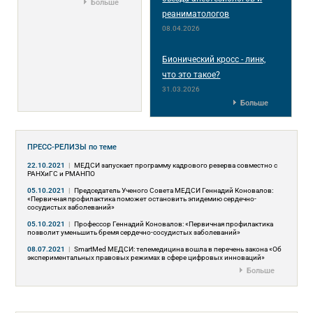
Больше
реаниматологов
08.04.2026
Бионический кросс - линк,
что это такое?
31.03.2026
Больше
ПРЕСС-РЕЛИЗЫ
по теме
22.10.2021
|
МЕДСИ запускает программу кадрового резерва совместно с
РАНХиГC и РМАНПО
05.10.2021
|
Председатель Ученого Совета МЕДСИ Геннадий Коновалов:
«Первичная профилактика поможет остановить эпидемию сердечно-
сосудистых заболеваний»
05.10.2021
|
Профессор Геннадий Коновалов: «Первичная профилактика
позволит уменьшить бремя сердечно-сосудистых заболеваний»
08.07.2021
|
SmartMed МЕДСИ: телемедицина вошла в перечень закона «Об
экспериментальных правовых режимах в сфере цифровых инноваций»
Больше