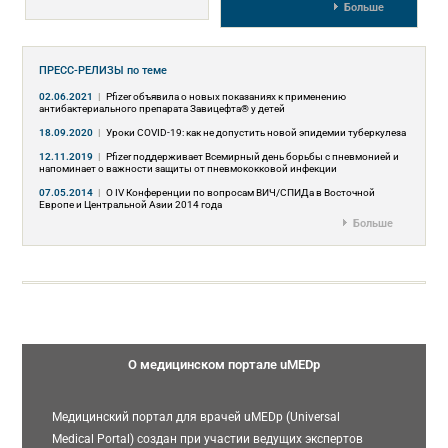
Больше
ПРЕСС-РЕЛИЗЫ
по теме
02.06.2021
|
Pfizer объявила о новых показаниях к применению
антибактериального препарата Завицефта® у детей
18.09.2020
|
Уроки COVID-19: как не допустить новой эпидемии туберкулеза
12.11.2019
|
Pfizer поддерживает Всемирный день борьбы с пневмонией и
напоминает о важности защиты от пневмококковой инфекции
07.05.2014
|
О IV Конференции по вопросам ВИЧ/СПИДа в Восточной
Европе и Центральной Азии 2014 года
Больше
О медицинском портале uMEDp
Медицинский портал для врачей uMEDp (Universal
Medical Portal) создан при участии ведущих экспертов