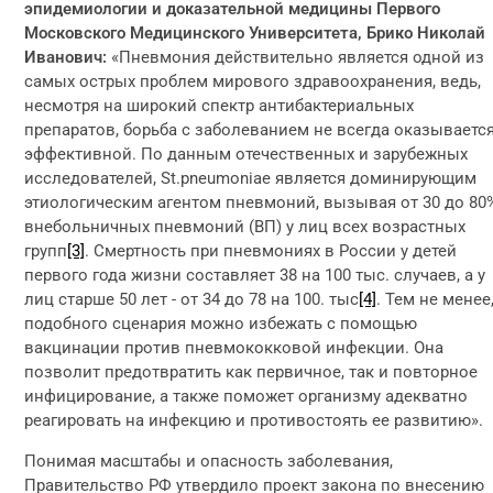
эпидемиологии и доказательной медицины Первого
Московского Медицинского Университета, Брико Николай
Иванович:
«Пневмония действительно является одной из
самых острых проблем мирового здравоохранения, ведь,
несмотря на широкий спектр антибактериальных
препаратов, борьба с заболеванием не всегда оказываетс
эффективной. По данным отечественных и зарубежных
исследователей, St.pneumoniae является доминирующим
этиологическим агентом пневмоний, вызывая от 30 до 80
внебольничных пневмоний (ВП) у лиц всех возрастных
групп
[3]
. Смертность при пневмониях в России у детей
первого года жизни составляет 38 на 100 тыс. случаев, а у
лиц старше 50 лет - от 34 до 78 на 100. тыс
[4]
. Тем не менее
подобного сценария можно избежать с помощью
вакцинации против пневмококковой инфекции. Она
позволит предотвратить как первичное, так и повторное
инфицирование, а также поможет организму адекватно
реагировать на инфекцию и противостоять ее развитию».
Понимая масштабы и опасность заболевания,
Правительство РФ утвердило проект закона по внесению