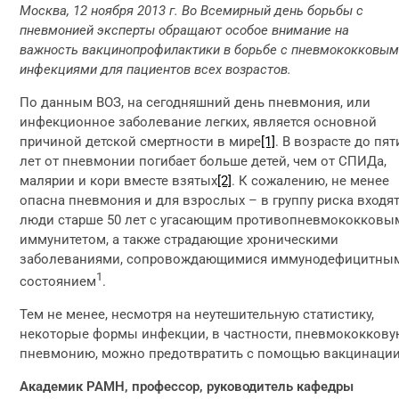
Москва, 12 ноября 2013 г. Во Всемирный день борьбы с
пневмонией эксперты обращают особое внимание на
важность вакцинопрофилактики в борьбе с пневмококковы
инфекциями для пациентов всех возрастов.
По данным ВОЗ, на сегодняшний день пневмония, или
инфекционное заболевание легких, является основной
причиной детской смертности в мире
[1]
. В возрасте до пят
лет от пневмонии погибает больше детей, чем от СПИДа,
малярии и кори вместе взятых
[2]
. К сожалению, не менее
опасна пневмония и для взрослых – в группу риска входя
люди старше 50 лет с угасающим противопневмококковы
иммунитетом, а также страдающие хроническими
заболеваниями, сопровождающимися иммунодефицитны
1
состоянием
.
Тем не менее, несмотря на неутешительную статистику,
некоторые формы инфекции, в частности, пневмококков
пневмонию, можно предотвратить с помощью вакцинации
Академик РАМН, профессор, руководитель кафедры