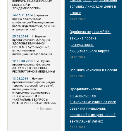
ВОПРОСЫ ИНФЕКЦИОННЫХ
БОЛЕЗНЕЙ И
вспышку лихорадки денге в
ЭПИДЕМИОЛОГИИ»
стране
14-15.11.2014
|
Краевая
научно-практическая
14.06.2024
конференция "Инфекционные
болезни: диагностика, лечение
и профилактика"
Одобрена первая мРНК-
25.02.2014
|
III Научно-
вакцина против
практическая конференция:
ЗДОРОВЬЕ ИММУННОЙ
респираторно-
СИСТЕМЫ Аутоиммунные,
аллергические и
синцитиального вируса
инфекционные заболевания
04.06.2024
12-13.03.2014
|
VI Научно-
практическая конференция
АКТУАЛЬНЫЕ ВОПРОСЫ
Вспышка коклюша в России
РЕСПИРАТОРНОЙ МЕДИЦИНЫ
28.12.2023
13.03.2014
|
Научно-
практическая конференция для
терапевтов, семейных врачей,
Профилактические
инфекционистов,
эпидемиологов, педиатров
ингаляционные
ЛПУ Уральского Ф.О.
«АКТУАЛЬНЫЕ ВОПРОСЫ
антибиотики снижают риск
ИНФЕКЦИОННОЙ ПАТОЛОГИИ»
развития пневмонии,
Больше
связанной с искусственной
вентиляцией легких
02.11.2023