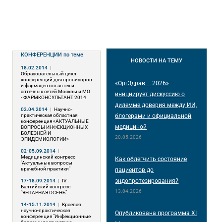
КОНФЕРЕНЦИИ
по теме
НОВОСТИ
НА ТЕМУ
18.02.2014
|
Образовательный цикл
конференций для провизоров
«ОргЗдрав – 2026»
и фармацевтов аптек и
аптечных сетей Москвы и МО
инициирует дискуссию о
- ФАРМКОНСУЛЬТАНТ 2014
дилемме доверия между ИИ,
02.04.2014
|
Научно-
практическая областная
блогерами и официальной
конференция «АКТУАЛЬНЫЕ
медициной
ВОПРОСЫ ИНФЕКЦИОННЫХ
БОЛЕЗНЕЙ И
20.05.2026
ЭПИДЕМИОЛОГИИ»
02-05.09.2014
|
Медицинский конгресс
Как облегчить состояние
"Актуальные вопросы
врачебной практики"
пациентов до
эндопротезирования?
17-18.09.2014
|
IV
Балтийский конгресс
13.04.2026
"ЯНТАРНАЯ ОСЕНЬ"
14-15.11.2014
|
Краевая
научно-практическая
Опубликована программа XI
конференция "Инфекционные