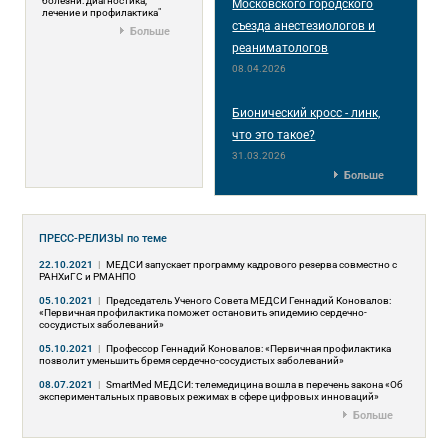
болезни: диагностика,
Московского городского
лечение и профилактика"
съезда анестезиологов и
Больше
реаниматологов
08.04.2026
Бионический кросс - линк,
что это такое?
31.03.2026
Больше
ПРЕСС-РЕЛИЗЫ
по теме
22.10.2021
|
МЕДСИ запускает программу кадрового резерва совместно с
РАНХиГC и РМАНПО
05.10.2021
|
Председатель Ученого Совета МЕДСИ Геннадий Коновалов:
«Первичная профилактика поможет остановить эпидемию сердечно-
сосудистых заболеваний»
05.10.2021
|
Профессор Геннадий Коновалов: «Первичная профилактика
позволит уменьшить бремя сердечно-сосудистых заболеваний»
08.07.2021
|
SmartMed МЕДСИ: телемедицина вошла в перечень закона «Об
экспериментальных правовых режимах в сфере цифровых инноваций»
Больше