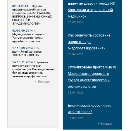
дилемме доверия между ИИ,
02.04.2014
|
Научно-
практическая областная
блогерами и официальной
конференция «АКТУАЛЬНЫЕ
медициной
ВОПРОСЫ ИНФЕКЦИОННЫХ
БОЛЕЗНЕЙ И
20.05.2026
ЭПИДЕМИОЛОГИИ»
02-05.09.2014
|
Медицинский конгресс
Как облегчить состояние
"Актуальные вопросы
врачебной практики"
пациентов до
эндопротезирования?
17-18.09.2014
|
IV
Балтийский конгресс
13.04.2026
"ЯНТАРНАЯ ОСЕНЬ"
14-15.11.2014
|
Краевая
научно-практическая
Опубликована программа XI
конференция "Инфекционные
болезни: диагностика,
Московского городского
лечение и профилактика"
съезда анестезиологов и
Больше
реаниматологов
08.04.2026
Бионический кросс - линк,
что это такое?
31.03.2026
Больше