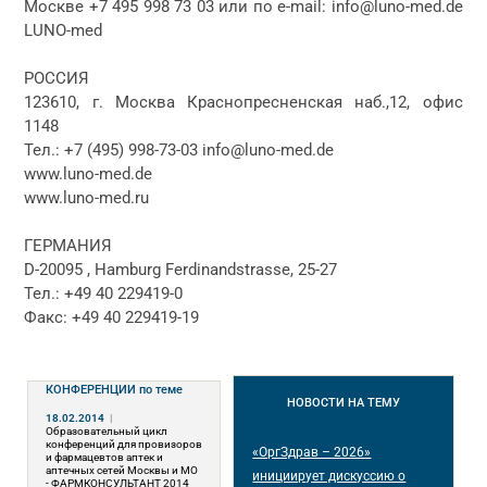
Москве +7 495 998 73 03 или по e-mail: info@luno-med.de
LUNO-med
РОССИЯ
123610, г. Москва Краснопресненская наб.,12, офис
1148
Тел.: +7 (495) 998-73-03 info@luno-med.de
www.luno-med.de
www.luno-med.ru
ГЕРМАНИЯ
D-20095 , Hamburg Ferdinandstrasse, 25-27
Тел.: +49 40 229419-0
Факс: +49 40 229419-19
КОНФЕРЕНЦИИ
по теме
НОВОСТИ
НА ТЕМУ
18.02.2014
|
Образовательный цикл
конференций для провизоров
«ОргЗдрав – 2026»
и фармацевтов аптек и
аптечных сетей Москвы и МО
инициирует дискуссию о
- ФАРМКОНСУЛЬТАНТ 2014