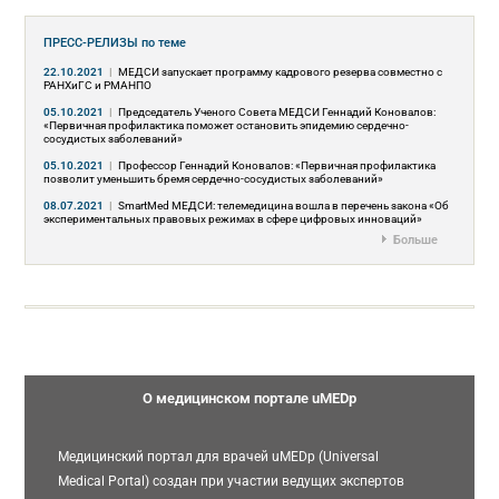
ПРЕСС-РЕЛИЗЫ
по теме
22.10.2021
|
МЕДСИ запускает программу кадрового резерва совместно с
РАНХиГC и РМАНПО
05.10.2021
|
Председатель Ученого Совета МЕДСИ Геннадий Коновалов:
«Первичная профилактика поможет остановить эпидемию сердечно-
сосудистых заболеваний»
05.10.2021
|
Профессор Геннадий Коновалов: «Первичная профилактика
позволит уменьшить бремя сердечно-сосудистых заболеваний»
08.07.2021
|
SmartMed МЕДСИ: телемедицина вошла в перечень закона «Об
экспериментальных правовых режимах в сфере цифровых инноваций»
Больше
О медицинском портале uMEDp
Медицинский портал для врачей uMEDp (Universal
Medical Portal) создан при участии ведущих экспертов