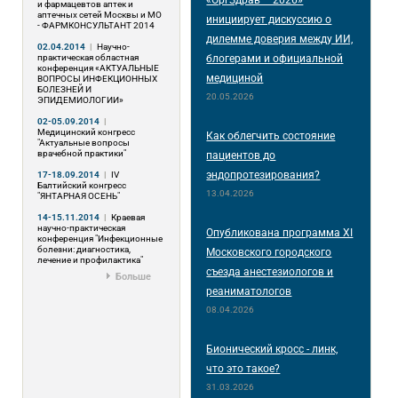
«ОргЗдрав – 2026»
и фармацевтов аптек и
аптечных сетей Москвы и МО
инициирует дискуссию о
- ФАРМКОНСУЛЬТАНТ 2014
дилемме доверия между ИИ,
02.04.2014
|
Научно-
практическая областная
блогерами и официальной
конференция «АКТУАЛЬНЫЕ
медициной
ВОПРОСЫ ИНФЕКЦИОННЫХ
БОЛЕЗНЕЙ И
20.05.2026
ЭПИДЕМИОЛОГИИ»
02-05.09.2014
|
Медицинский конгресс
Как облегчить состояние
"Актуальные вопросы
врачебной практики"
пациентов до
эндопротезирования?
17-18.09.2014
|
IV
Балтийский конгресс
13.04.2026
"ЯНТАРНАЯ ОСЕНЬ"
14-15.11.2014
|
Краевая
научно-практическая
Опубликована программа XI
конференция "Инфекционные
болезни: диагностика,
Московского городского
лечение и профилактика"
съезда анестезиологов и
Больше
реаниматологов
08.04.2026
Бионический кросс - линк,
что это такое?
31.03.2026