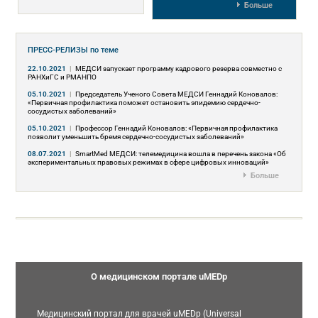
Больше
ПРЕСС-РЕЛИЗЫ
по теме
22.10.2021
|
МЕДСИ запускает программу кадрового резерва совместно с
РАНХиГC и РМАНПО
05.10.2021
|
Председатель Ученого Совета МЕДСИ Геннадий Коновалов:
«Первичная профилактика поможет остановить эпидемию сердечно-
сосудистых заболеваний»
05.10.2021
|
Профессор Геннадий Коновалов: «Первичная профилактика
позволит уменьшить бремя сердечно-сосудистых заболеваний»
08.07.2021
|
SmartMed МЕДСИ: телемедицина вошла в перечень закона «Об
экспериментальных правовых режимах в сфере цифровых инноваций»
Больше
О медицинском портале uMEDp
Медицинский портал для врачей uMEDp (Universal