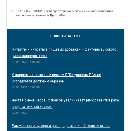
КЛЮЧЕВЫЕ СЛОВА: рак предстательной железы, химиопрофилактика,
канцерогенез, катехины, ПростаДоз
НОВОСТИ
НА ТЕМУ
Нитриты и нитраты в пищевых добавках — факторы высокого
риска канцерогенеза
20.04.2022 16:00:00
У пациентов с высоким риском РПЖ уровень ПСА не
исследуется должным образом
30.03.2022 11:00:00
Частая смена часовых поясов увеличивает риск развития рака
предстательной железы
30.04.2021
Рак мочевого пузыря и рак предстательной железы стали