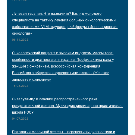
27.03.2026
Лучевая терапия. Что назначить? Взгляд молодого
специалиста на тактику лечения больных онкологическими
заболеваниями. VI Международный форум «Инновационная
онкология»
06.11.2025
Онкологический пациент с высоким индексом массы тела:
особенности диагностики и терапии. Профилактика рака у
женщин с ожирением. Всероссийская конференция
Российского общества акушеров-гинекологов «Женское
здоровье и ожирение»
16.05.2023
Энзалутамид в лечении распространенного рака
предстательной железы. Мультидисциплинарная практическая
школа РООУ
04.07.2022
Патология молочной железы – перспективы диагностики и