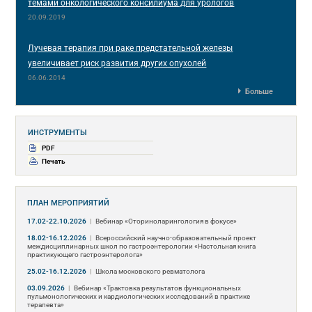
темами онкологического консилиума для урологов
20.09.2019
Лучевая терапия при раке предстательной железы
увеличивает риск развития других опухолей
06.06.2014
Больше
ИНСТРУМЕНТЫ
PDF
Печать
ПЛАН МЕРОПРИЯТИЙ
17.02-22.10.2026
|
Вебинар «Оториноларингология в фокусе»
18.02-16.12.2026
|
Всероссийский научно-образовательный проект
междисциплинарных школ по гастроэнтерологии «Настольная книга
практикующего гастроэнтеролога»
25.02-16.12.2026
|
Школа московского ревматолога
03.09.2026
|
Вебинар «Трактовка результатов функциональных
пульмонологических и кардиологических исследований в практике
терапевта»