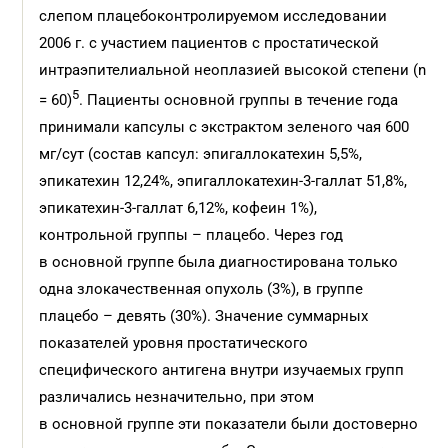
слепом плацебоконтролируемом исследовании
2006 г. с участием пациентов с простатической
интраэпителиальной неоплазией высокой степени (n
5
= 60)
. Пациенты основной группы в течение года
принимали капсулы с экстрактом зеленого чая 600
мг/сут (состав капсул: эпигаллокатехин 5,5%,
эпикатехин 12,24%, эпигаллокатехин-3-галлат 51,8%,
эпикатехин-3-галлат 6,12%, кофеин 1%),
контрольной группы – плацебо. Через год
в основной группе была диагностирована только
одна злокачественная опухоль (3%), в группе
плацебо – девять (30%). Значение суммарных
показателей уровня простатического
специфического антигена внутри изучаемых групп
различались незначительно, при этом
в основной группе эти показатели были достоверно