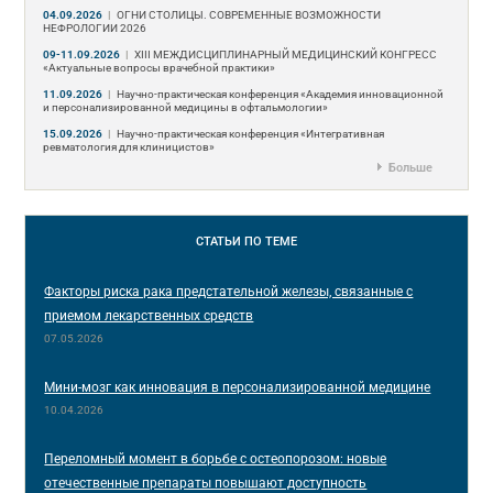
04.09.2026
|
ОГНИ СТОЛИЦЫ. СОВРЕМЕННЫЕ ВОЗМОЖНОСТИ
НЕФРОЛОГИИ 2026
09-11.09.2026
|
ХIII МЕЖДИСЦИПЛИНАРНЫЙ МЕДИЦИНСКИЙ КОНГРЕСС
«Актуальные вопросы врачебной практики»
11.09.2026
|
Научно-практическая конференция «Академия инновационной
и персонализированной медицины в офтальмологии»
15.09.2026
|
Научно-практическая конференция «Интегративная
ревматология для клиницистов»
Больше
СТАТЬИ
ПО ТЕМЕ
Факторы риска рака предстательной железы, связанные с
приемом лекарственных средств
07.05.2026
Мини-мозг как инновация в персонализированной медицине
10.04.2026
Переломный момент в борьбе с остеопорозом: новые
отечественные препараты повышают доступность