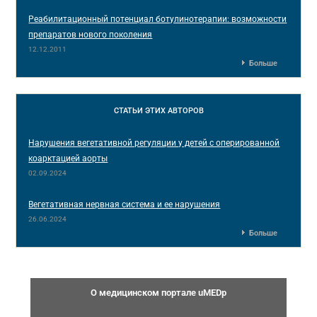
Реабилитационный потенциал ботулинотерапии: возможности
препаратов нового поколения
12.12.2011
Больше
СТАТЬИ
ЭТИХ АВТОРОВ
Нарушения вегетативной регуляции у детей с оперированной
коарктацией аорты
02.09.2024
Вегетативная нервная система и ее нарушения
26.06.2024
Больше
О медицинском портале uMEDp