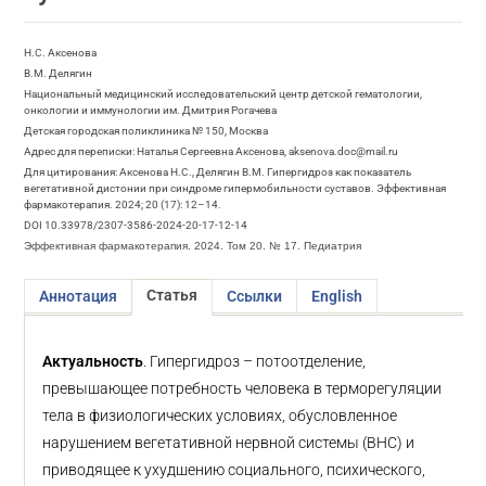
Н.С. Аксенова
В.М. Делягин
Национальный медицинский исследовательский центр детской гематологии,
онкологии и иммунологии им. Дмитрия Рогачева
Детская городская поликлиника № 150, Москва
Адрес для переписки: Наталья Сергеевна Аксенова, aksenova.doc@mail.ru
Для цитирования: Аксенова Н.С., Делягин В.М. Гипергидроз как показатель
вегетативной дистонии при синдроме гипермобильности суставов. Эффективная
фармакотерапия. 2024; 20 (17): 12–14.
DOI 10.33978/2307-3586-2024-20-17-12-14
Эффективная фармакотерапия. 2024. Том 20. № 17. Педиатрия
Статья
Аннотация
Ссылки
English
Актуальность
. Гипергидроз – потоотделение,
превышающее потребность человека в терморегуляции
тела в физиологических условиях, обусловленное
нарушением вегетативной нервной системы (ВНС) и
приводящее к ухудшению социального, психического,