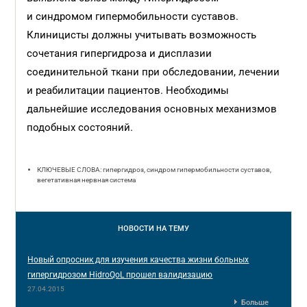
и синдромом гипермобильности суставов.
Клиницисты должны учитывать возможность
сочетания гипергидроза и дисплазии
соединительной ткани при обследовании, лечении
и реабилитации пациентов. Необходимы
дальнейшие исследования основных механизмов
подобных состояний.
КЛЮЧЕВЫЕ СЛОВА: гипергидроз, синдром гипермобильности суставов,
вегетативная нервная система
НОВОСТИ
НА ТЕМУ
Новый опросник для изучения качества жизни больных
гипергидрозом HidroQoL прошел валидизацию
27.04.2015
Больше