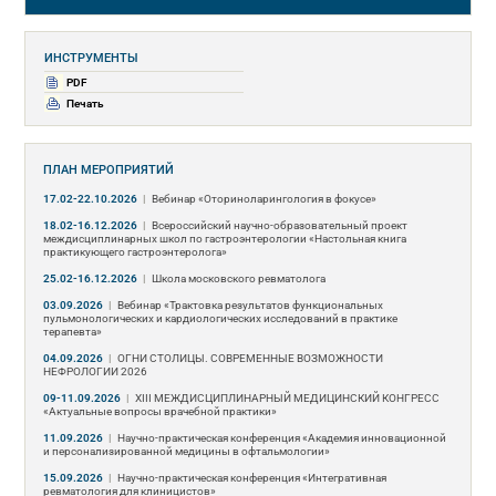
ИНСТРУМЕНТЫ
PDF
Печать
ПЛАН МЕРОПРИЯТИЙ
17.02-22.10.2026
|
Вебинар «Оториноларингология в фокусе»
18.02-16.12.2026
|
Всероссийский научно-образовательный проект
междисциплинарных школ по гастроэнтерологии «Настольная книга
практикующего гастроэнтеролога»
25.02-16.12.2026
|
Школа московского ревматолога
03.09.2026
|
Вебинар «Трактовка результатов функциональных
пульмонологических и кардиологических исследований в практике
терапевта»
04.09.2026
|
ОГНИ СТОЛИЦЫ. СОВРЕМЕННЫЕ ВОЗМОЖНОСТИ
НЕФРОЛОГИИ 2026
09-11.09.2026
|
ХIII МЕЖДИСЦИПЛИНАРНЫЙ МЕДИЦИНСКИЙ КОНГРЕСС
«Актуальные вопросы врачебной практики»
11.09.2026
|
Научно-практическая конференция «Академия инновационной
и персонализированной медицины в офтальмологии»
15.09.2026
|
Научно-практическая конференция «Интегративная
ревматология для клиницистов»