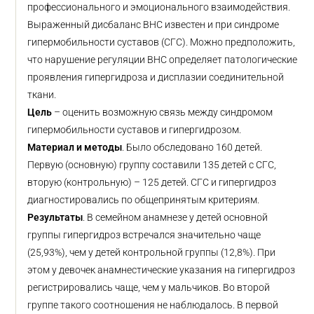
профессионального и эмоционального взаимодействия.
Выраженный дисбаланс ВНС известен и при синдроме
гипермобильности суставов (СГС). Можно предположить,
что нарушение регуляции ВНС определяет патологические
проявления гипергидроза и дисплазии соединительной
ткани.
Цель
– оценить возможную связь между синдромом
гипермобильности суставов и гипергидрозом.
Материал и методы
. Было обследовано 160 детей.
Первую (основную) группу составили 135 детей с СГС,
вторую (контрольную) – 125 детей. СГС и гипергидроз
диагностировались по общепринятым критериям.
Результаты
. В семейном анамнезе у детей основной
группы гипергидроз встречался значительно чаще
(25,93%), чем у детей контрольной группы (12,8%). При
этом у девочек анамнестические указания на гипергидроз
регистрировались чаще, чем у мальчиков. Во второй
группе такого соотношения не наблюдалось. В первой