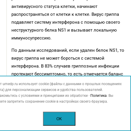
антивирусного статуса клетки, начинают
распространяться от клетки к клетке. Вирус гриппа
подавляет систему интерферона с помощью своего
неструктурного белка NS1 и вызывает локальную
иммуносупрессию.
По данным исследований, если удален белок NS1, то
вирус гриппа не может бороться с системой
интерферона. В 83% случаев гриппозные инфекции
протекают бессимптомно, то есть отмечается баланс
между вирулентностью вируса и резистентностью
т umedp.ru использует cookie (файлы с данными о прошлых посещениях
7
та) для персонализации сервисов и удобства пользователей.
организма
.
акомьтесь с условиями и принципами их обработки -
Политика
. Вы
ете запретить сохранение cookie в настройках своего браузера.
Сегодня медицинской общественностью
обсуждается вопрос индуцирования резистентности
организма против вирусов интерферонами
OK
и индукторами интерферона. На ранней стадии