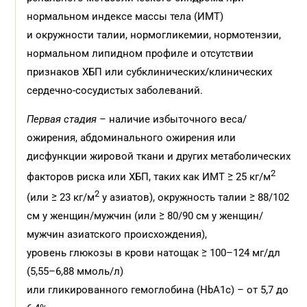
нормальном индексе массы тела (ИМТ)
и окружности талии, нормогликемии, нормотензии,
нормальном липидном профиле и отсутствии
признаков ХБП или субклинических/клинических
сердечно-сосудистых заболеваний.
Первая стадия
– наличие избыточного веса/
ожирения, абдоминального ожирения или
дисфункции жировой ткани и других метаболических
2
факторов риска или ХБП, таких как ИМТ ≥ 25 кг/м
2
(или ≥ 23 кг/м
у азиатов), окружность талии ≥ 88/102
см у женщин/мужчин (или ≥ 80/90 см у женщин/
мужчин азиатского происхождения),
уровень глюкозы в крови натощак ≥ 100–124 мг/дл
(5,55–6,88 ммоль/л)
или гликированного гемоглобина (HbA1c) – от 5,7 до