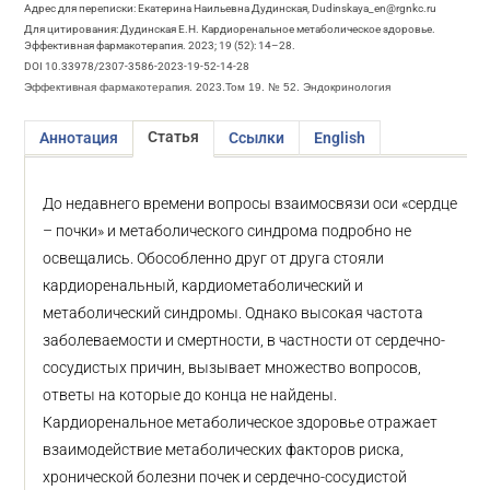
Адрес для переписки: Екатерина Наильевна Дудинская, Dudinskaya_en@rgnkc.ru
Для цитирования: Дудинская Е.Н. Кардиоренальное метаболическое здоровье.
Эффективная фармакотерапия. 2023; 19 (52): 14–28.
DOI 10.33978/2307-3586-2023-19-52-14-28
Эффективная фармакотерапия. 2023.Том 19. № 52. Эндокринология
Статья
Аннотация
Ссылки
English
До недавнего времени вопросы взаимосвязи оси «сердце
– почки» и метаболического синдрома подробно не
освещались. Обособленно друг от друга стояли
кардиоренальный, кардиометаболический и
метаболический синдромы. Однако высокая частота
заболеваемости и смертности, в частности от сердечно-
сосудистых причин, вызывает множество вопросов,
ответы на которые до конца не найдены.
Кардиоренальное метаболическое здоровье отражает
взаимодействие метаболических факторов риска,
хронической болезни почек и сердечно-сосудистой