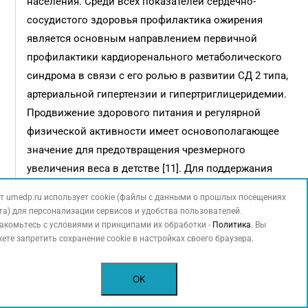
населения. Среди всех показателей сердечно-
сосудистого здоровья профилактика ожирения
является основным направлением первичной
профилактики кардиоренального метаболического
синдрома в связи с его ролью в развитии СД 2 типа,
артериальной гипертензии и гипертриглицеридемии.
Продвижение здорового питания и регулярной
физической активности имеет основополагающее
значение для предотвращения чрезмерного
увеличения веса в детстве [11]. Для поддержания
здорового образа жизни и предотвращения
т umedp.ru использует cookie (файлы с данными о прошлых посещениях
формирования факторов риска кардио-ренального
та) для персонализации сервисов и удобства пользователей.
метаболического синдрома необходимо [12, 13]:
акомьтесь с условиями и принципами их обработки -
Политика
. Вы
ете запретить сохранение cookie в настройках своего браузера.
оптимизировать кардиоренальное
метаболическое здоровье матери (даже до
OK
беременности), чтобы снизить вероятность