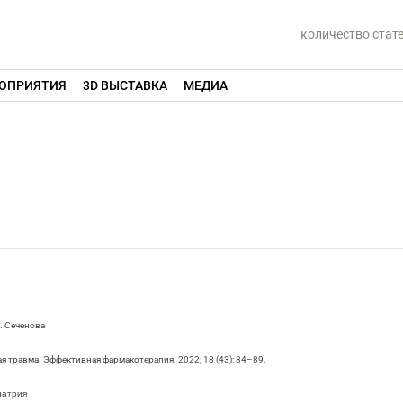
количество стат
ОПРИЯТИЯ
3D ВЫСТАВКА
МЕДИА
. Сеченова
я травма. Эффективная фармакотерапия. 2022; 18 (43): 84–89.
иатрия