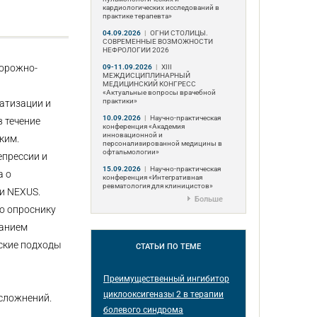
кардиологических исследований в
практике терапевта»
04.09.2026
|
ОГНИ СТОЛИЦЫ.
СОВРЕМЕННЫЕ ВОЗМОЖНОСТИ
НЕФРОЛОГИИ 2026
дорожно-
09-11.09.2026
|
ХIII
МЕЖДИСЦИПЛИНАРНЫЙ
МЕДИЦИНСКИЙ КОНГРЕСС
«Актуальные вопросы врачебной
практики»
атизации и
10.09.2026
|
Научно-практическая
 течение
конференция «Академия
инновационной и
ким.
персонализированной медицины в
офтальмологии»
епрессии и
15.09.2026
|
Научно-практическая
а о
конференция «Интегративная
ревматология для клиницистов»
ии NEXUS.
Больше
о опроснику
ванием
еские подходы
СТАТЬИ
ПО ТЕМЕ
Преимущественный ингибитор
циклооксигеназы 2 в терапии
сложнений.
болевого синдрома