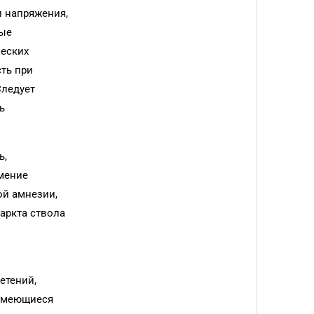
и напряжения,
ные
ческих
ть при
Следует
ь
ь,
емение
ой амнезии,
аркта ствола
етений,
 имеющиеся