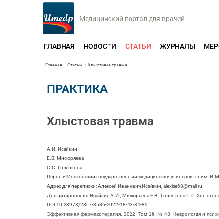
Медицинский портал для врачей
ГЛАВНАЯ
НОВОСТИ
СТАТЬИ
ЖУРНАЛЫ
МЕР
Главная
Статьи
Хлыстовая травма
ПРАКТИКА
Хлыстовая травма
А.И. Исайкин
Е.В. Мисюряева
С.С. Голенкова
Первый Московский государственный медицинский университет им. И.М
Адрес для переписки: Алексей Иванович Исайкин, alexisa68@mail.ru
Для цитирования: Исайкин А.И., Мисюряева Е.В., Голенкова С.С. Хлыстова
DOI 10.33978/2307-3586-2022-18-43-84-89
Эффективная фармакотерапия. 2022. Том 18. № 43. Неврология и псих