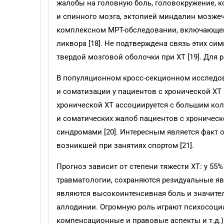
жалобы на головную боль, головокружение, 
и спинного мозга, эктопией миндалин мозже
комплексном МРТ-обследовании, включающем
ликвора [18]. Не подтверждена связь этих си
твердой мозговой оболочки при ХТ [19]. Для
В популяционном кросс-секционном исследов
и соматизации у пациентов с хронической ХТ
хронической ХТ ассоциируется с большим к
и соматических жалоб пациентов с хроничес
синдромами [20]. Интересным является факт 
возникшей при занятиях спортом [21].
Прогноз зависит от степени тяжести ХТ: у 55
травматологии, сохраняются резидуальные яв
являются высокоинтенсивная боль и значите
аллодинии. Огромную роль играют психосоциа
компенсационные и правовые аспекты и т.д.)