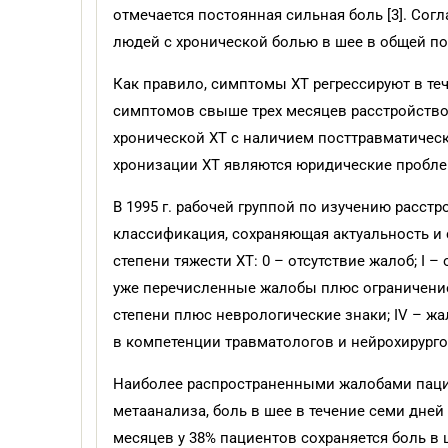
отмечается постоянная сильная боль [3]. Сог
людей с хронической болью в шее в общей по
Как правило, симптомы ХТ регрессируют в те
симптомов свыше трех месяцев расстройство,
хронической ХТ с наличием посттравматическ
хронизации ХТ являются юридические проблем
В 1995 г. рабочей группой по изучению расст
классификация, сохраняющая актуальность и 
степени тяжести ХТ: 0 – отсутствие жалоб; I 
уже перечисленные жалобы плюс ограничение д
степени плюс неврологические знаки; IV – ж
в компетенции травматологов и нейрохирурго
Наиболее распространенными жалобами пацие
метаанализа, боль в шее в течение семи дней 
месяцев у 38% пациентов сохраняется боль в ше