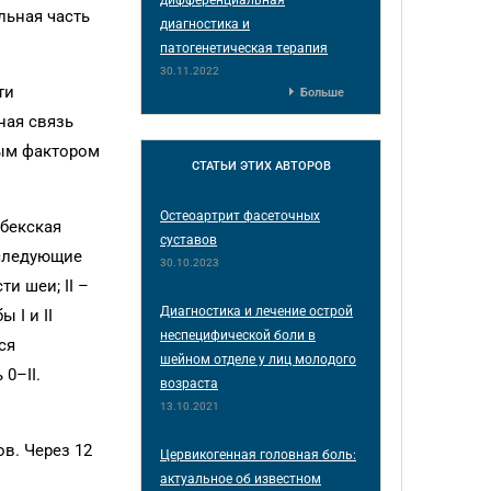
льная часть
диагностика и
патогенетическая терапия
30.11.2022
ти
Больше
ная связь
ным фактором
СТАТЬИ
ЭТИХ АВТОРОВ
Остеоартрит фасеточных
ебекская
суставов
 следующие
30.10.2023
и шеи; II –
Диагностика и лечение острой
 I и II
неспецифической боли в
ся
шейном отделе у лиц молодого
0–II.
возраста
13.10.2021
ов. Через 12
Цервикогенная головная боль:
актуальное об известном