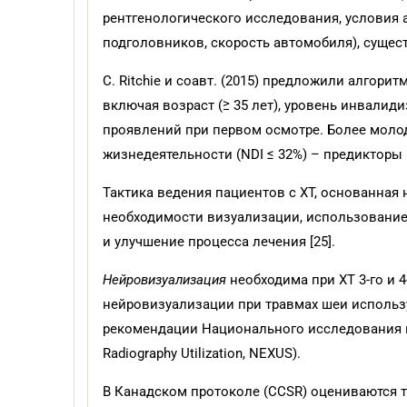
рентгенологического исследования, условия 
подголовников, скорость автомобиля), существ
C. Ritchie и соавт. (2015) предложили алгор
включая возраст (≥ 35 лет), уровень инвали
проявлений при первом осмотре. Более молод
жизнедеятельности (NDI ≤ 32%) – предикторы
Тактика ведения пациентов с ХТ, основанная
необходимости визуализации, использование
и улучшение процесса лечения [25].
Нейровизуализация
необходима при ХТ 3-го и 
нейровизуализации при травмах шеи использую
рекомендации Национального исследования п
Radiography Utilization, NEXUS).
В Канадском протоколе (CCSR) оцениваются т