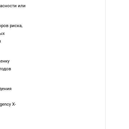
пасности или
оров риска,
ных
я
ценку
тодов
едения
ency X-