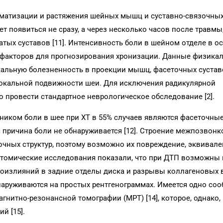
вматизации и растяжения шейных мышц и суставно-связочных
т появиться не сразу, а через несколько часов после травмы
чатых суставов [11]. Интенсивность боли в шейном отделе в о
 факторов для прогнозирования хронизации. Данные физика
альную болезненность в проекции мышц, фасеточных сустав
окальной подвижности шеи. Для исключения радикулярной
 провести стандартное неврологическое обследование [2].
ком боли в шее при ХТ в 55% случаев являются фасеточные
я причина боли не обнаруживается [12]. Строение межпозвон
очных структур, поэтому возможно их повреждение, эквивал
атомические исследования показали, что при ДТП возможны
оизлияний в задние отделы диска и разрывы коллагеновых 
бнаруживаются на простых рентгенограммах. Имеется одно со
нитно-резонансной томографии (МРТ) [14], которое, однако,
й [15].