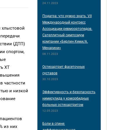
24.11.2023
Подагра: что нужно знать. VII
Международный конгресс
 с хлыстовой
Ассоциации ревмоортопедов.
Сателлитный симпозиум
 передачи
компании «Берлин-Хеми/А.
ствии (ДТП)
Менарини»
ии спортом,
08.11.2023
ные
Остеоартрит фасеточных
ть ХТ
суставов
повышения
30.10.2023
 в частности
стью и низкой
Эффективность и безопасность
зование
нимесулида у коморбидных
больных остеоартритом
12.05.2023
 пациентов
Боли в спине:
% из них
дифференциальная