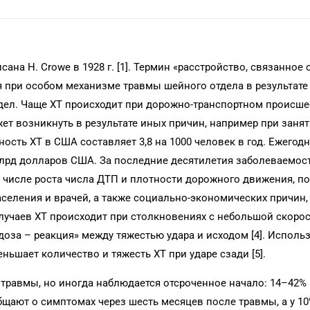
ана H. Crowe в 1928 г. [1]. Термин «расстройство, связанное
 при особом механизме травмы шейного отдела в результате
дел. Чаще ХТ происходит при дорожно-транспортном происше
жет возникнуть в результате иных причин, например при занят
ность ХТ в США составляет 3,8 на 1000 человек в год. Ежегод
млрд долларов США. За последние десятилетия заболеваемос
м числе роста числа ДТП и плотности дорожного движения, 
селения и врачей, а также социально-экономических причин,
случаев ХТ происходит при столкновениях с небольшой скоро
«доза – реакция» между тяжестью удара и исходом [4]. Исполь
ьшает количество и тяжесть ХТ при ударе сзади [5].
травмы, но иногда наблюдается отсроченное начало: 14–42%
щают о симптомах через шесть месяцев после травмы, а у 10