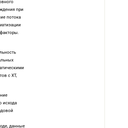
овного
рждения при
ие потока
вматизации
 факторы.
ельность
альных
матическими
ов с ХТ,
ение
о исхода
одовой
иоде, данные