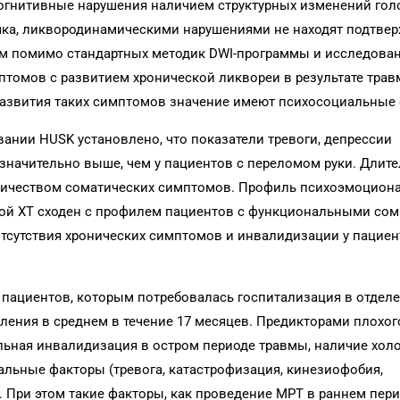
когнитивные нарушения наличием структурных изменений гол
чка, ликвородинамическими нарушениями не находят подтве
 помимо стандартных методик DWI-программы и исследован
мптомов с развитием хронической ликвореи в результате тра
 развития таких симптомов значение имеют психосоциальные
ании HUSK установлено, что показатели тревоги, депрессии
 значительно выше, чем у пациентов c переломом руки. Длит
оличеством соматических симптомов. Профиль психоэмоцион
кой ХТ сходен с профилем пациентов с функциональными со
отсутствия хронических симптомов и инвалидизации у пациент
% пациентов, которым потребовалась госпитализация в отдел
ления в среднем в течение 17 месяцев. Предикторами плохог
льная инвалидизация в остром периоде травмы, наличие хол
льные факторы (тревога, катастрофизация, кинезиофобия,
. При этом такие факторы, как проведение МРТ в раннем пер