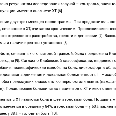
ласно результатам исследования «случай – контроль», значите
пуляции имеют в анамнезе ХТ [6].
чение двух-трех месяцев после травмы. При продолжительнос
 связанное с ХТ, считается хроническим. Прослеживается тес
ого стрессового расстройства, тревоги и депрессии [7]. Важ
ы и наличие рентных установок [8].
ройств, связанных с хлыстовой травмой, была предложена Кв
сегодня [9]. Согласно Квебекской классификации, выделяют
– общие, неспецифические жалобы на боль, дискомфорт в област
иапазона движения и локальная болезненность; III – жалобы
алобы предыдущих классов плюс перелом или вывих (находит
в). Подавляющее большинство пациентов с ХТ имеют степень 
нтов с ХТ являются боль в шее и головная боль. По данным
отмечается в среднем у 84%, а головная боль – у 60% пациент
е, у 38% – головная боль [10].