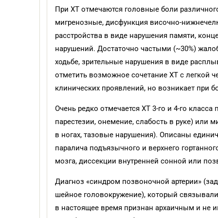
При ХТ отмечаются головные боли различного
мигренозные, дисфункция височно-нижнечелю
расстройства в виде нарушения памяти, конце
нарушений. Достаточно частыми (~30%) жалоб
ходьбе, зрительные нарушения в виде расплыв
отметить возможное сочетание ХТ с легкой ч
клинических проявлений, но возникает при бо
Очень редко отмечается ХТ 3-го и 4-го класса
парестезии, онемение, слабость в руке) или 
в ногах, тазовые нарушения). Описаны едини
паралича подъязычного и верхнего гортанног
мозга, диссекции внутренней сонной или поз
Диагноз «синдром позвоночной артерии» (зад
шейное головокружение), который связывали 
в настоящее время признан архаичным и не 