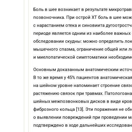
Боль в шее возникает в результате микротра
позвоночника. При острой ХТ боль в шее може
с нарастанием отека и синовиита дуго­отрост
периоде является одним из наиболее важных
обследовании скудны: можно определить лок
мышечного спазма, ограничение общей или л
и миелопатической симптоматики необходимо
Основным доказанным анатомическим источни
В то же время у 45% пациентов анатомическа
на шейном уровне напоминает строение связ
растяжению связок при травмах. Патологоан
шейных межпозвонковых дисков в виде кров
фиброзного кольца [13]. Эти поражения не о
о выявлении повреждений при проведении маг
подтверждено в ходе дальнейших исследовани