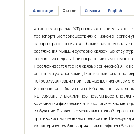
Статья
Аннотация
Ссылки
English
Хлыстовая травма (ХТ) возникает в результате п
транспортных происшествиях с низкой энергией у
распространенными жалобами являются боль в шее
растяжения мышц и суставно-связочных структур 
нескольких недель. При сохранении симптомов свы
Прослеживается тесная связь хронической ХТ с на
рентными установками. Диагноз шейного головокр
нейровизуализации при травмах шеи используются 
Интенсивность боли свыше 5 баллов по визуально
NDI связаны с плохими прогнозами восстановлен
комбинации физических и психологических методо
и обучение. В качестве медикаментозной терапии
противовоспалительных препаратов. Нимесулид э
характеризуется благоприятным профилем безопа