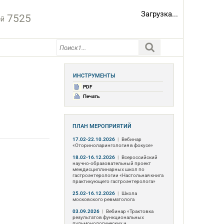
Загрузка...
7525
ей
ИНСТРУМЕНТЫ
PDF
Печать
ПЛАН МЕРОПРИЯТИЙ
17.02-22.10.2026
|
Вебинар
«Оториноларингология в фокусе»
18.02-16.12.2026
|
Всероссийский
научно-образовательный проект
междисциплинарных школ по
гастроэнтерологии «Настольная книга
практикующего гастроэнтеролога»
25.02-16.12.2026
|
Школа
московского ревматолога
03.09.2026
|
Вебинар «Трактовка
результатов функциональных
пульмонологических и