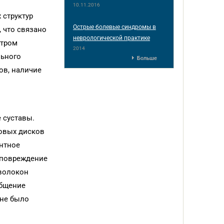
10.11.2016
 структур
Острые болевые синдромы в
, что связано
неврологической практике
стром
2014
льного
Больше
ов, наличие
 суставы.
ковых дисков
ентное
 повреждение
волокон
общение
 не было