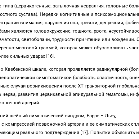
 типа (цервикогенные, затылочная невралгия, головные бол
стного сустава). Нередки когнитивные и психо­эмоциональ
нтрации внимания, нарушения сна, тревоги, депрессии, фоби
ами являются головокружение, тошнота, рвота, неустойчивос
чатости, светобоязни, трудности при чтении или вождении. 
ерепно-мозговой травмой, которая может обусловливать част
лее сильных ударах [16].
 по Квебекской шкале, которая проявляется радикулярной (бол
миелопатической симптоматикой (слабость, спастичность, он
чные случаи возникновения после ХТ транзиторной глобальн
о нерва, развития цервикальной эпидуральной гематомы, инф
воночной артерий.
ний шейный симпатический синдром, Барре – Льеу,
с компрессией позвоночной артерии и ее симпатических спл
имеющим реального подтверж­дения [17]. Попытки объяснить