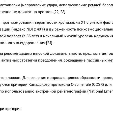
автоаварии (направление удара, использование ремней безо
енно не влияют на прогноз [22, 23].
итм прогнозирования вероятности хронизации ХТ с учетом факт
дизации (индекс NDI ≥ 40%) и выраженность психоэмоциональ
ой возраст (≤ 35 лет) и начальный низкий уровень нарушени
 полного выздоровления [24].
 на рекомендациях высокой доказательности, предполагает о
 активных стратегий преодоления, сокращение пассивных ме
4-го классов. Для решения вопроса о целесообразности пров
тся критерии Канадского протокола C-spine rule (CCSR) или
о использованию экстренной рентгенографии (National Emerg
ри критерия: