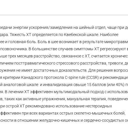
ередачи энергии ускорения/замедления на шейный отдел, чаще при 
дара. Тяжесть ХТ определяется по Квебекской шкале. Наиболее
 и головная боль. Боль в шее возникает в результате микротравм
позвоночника. В большинстве случаев симптомы ХТ регрессируют в
ше трех месяцев расстройство, связанное с ХТ, считается хроничес
личием посттравматического стрессового расстройства, тревоги, д
ужения не имеет достаточных доказательств. Для решения вопрос
критерии Канадского протокола C-spine rule (CCSR) и рекомендац
й аналоговой шкале и инвалидизация свыше 15 баллов (или 40%) п
ия. В лечении ХТ эффективен мультимодальный подход с использо
в, таких как активные упражнения, мануальная терапия, поведенч
 при острой ХТ рекомендовано использование нестероидных
ффективен при всех вариантах острых скелетно-мышечных болей,
сности в отношении желудочно-кишечных и сердечно-сосудистых о