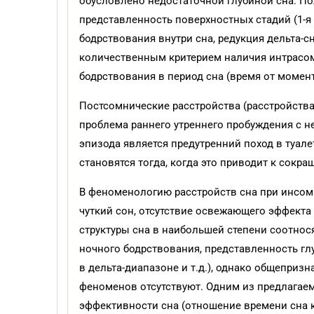
обусловлено недостаточной глубиной сна. П
представленность поверхностных стадий (1-я
бодрствования внутри сна, редукция дельта-
количественным критерием наличия интрасом
бодрствования в период сна (время от момент
Постсомнические расстройства (расстройств
проблема раннего утреннего пробуждения с 
эпизода является предутренний поход в туал
становятся тогда, когда это приводит к сокра
В феноменологию расстройств сна при инсом
чуткий сон, отсутствие освежающего эффекта 
структуры сна в наибольшей степени соотнос
ночного бодрствования, представленность г
в дельта-диапазоне и т.д.), однако общепри
феноменов отсутствуют. Одним из предлагаем
эффективности сна (отношение времени сна к