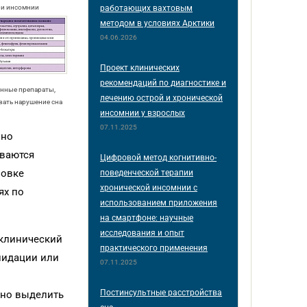
работающих вахтовым
ри инсомнии
методом в условиях Арктики
04.06.2026
Проект клинических
рекомендаций по диагностике и
енные препараты,
лечению острой и хронической
вать нарушение сна
инсомнии у взрослых
07.11.2025
чно
ываются
Цифровой метод когнитивно-
новке
поведенческой терапии
хронической инсомнии с
ях по
использованием приложения
на смартфоне: научные
исследования и опыт
 клинический
практического применения
лидации или
07.11.2025
Постинсультные расстройства
жно выделить