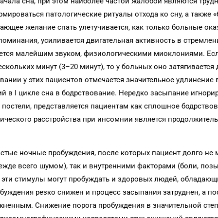
ачала сна, при этом наиболее частой жалобой являются труд
мироваться патологические ритуалы отхода ко сну, а также 
икающее желание спать улетучивается, как только больные ок
поминания, усиливается двигательная активность в стремлен
ается малейшим звуком, физиологическими миоклониями. Ес
скольких минут (3–20 минут), то у больных оно затягивается 
вании у этих пациентов отмечается значительное удлинение
ий в I цикле сна в бодрствование. Нередко засыпание игнори
в постели, представляется пациентам как сплошное бодрствов
ческого расстройства при инсомнии является продолжител
тые ночные пробуждения, после которых пациент долго не м
жде всего шумом), так и внутренними факторами (боли, поз
е эти стимулы могут пробуждать и здоровых людей, обладаю
буждения резко снижен и процесс засыпания затруднен, а по
жненным. Снижение порога пробуждения в значительной сте