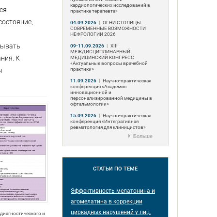
кардиологических исследований в
ся
практике терапевта»
состояние,
04.09.2026
|
ОГНИ СТОЛИЦЫ.
СОВРЕМЕННЫЕ ВОЗМОЖНОСТИ
НЕФРОЛОГИИ 2026
тывать
09-11.09.2026
|
ХIII
МЕЖДИСЦИПЛИНАРНЫЙ
ния. К
МЕДИЦИНСКИЙ КОНГРЕСС
«Актуальные вопросы врачебной
практики»
ы
11.09.2026
|
Научно-практическая
конференция «Академия
инновационной и
персонализированной медицины в
офтальмологии»
15.09.2026
|
Научно-практическая
конференция «Интегративная
ревматология для клиницистов»
Больше
СТАТЬИ
ПО ТЕМЕ
Эффективность мелатонина и
агомелатина в коррекции
циркадных нарушений у лиц,
 диагностического и