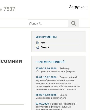
Загрузка...
7537
ей
ИНСТРУМЕНТЫ
PDF
Печать
нсомнии
ПЛАН МЕРОПРИЯТИЙ
17.02-22.10.2026
|
Вебинар
«Оториноларингология в фокусе»
18.02-16.12.2026
|
Всероссийский
научно-образовательный проект
междисциплинарных школ по
гастроэнтерологии «Настольная книга
практикующего гастроэнтеролога»
25.02-16.12.2026
|
Школа
московского ревматолога
03.09.2026
|
Вебинар «Трактовка
результатов функциональных
пульмонологических и