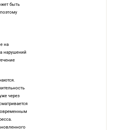
ожет быть
 поэтому
е на
та нарушений
течение
чаются.
жительность
уже через
ссматривается
тковременным
ресса.
ановленного