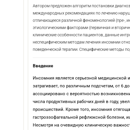
Автором предложен алгоритм постановки диагноз
международных рекомендациях по лечению нарушен
отличающееся различной феноменологией (пре-, и
этиологическими факторами (первичная и вторична
клинические особенности пациентов, данные инт
неспецифическим методам лечения инсомнии отно
поведенческой терапии. Специфические методы п
Введение
Инсомния является серьезной медицинской и
затрагивает, по различным подсчетам, от 6 
ассоциировано с вероятностью возникновени
числа продуктивных рабочих дней в году, ув
происшествий. Кроме того, инсомния отягоща
гастроэзофагеальной рефлюксной болезни, иш
Несмотря на очевидную клиническую важност