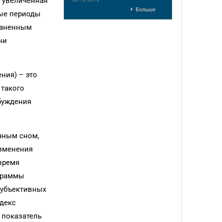
 увеличенная
Больше
ные периоды
траненным
ни
ния) – это
 такого
обуждения
чным сном,
изменения
время
ограммы
субъективных
ндекс
 показатель