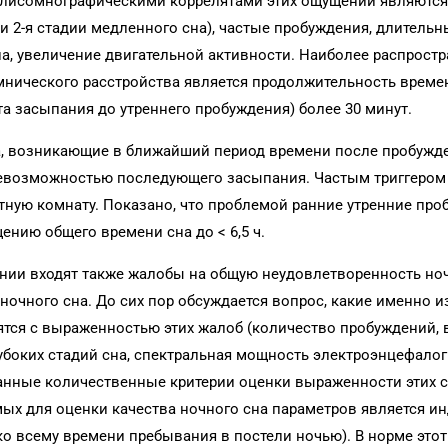
олисомнографическими коррелятами этих ощущений являются
 и 2-я стадии медленного сна), частые пробуждения, длитель
сна, увеличение двигательной активности. Наиболее распрос
нического расстройства является продолжительность време
а засыпания до утреннего пробуждения) более 30 минут.
а, возникающие в ближайший период времени после пробужде
невозможностью последующего засыпания. Частым триггером
етную комнату. Показано, что проблемой ранние утренние пр
щению общего времени сна до < 6,5 ч.
нии входят также жалобы на общую неудовлетворенность но
ночного сна. До сих пор обсуждается вопрос, какие именно 
ятся с выраженностью этих жалоб (количество пробуждений, 
лубоких стадий сна, спектральная мощность электроэнцефал
знанные количественные критерии оценки выраженности этих 
ых для оценки качества ночного сна параметров является и
о всему времени пребывания в постели ночью). В норме этот