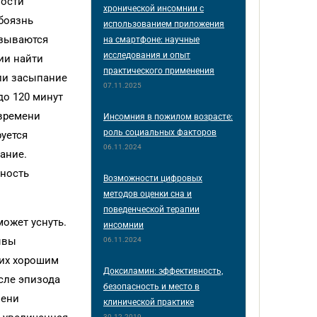
ности
хронической инсомнии с
«боязнь
использованием приложения
азываются
на смартфоне: научные
исследования и опыт
ии найти
практического применения
ли засыпание
07.11.2025
до 120 минут
 времени
Инсомния в пожилом возрасте:
роль социальных факторов
руется
06.11.2024
ание.
ьность
Возможности цифровых
методов оценки сна и
поведенческой терапии
ожет уснуть.
инсомнии
ывы
06.11.2024
щих хорошим
Доксиламин: эффективность,
сле эпизода
безопасность и место в
пени
клинической практике
30.12.2019