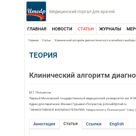
Медицинский портал для врачей
ГЛАВНАЯ
НОВОСТИ
СТАТЬИ
ЖУРНАЛЫ
МЕР
Главная
Статьи
Клинический алгоритм диагностического и лечебного выбора
ТЕОРИЯ
Клинический алгоритм диагно
М.Г. Полуэктов
Первый Московский государственный медицинский университет им. И.М
Адрес для переписки: Михаил Гурьевич Полуэктов, polouekt@mail.ru
"ЭФФЕКТИВНАЯ ФАРМАКОТЕРАПИЯ. Неврология и Психиатрия" Спец (
Статья
Аннотация
Ссылки
English