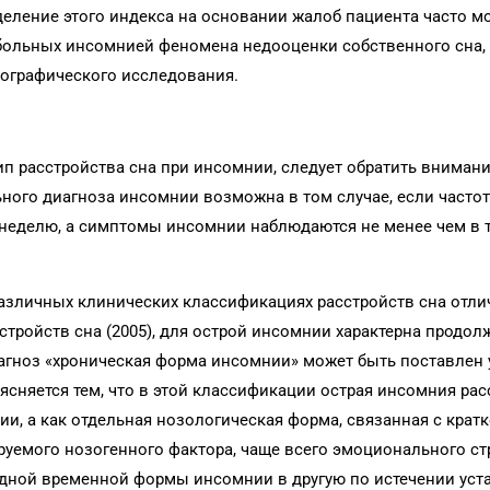
деление этого индекса на основании жалоб пациента часто м
больных инсомнией феномена недооценки собственного сна,
нографического исследования.
п расстройства сна при инсомнии, следует обратить внимани
ного диагноза инсомнии возможна в том случае, если часто
в неделю, а симптомы инсомнии наблюдаются не менее чем в 
азличных клинических классификациях расстройств сна отли
ройств сна (2005), для острой инсомнии характерна продол
иагноз «хроническая форма инсомнии» может быть поставлен 
ясняется тем, что в этой классификации острая инсомния ра
ии, а как отдельная нозологическая форма, связанная с кра
уемого нозогенного фактора, чаще всего эмоционального ст
одной временной формы инсомнии в другую по истечении уст