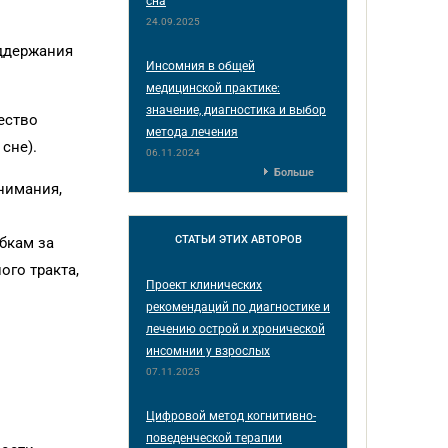
сна
24.09.2025
оддержания
Инсомния в общей
медицинской практике:
значение, диагностика и выбор
ество
метода лечения
сне).
06.11.2024
Больше
нимания,
СТАТЬИ
ЭТИХ АВТОРОВ
бкам за
го тракта,
Проект клинических
рекомендаций по диагностике и
лечению острой и хронической
инсомнии у взрослых
07.11.2025
Цифровой метод когнитивно-
поведенческой терапии