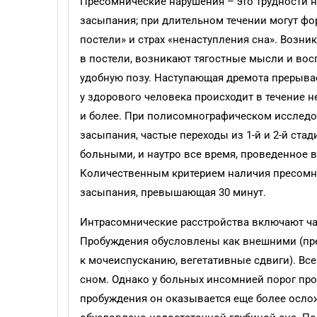
Пресомнические нарушения – это трудности н
засыпания; при длительном течении могут фор
постели» и страх «ненаступления сна». Возн
в постели, возникают тягостные мысли и вос
удобную позу. Наступающая дремота прерыв
у здорового человека происходит в течение не
и более. При полисомнографическом исследо
засыпания, частые переходы из 1-й и 2-й стад
больными, и наутро все время, проведенное 
Количественным критерием наличия пресомни
засыпания, превышающая 30 минут.
Интрасомнические расстройства включают час
Пробуждения обусловлены как внешними (пре
к мочеиспусканию, вегетативные сдвиги). Вс
сном. Однако у больных инсомнией порог про
пробуждения он оказывается еще более осло