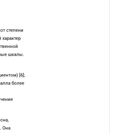
от степени
 характер
ственной
ные шкалы.
ентом) [6];
балла более
ачение
сна,
. Она