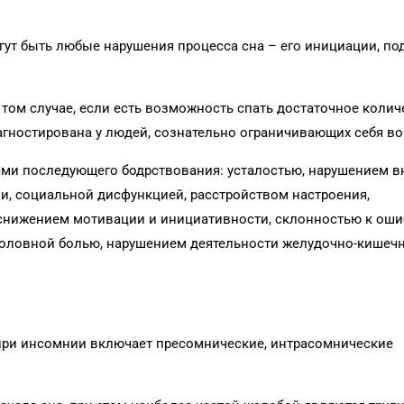
ут быть любые нарушения процесса сна – его инициации, п
 том случае, если есть возможность спать достаточное колич
агностирована у людей, сознательно ограничивающих себя во 
ями последующего бодрствования: усталостью, нарушением в
, социальной дисфункцией, расстройством настроения,
снижением мотивации и инициативности, склонностью к оши
головной болью, нарушением деятельности желудочно-кишечно
при инсомнии включает пресомнические, интрасомнические