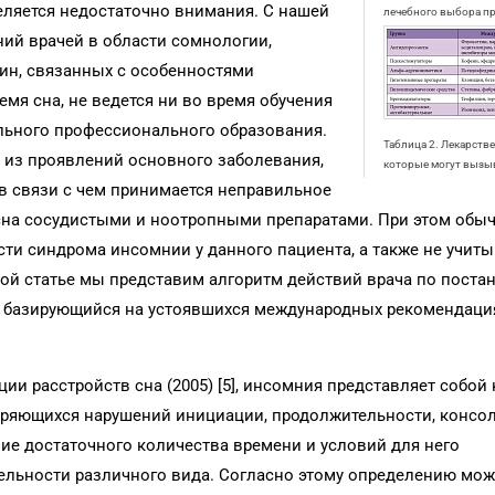
еляется недостаточно внимания. С нашей
лечебного выбора п
ний врачей в области сомнологии,
ин, связанных с особенностями
мя сна, не ведется ни во время обучения
ельного профессионального образования.
Таблица 2. Лекарств
 из проявлений основного заболевания,
которые могут вызы
в связи с чем принимается неправильное
сна сосудистыми и ноотропными препаратами. При этом обы
ти синдрома инсомнии у данного пациента, а также не учит
ой статье мы представим алгоритм действий врача по поста
, базирующийся на устоявшихся международных рекомендаци
 расстройств сна (2005) [5], инсомния представляет собой
оряющихся нарушений инициации, продолжительности, консо
чие достаточного количества времени и условий для него
ельности различного вида. Согласно этому определению мо