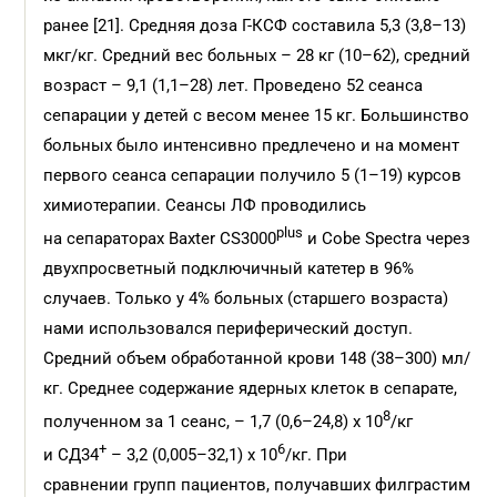
ранее [21]. Средняя доза Г-КСФ составила 5,3 (3,8–13)
мкг/кг. Средний вес больных – 28 кг (10–62), средний
возраст – 9,1 (1,1–28) лет. Проведено 52 сеанса
сепарации у детей с весом менее 15 кг. Большинство
больных было интенсивно предлечено и на момент
первого сеанса сепарации получило 5 (1–19) курсов
химиотерапии. Сеансы ЛФ проводились
plus
на сепараторах Baxter CS3000
и Cobe Spectra через
двухпросветный подключичный катетер в 96%
случаев. Только у 4% больных (старшего возраста)
нами использовался периферический доступ.
Средний объем обработанной крови 148 (38–300) мл/
кг. Среднее содержание ядерных клеток в сепарате,
8
полученном за 1 сеанс, – 1,7 (0,6–24,8) х 10
/кг
+
6
и СД34
– 3,2 (0,005–32,1) x 10
/кг. При
сравнении групп пациентов, получавших филграстим