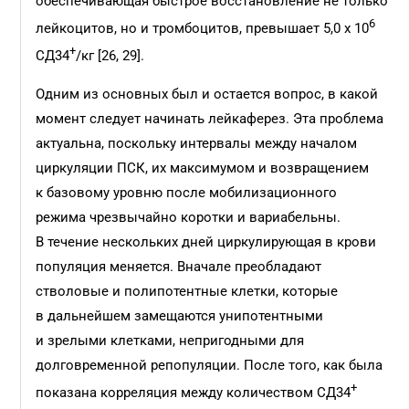
обеспечивающая быстрое восстановление не только
6
лейкоцитов, но и тромбоцитов, превышает 5,0 х 10
+
СД34
/кг [26, 29].
Одним из основных был и остается вопрос, в какой
момент следует начинать лейкаферез. Эта проблема
актуальна, поскольку интервалы между началом
циркуляции ПСК, их максимумом и возвращением
к базовому уровню после мобилизационного
режима чрезвычайно коротки и вариабельны.
В течение нескольких дней циркулирующая в крови
популяция меняется. Вначале преобладают
стволовые и полипотентные клетки, которые
в дальнейшем замещаются унипотентными
и зрелыми клетками, непригодными для
долговременной репопуляции. После того, как была
+
показана корреляция между количеством СД34