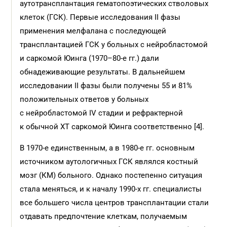
аутотрансплантация гематопоэтических стволовых
клеток (ГСК). Первые исследования II фазы
применения мелфалана с последующей
трансплантацией ГСК у больных с нейробластомой
и саркомой Юинга (1970–80-е гг.) дали
обнадеживающие результаты. В дальнейшем
исследовании II фазы были получены 55 и 81%
положительных ответов у больных
с нейробластомой IV стадии и рефрактерной
к обычной ХТ саркомой Юинга соответственно [4].
В 1970-е единственным, а в ­1980-е гг. основным
источником аутологичных ГСК являлся костный
мозг (КМ) больного. Однако постепенно ситуация
стала меняться, и к началу 1990-х гг. специалисты
все большего числа центров трансплантации стали
отдавать предпочтение клеткам, получаемым