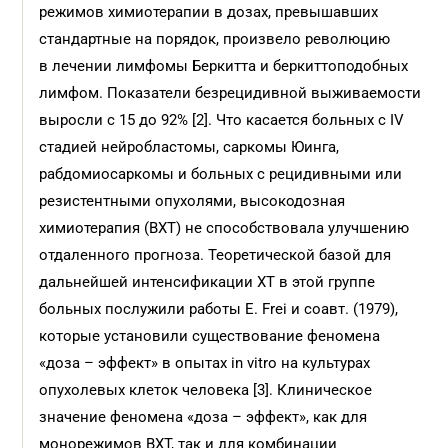
режимов химиотерапии в дозах, превышавших
стандартные на порядок, произвело революцию
в лечении лимфомы Беркитта и беркиттоподобных
лимфом. Показатели безрецидивной выживаемости
выросли с 15 до 92% [2]. Что касается больных с IV
стадией нейробластомы, саркомы Юинга,
рабдомиосаркомы и больных с рецидивными или
резистентными опухолями, высокодозная
химиотерапия (ВХТ) не способствовала улучшению
отдаленного прогноза. Теоретической базой для
дальнейшей интенсификации ХТ в этой группе
больных послужили работы E. Frei и соавт. (1979),
которые установили существование феномена
«доза – эффект» в опытах in vitro на культурах
опухолевых клеток человека [3]. Клиническое
значение феномена «доза – эффект», как для
монорежимов ВХТ, так и для комбинации