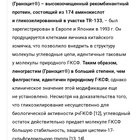
(
Граноцит®) – высокоочищенный рекомбинантный
протеин, состоящий из 174 аминокислот
и гликозилированный в участке TR-133
, – был
зарегистрирован в Европе и Японии в 1993 г. Он
продуцируется клетками яичника китайского
хомячка, что позволило внедрить в структуру
молекулы углеводные цепи, идентичные таковым
у молекулы природного Г-КСФ.
Таким образом,
ленограстим (
Граноцит®) в большей степени, чем
филграстим, идентичен природному Г-КСФ
, однако
клиническое значение этой модификации еще
не установлено. Несмотря на доказательства того,
что гликозилирование несущественно для
биологической активности рчГ-КСФ [12], углеводный
остаток действительно придает молекуле Г-КСФ
большую стабильность, защищая цистеин-17-
сульфгидрильную группу [13, 14].