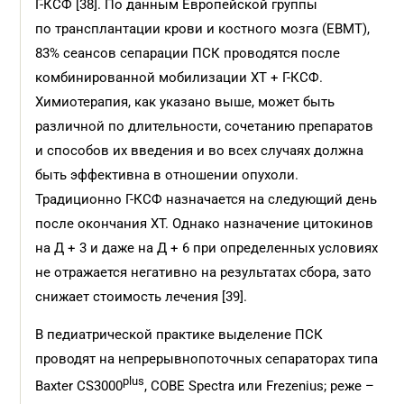
Г-КСФ [38]. По данным Европейской группы
по трансплантации крови и костного мозга (EBMT),
83% сеансов сепарации ПСК проводятся после
комбинированной мобилизации ХТ + Г-КСФ.
Химиотерапия, как указано выше, может быть
различной по длительности, сочетанию препаратов
и способов их введения и во всех случаях должна
быть эффективна в отношении опухоли.
Традиционно Г-КСФ назначается на следующий день
после окончания ХТ. Однако назначение цитокинов
на Д + 3 и даже на Д + 6 при определенных условиях
не отражается негативно на результатах сбора, зато
снижает стоимость лечения [39].
В педиатрической практике выделение ПСК
проводят на непрерывнопоточных сепараторах типа
plus
Baxter CS3000
, COBE Spectra или Frezenius; реже –