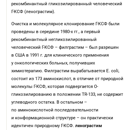
рекомбинантный гликозилированный человеческий
Г-КСФ (ленограстим).
Очистка и молекулярное клонирование Г-КСФ были
проведены в середине 1980-х гг., а первый
рекомбинантный негликозилированный
человеческий Г-КСФ – филграстим – был разрешен
в США в 1991 г. для клинического применения
у онкологических больных, получивших
химиотерапию. Филграстим вырабатывается E. coli,
состоит из 173 аминокислот, в отличие от природной
молекулы Г-КСФ, которая подвергается О-
гликозилированию в положении ТR-133, не содержит
углеводного остатка. В остальном –
по аминокислотной последовательности
и конформационной структуре – он практически
идентичен природному Г-КСФ.
ленограстим