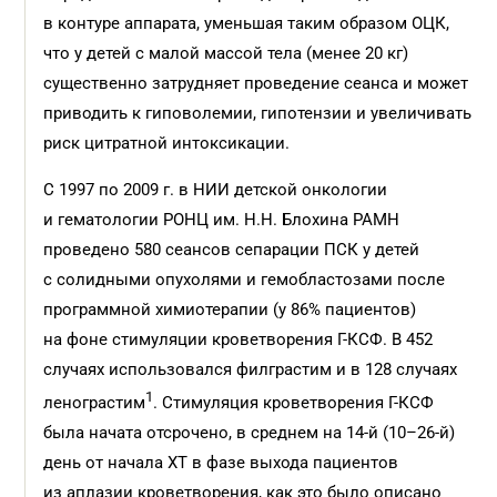
в контуре аппарата, уменьшая таким образом ОЦК,
что у детей с малой массой тела (менее 20 кг)
существенно затрудняет проведение сеанса и может
приводить к гиповолемии, гипотензии и увеличивать
риск цитратной интоксикации.
С 1997 по 2009 г. в НИИ детской онкологии
и гематологии РОНЦ им. Н.Н. Блохина РАМН
проведено 580 сеансов сепарации ПСК у детей
с солидными опухолями и гемобластозами после
программной химиотерапии (у 86% пациентов)
на фоне стимуляции кроветворения Г-КСФ. В 452
случаях использовался филграстим и в 128 случаях
1
ленограстим
. Стимуляция кроветворения Г-КСФ
была начата отсрочено, в среднем на 14-й (10–26-й)
день от начала ХТ в фазе выхода пациентов
из аплазии кроветворения, как это было описано