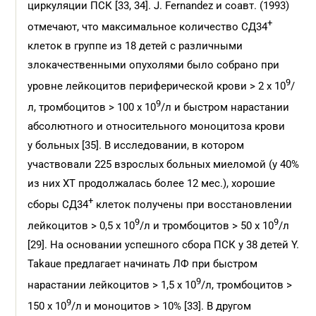
циркуляции ПСК [33, 34]. J. Fernandez и соавт. (1993)
+
отмечают, что максимальное количество СД34
клеток в группе из 18 детей с различными
злокачественными опухолями было собрано при
9
уровне лейкоцитов периферической крови > 2 х 10
/
9
л, тромбоцитов > 100 х 10
/л и быстром нарастании
абсолютного и относительного моноцитоза крови
у больных [35]. В исследовании, в котором
участвовали 225 взрослых больных миеломой (у 40%
из них ХТ продолжалась более 12 мес.), хорошие
+
сборы СД34
клеток получены при восстановлении
9
9
лейкоцитов > 0,5 х 10
/л и тромбоцитов > 50 х 10
/л
[29]. На основании успешного сбора ПСК у 38 детей Y.
Takaue предлагает начинать ЛФ при быстром
9
нарастании лейкоцитов > 1,5 х 10
/л, тромбоцитов >
9
150 х 10
/л и моноцитов > 10% [33]. В другом