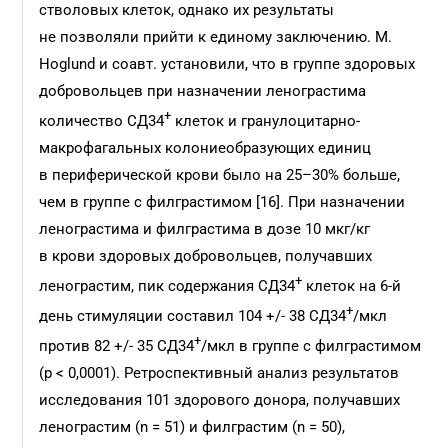
стволовых клеток, однако их результаты
не позволяли прийти к единому заключению. M.
Hoglund и соавт. установили, что в группе здоровых
добровольцев при назначении ленограстима
+
количество CД34
клеток и гранулоцитарно-
макрофагальных колониеобразующих единиц
в периферической крови было на 25–30% больше,
чем в группе с филграстимом [16]. При назначении
ленограстима и филграстима в дозе 10 мкг/кг
в крови здоровых добровольцев, получавших
+
ленограстим, пик содержания СД34
клеток на 6-й
+
день стимуляции составил 104 +/- 38 СД34
/мкл
+
против 82 +/- 35 СД34
/мкл в группе с филграстимом
(р < 0,0001). Ретроспективный анализ результатов
исследования 101 здорового донора, получавших
ленограстим (n = 51) и филграстим (n = 50),