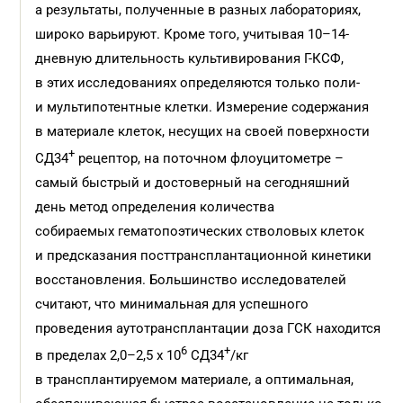
а результаты, полученные в разных лабораториях,
широко варьируют. Кроме того, учитывая 10–14-
дневную длительность культивирования Г-КСФ,
в этих исследованиях определяются только поли-
и мультипотентные клетки. Измерение содержания
в материале клеток, несущих на своей поверхности
+
СД34
рецептор, на поточном флоуцитометре –
самый быстрый и достоверный на сегодняшний
день метод определения количества
собираемых гематопоэтических стволовых клеток
и предсказания посттрансплантационной кинетики
восстановления. Большинство исследователей
считают, что минимальная для успешного
проведения аутотрансплантации доза ГСК находится
6
+
в пределах 2,0–2,5 х 10
СД34
/кг
в трансплантируемом материале, а оптимальная,