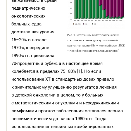
выживаемость среди
педиатрических
онкологических
больных, едва
достигавшая уровня
Рис. 1. Источники гематопоэтических
15–20% в начале
стволовых клеток для аутологичной
трансплантации (КМ – костный мозг, ПСК
1970-х, к середине
– периферические стволовые клетки)
1990-х гг. превысила
70-процентный рубеж, а в настоящее время
колеблется в пределах 75–80% [1]. Но если
использование ХТ в стандартных дозах привело
к значительному улучшению результатов лечения
в детской онкологии в целом, то у больных
с метастатическими опухолями и неходжкинскими
лимфомами прогноз заболевания оставался весьма
пессимистическим до начала 1980-х гг. Тогда
использование интенсивных комбинированных