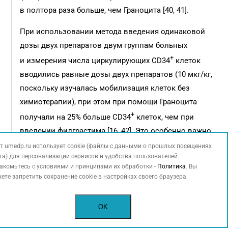
в полтора раза больше, чем Граноцита [40, 41].
При использовании метода введения одинаковой
дозы двух препаратов двум группам больных
+
и измерения числа циркулирующих CD34
клеток
вводились равные дозы двух препаратов (10 мкг/кг,
поскольку изучалась мобилизация клеток без
химиотерапии), при этом при помощи Граноцита
+
получали на 25% больше CD34
клеток, чем при
введении филграстима [16, 42]. Это особенно важно,
если планируется цитаферез у больных, которым
т umedp.ru использует cookie (файлы с данными о прошлых посещениях
та) для персонализации сервисов и удобства пользователей.
будет впоследствии проведена трансплантация
акомьтесь с условиями и принципами их обработки -
Политика
. Вы
стволовых клеток. Действительно, в процессе
ете запретить сохранение cookie в настройках своего браузера.
приготовления клеток для трансплантации большое
значение имеет число сеансов цитафереза, учитывая
OK
стоимость каждого сеанса, не говоря уже
о неудобстве, доставляемом пациенту.