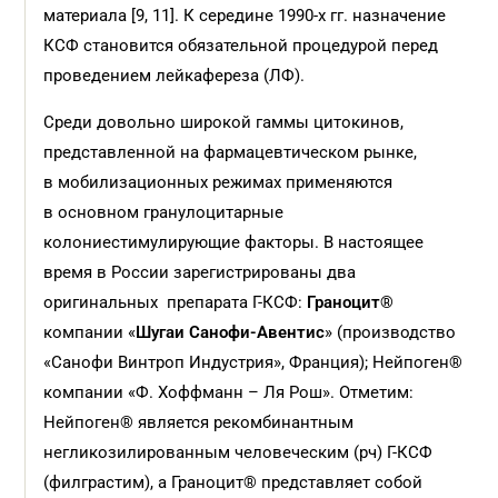
материала [9, 11]. К середине ­1990-х гг. назначение
КСФ становится обязательной процедурой перед
проведением лейкафереза (ЛФ).
Среди довольно широкой гаммы цитокинов,
представленной на фармацевтическом рынке,
в мобилизационных режимах применяются
в основном гранулоцитарные
колониестимулирующие факторы. В настоящее
время в России зарегистрированы два
оригинальных препарата Г-КСФ:
Граноцит®
компании «
Шугаи Санофи-Авентис
» (производство
«Санофи Винтроп Индустрия», Франция); Нейпоген®
компании «Ф. Хоффманн – Ля Рош». Отметим:
Нейпоген® является рекомбинантным
негликозилированным человеческим (рч) Г-КСФ
(филграстим), а Граноцит® представляет собой