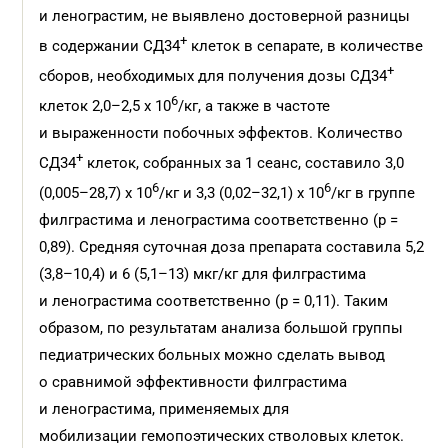
и ленограстим, не выявлено достоверной разницы
+
в содержании СД34
клеток в сепарате, в количестве
+
сборов, необходимых для получения дозы СД34
6
клеток 2,0–2,5 х 10
/кг, а также в частоте
и выраженности побочных эффектов. Количество
+
СД34
клеток, собранных за 1 сеанс, составило 3,0
6
6
(0,005–28,7) х 10
/кг и 3,3 (0,02–32,1) х 10
/кг в группе
филграстима и ленограстима соответственно (р =
0,89). Средняя суточная доза препарата составила 5,2
(3,8–10,4) и 6 (5,1–13) мкг/кг для филграстима
и ленограстима соответственно (р = 0,11). Таким
образом, по результатам анализа большой группы
педиатрических больных можно сделать вывод
о сравнимой эффективности филграстима
и ленограстима, применяемых для
мобилизации гемопоэтических стволовых клеток.