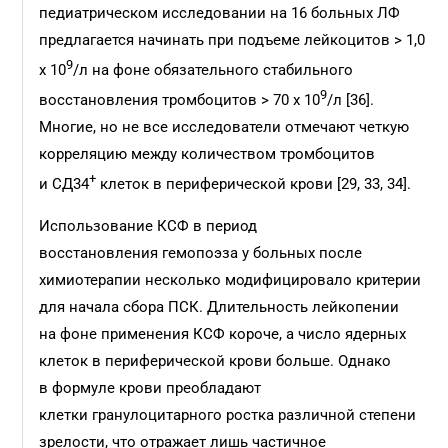
педиатрическом исследовании на 16 больных ЛФ
предлагается начинать при подъеме лейкоцитов > 1,0
9
х 10
/л на фоне обязательного стабильного
9
восстановления тромбоцитов > 70 х 10
/л [36].
Многие, но не все исследователи отмечают четкую
корреляцию между количеством тромбоцитов
+
и СД34
клеток в периферической крови [29, 33, 34].
Использование КСФ в период
восстановления гемопоэза у больных после
химиотерапии несколько модифицировало критерии
для начала сбора ПСК. Длительность лейкопении
на фоне применения КСФ короче, а число ядерных
клеток в периферической крови больше. Однако
в формуле крови преобладают
клетки гранулоцитарного ростка различной степени
зрелости, что отражает лишь частичное