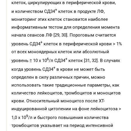
клеток, циркулирующих в периферической крови,
+
и количеством СД34
клеток в продукте ЛФ,
мониторинг этих клеток становится наиболее
информативным тестом для определения момента
начала сеансов ЛФ [29, 30]. Пороговым считается
+
уровень СД34
клеток в периферической крови > 1%
от всех моноядерных клеток или абсолютный
6
+
уровень ≥ 10 х 10
/л СД34
клеток [31, 32]. В случаях
+
когда уровень СД34
в крови не может быть
определен в силу различных причин, можно
использовать такие традиционные параметры, как
количество лейкоцитов, тромбоцитов и моноцитов
крови. Относительный моноцитоз после ХТ-
индуцированной цитопении на фоне лейкоцитоза >
9
1,0 х 10
/л и быстрого повышения количества
тромбоцитов указывает на период интенсивной