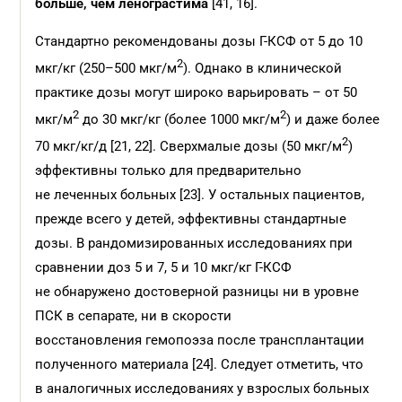
больше, чем ленограстима
[41, 16].
Стандартно рекомендованы дозы Г-КСФ от 5 до 10
2
мкг/кг (250–500 мкг/м
). Однако в клинической
практике дозы могут широко варьировать – от 50
2
2
мкг/м
до 30 мкг/кг (более 1000 мкг/м
) и даже более
2
70 мкг/кг/д [21, 22]. Сверхмалые дозы (50 мкг/м
)
эффективны только для предварительно
не леченных больных [23]. У остальных пациентов,
прежде всего у детей, эффективны стандартные
дозы. В рандомизированных исследованиях при
сравнении доз 5 и 7, 5 и 10 мкг/кг Г-КСФ
не обнаружено достоверной разницы ни в уровне
ПСК в сепарате, ни в скорости
восстановления гемопоэза после трансплантации
полученного материала [24]. Следует отметить, что
в аналогичных исследованиях у взрослых больных