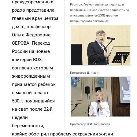
преждевременных
Рисунок. Гормональная функция до и
родов представила
после лечения (количество пациенток со
сниженным (менее 25П) уровнем
главный врач центра
плацентарного лактогена)
д.м.н., профессор
Ольга Федоровна
СЕРОВА. Переход
России на новые
критерии ВОЗ,
согласно которым
Профессор Д. Фарин
живорожденным
признается ребенок
с массой тела от
500 г, появившийся
на свет после 22-й
недели
Профессор Н.И. Тапильская
беременности,
крайне обострил проблему сохранения жизни