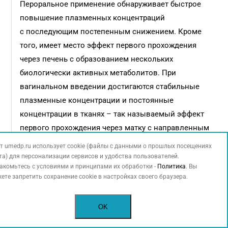
Пероральное применение обнаруживает быстрое
повышение плазменных концентраций
с последующим постепенным снижением. Кроме
того, имеет место эффект первого прохождения
через печень с образованием нескольких
биологически активных метаболитов. При
вагинальном введении достигаются стабильные
плазменные концентрации и постоянные
концентрации в тканях – так называемый эффект
первого прохождения через матку с направленным
воздействием на эндометрий, кроме того,
т umedp.ru использует cookie (файлы с данными о прошлых посещениях
минимален риск возникновения системных
та) для персонализации сервисов и удобства пользователей.
акомьтесь с условиями и принципами их обработки -
Политика
. Вы
эффектов. Фармакокинетические данные
ете запретить сохранение cookie в настройках своего браузера.
вагинального введения прогестерона
демонстрируют, что вагинальный прогестерон
OK
снижает индуцируемые окситоцином сокращения
миометрия.