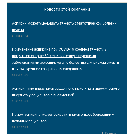
НОВОСТИ
ЭТОЙ КОМПАНИИ
Аспирин может уменьшать тяжесть стеатотической болезни
печени
25.03.2024
Применение аспирина при COVID-19 средней тяжести у
пациентов старше 60 лет или с сопутствующими
заболеваниями ассоциируется с более низким риском смерти
и ТЭЛА: крупное когортное исследование
01.04.2022
Аспирин уменьшал риск сердечного приступа и ишемического
инсульта у пациентов с пневмонией
23.07.2021
Прием аспирина может сократить риск онкозаболеваний у
пожилых пациентов
09.12.2019
Больше