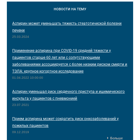
НОВОСТИ
НА ТЕМУ
Аспирин может уменьшать тяжесть стеатотической болезни
печени
25.03.2024
Применение аспирина при COVID-19 средней тяжести у
пациентов старше 60 лет или с сопутствующими
заболеваниями ассоциируется с более низким риском смерти и
ТЭЛА: крупное когортное исследование
01.04.2022 10:00:00
Аспирин уменьшал риск сердечного приступа и ишемического
инсульта у пациентов с пневмонией
23.07.2021
Прием аспирина может сократить риск онкозаболеваний у
пожилых пациентов
09.12.2019
Больше