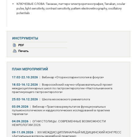
КЛЮЧЕВЫЕ СЛОВА: Танакан, паттерн-электроретинография, Tanakan, ocular
pulse, light sensitivity, contrast sensitivity, pattern electroretinography, oscillatory
potentials
ИНСТРУМЕНТЫ
PDF
Печать
ПЛАН МЕРОПРИЯТИЙ
17.02-22.10.2026
|
Вебинар «Оториноларингология в фокусе»
18.02-16.12.2026
|
Всероссийский научно-образовательный проект
междисциплинарных школ по гастроэнтерологии «Настольная книга
практикующего гастроэнтеролога»
25.02-16.12.2026
|
Школа московского ревматолога
03.09.2026
|
Вебинар «Трактовка результатов функциональных
пульмонологических и кардиологических исследований в практике
терапевта»
04.09.2026
|
ОГНИ СТОЛИЦЫ. СОВРЕМЕННЫЕ ВОЗМОЖНОСТИ
НЕФРОЛОГИИ 2026
09-11.09.2026
|
ХIII МЕЖДИСЦИПЛИНАРНЫЙ МЕДИЦИНСКИЙ КОНГРЕСС
«Актуальные вопросы врачебной практики»