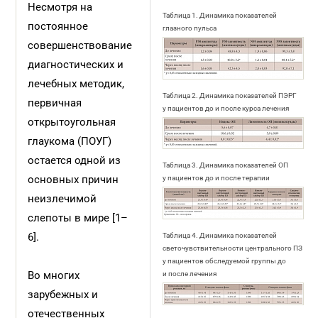
Несмотря на
Таблица 1. Динамика показателей
постоянное
глазного пульса
совершенствование
диагностических и
лечебных методик,
Таблица 2. Динамика показателей ПЭРГ
первичная
у пациентов до и после курса лечения
открытоугольная
глаукома (ПОУГ)
остается одной из
Таблица 3. Динамика показателей ОП
основных причин
у пациентов до и после терапии
неизлечимой
слепоты в мире [1–
6].
Таблица 4. Динамика показателей
светочувствительности центрального ПЗ
у пациентов обследуемой группы до
Во многих
и после лечения
зарубежных и
отечественных