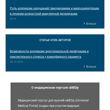
Роль коррекции нарушений гемодинамики и микроциркуляции
в лечении возрастной макулярной дегенерации
2014
Больше
СТАТЬИ
ЭТИХ АВТОРОВ
Возможности коррекции эндотелиальной дисфункции и
окислительного стресса у коморбидного пациента
28.12.2016
Больше
О медицинском портале uMEDp
Медицинский портал для врачей uMEDp (Universal
Medical Portal) создан при участии ведущих