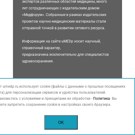
экспертов различных областей медицины, много
лет сотрудничающих с издательским домом
«Медфорум». Собранные в рамках издательских
проектов научно-медицинские материалы стали
отправной точкой в развитии сетевого ресурса.
Информация на сайте uMEDp носит научный,
справочный характер,
предназначена исключительно для специалистов
здравоохранения.
uMEDp - медицинский портал для врачей,
т umedp.ru использует cookie (файлы с данными о прошлых посещениях
объединяющий информацию о современных
та) для персонализации сервисов и удобства пользователей.
решениях для практики. Статьи экспертов по
акомьтесь с условиями и принципами их обработки -
Политика
. Вы
основным специальностям, обзоры, результаты
ете запретить сохранение cookie в настройках своего браузера.
исследований, клинические разборы, интервью с
ведущими специалистами, международные и
OK
российские новости, видеоматериалы (в прямой
трансляции или записи) составляют основное