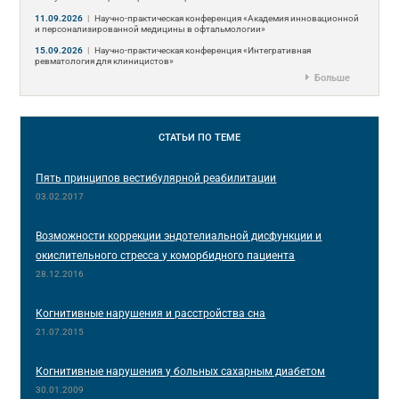
11.09.2026
|
Научно-практическая конференция «Академия инновационной
и персонализированной медицины в офтальмологии»
15.09.2026
|
Научно-практическая конференция «Интегративная
ревматология для клиницистов»
Больше
СТАТЬИ
ПО ТЕМЕ
Пять принципов вестибулярной реабилитации
03.02.2017
Возможности коррекции эндотелиальной дисфункции и
окислительного стресса у коморбидного пациента
28.12.2016
Когнитивные нарушения и расстройства сна
21.07.2015
Когнитивные нарушения у больных сахарным диабетом
30.01.2009