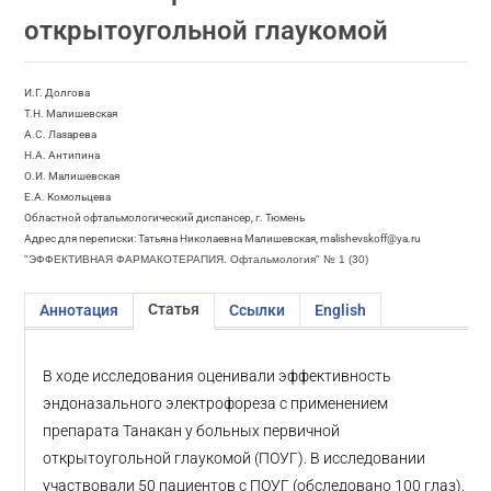
открытоугольной глаукомой
И.Г. Долгова
Т.Н. Малишевская
А.С. Лазарева
Н.А. Антипина
О.И. Малишевская
Е.А. Комольцева
Областной офтальмологический диспансер, г. Тюмень
Адрес для переписки: Татьяна Николаевна Малишевская, malishevskoff@ya.ru
"ЭФФЕКТИВНАЯ ФАРМАКОТЕРАПИЯ. Офтальмология" № 1 (30)
Статья
Аннотация
Ссылки
English
В ходе исследования оценивали эффективность
эндоназального электрофореза с применением
препарата Танакан у больных первичной
открытоугольной глаукомой (ПОУГ). В исследовании
участвовали 50 пациентов с ПОУГ (обследовано 100 глаз).