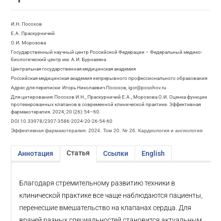
И.Н. Посохов
Е.А. Праскурничий
О.И. Морозова
Государственный научный центр Российской Федерации – Федеральный медико-
биологический центр им. А.И. Бурназяна
Центральная государственная медицинская академия
Российская медицинская академия непрерывного профессионального образования
Адрес для переписки: Игорь Николаевич Посохов, igor@posohov.ru
Для цитирования: Посохов И.Н., Праскурничий Е.А., Морозова О.И. Оценка функции
протезированных клапанов в современной клинической практике. Эффективная
фармакотерапия. 2024; 20 (26): 54–60.
DOI 10.33978/2307-3586-2024-20-26-54-60
Эффективная фармакотерапия. 2024. Том 20. № 26. Кардиология и ангиология
Статья
Аннотация
Ссылки
English
Благодаря стремительному развитию техники в
клинической практике все чаще наблюдаются пациенты,
перенесшие вмешательство на клапанах сердца. Для
врачей разных специальностей становится актуальным