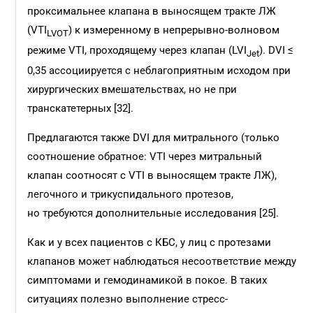
проксимальнее клапана в выносящем тракте ЛЖ
(VTI
) к измеренному в непрерывно-волновом
LVOT
режиме VTI, проходящему через клапан (LVI
). DVI ≤
Jet
0,35 ассоциируется с неблагоприятным исходом при
хирургических вмешательствах, но не при
транскатетерных [32].
Предлагаются также DVI для митрального (только
соотношение обратное: VTI через митральный
клапан соотносят с VTI в выносящем тракте ЛЖ),
легочного и трикуспидального протезов,
но требуются дополнительные исследования [25].
Как и у всех пациентов с КБС, у лиц с протезами
клапанов может наблюдаться несоответствие между
симптомами и гемодинамикой в покое. В таких
ситуациях полезно выполнение стресс-