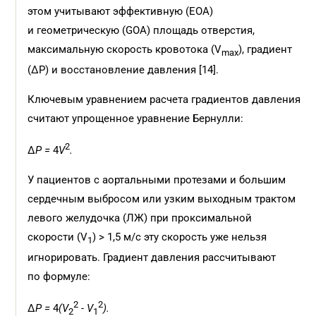
этом учитывают эффективную (EOA)
и геометрическую (GOA) площадь отверстия,
максимальную скорость кровотока (V
), градиент
max
(ΔP) и восстановление давления [14].
Ключевым уравнением расчета градиентов давления
считают упрощенное уравнение Бернулли:
2
∆
P =
4
V
.
У пациентов с аортальными протезами и большим
сердечным выбросом или узким выходным трактом
левого желудочка (ЛЖ) при проксимальной
скорости (V
) > 1,5 м/с эту скорость уже нельзя
1
игнорировать. Градиент давления рассчитывают
по формуле:
2
2
∆
P =
4
(V
- V
).
2
1