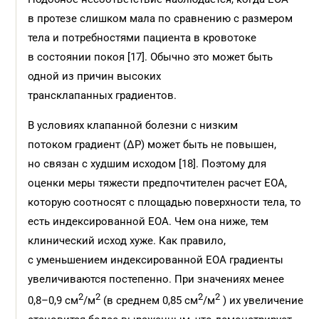
в протезе слишком мала по сравнению с размером
тела и потребностями пациента в кровотоке
в состоянии покоя [17]. Обычно это может быть
одной из причин высоких
трансклапанных градиентов.
В условиях клапанной болезни с низким
потоком градиент (ΔP) может быть не повышен,
но связан с худшим исходом [18]. Поэтому для
оценки меры тяжести предпочтителен расчет ЕОА,
которую соотносят с площадью поверхности тела, то
есть индексированной EOA. Чем она ниже, тем
клинический исход хуже. Как правило,
с уменьшением индексированной ЕОА градиенты
увеличиваются постепенно. При значениях менее
2
2
2
2
0,8–0,9 см
/м
(в среднем 0,85 см
/м
) их увеличение