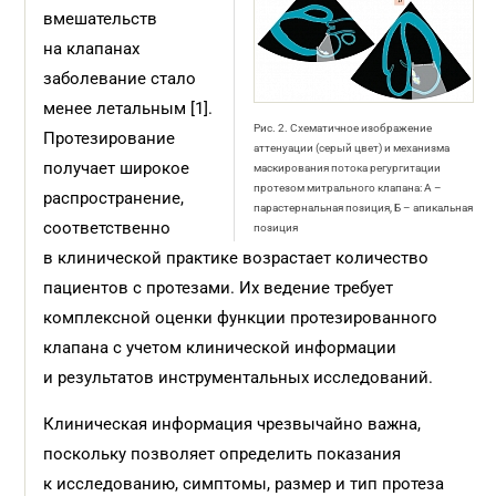
вмешательств
на клапанах
заболевание стало
менее летальным [1].
Рис. 2. Схематичное изображение
Протезирование
аттенуации (серый цвет) и механизма
получает широкое
маскирования потока регургитации
протезом митрального клапана: А –
распространение,
парастернальная позиция, Б – апикальная
соответственно
позиция
в клинической практике возрастает количество
пациентов с протезами. Их ведение требует
комплексной оценки функции протезированного
клапана с учетом клинической информации
и результатов инструментальных исследований.
Клиническая информация чрезвычайно важна,
поскольку позволяет определить показания
к исследованию, симптомы, размер и тип протеза