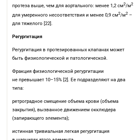
2
2
протеза выше, чем для аортального: менее 1,2 см
/м
2
2
для умеренного несоответствия и менее 0,9 см
/м
–
для тяжелого [22].
Регургитация
Регургитация в протезированных клапанах может
быть физиологической и патологической.
Фракция физиологической регургитации
не превышает 10–15% [2]. Ее подразделяют на два
типа:
ретроградное смещение объема крови (объема
закрытия), вызванное движением окклюдера
(запирающего элемента);
истинная тривиальная легкая регургитация
в шарнирах этого элемента.