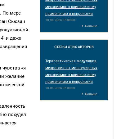
ым
механизмов к клиническому
. По мере
применению в неврологии
10.04.2026 05:00:00
исан Сьюзан
Больше
продуктивной
4] и даже
возвращения
СТАТЬИ
ЭТИХ АВТОРОВ
Терапевтическая модуляция
 чувства «я
микроглии: от молекулярных
механизмов к клиническому
зли желание
применению в неврологии
ихотической
10.04.2026 05:00:00
Больше
давленность
етно похудел
инается