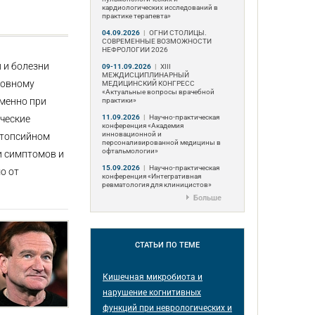
кардиологических исследований в
практике терапевта»
04.09.2026
|
ОГНИ СТОЛИЦЫ.
СОВРЕМЕННЫЕ ВОЗМОЖНОСТИ
НЕФРОЛОГИИ 2026
 и болезни
09-11.09.2026
|
ХIII
МЕЖДИСЦИПЛИНАРНЫЙ
новному
МЕДИЦИНСКИЙ КОНГРЕСС
«Актуальные вопросы врачебной
еменно при
практики»
11.09.2026
|
Научно-практическая
ческие
конференция «Академия
инновационной и
утопсийном
персонализированной медицины в
офтальмологии»
и симптомов и
15.09.2026
|
Научно-практическая
о от
конференция «Интегративная
ревматология для клиницистов»
Больше
СТАТЬИ
ПО ТЕМЕ
Кишечная микробиота и
нарушение когнитивных
функций при неврологических и