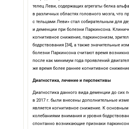
телец Леви, содержащих агрегаты белка аль
в различных областях головного мозга, что п
с тельцами Леви» стал собирательным для д
и деменции при болезни Паркинсона. Клинич
когнитивное снижение, паркинсонизм, зрител
бодрствования [34], а также значительные и
болезни Паркинсона считают время возникн
после как минимум года проявлений двигате
же время более раннее когнитивное снижение
Диагностика, лечение и
перспективы
Диагностика данного вида деменции до сих п
в 2017 г. были внесены дополнительные измен
является когнитивное снижение. К основным
колебаниями внимания и уровня бодрствован
спонтанно возникающие признаки паркинсони