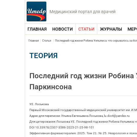
Медицинский портал для врачей
ГЛАВНАЯ
НОВОСТИ
СТАТЬИ
ЖУРНАЛЫ
МЕР
Главная
Статьи
Последний год жизни Робина Уильямса: что скрывалось за б
ТЕОРИЯ
Последний год жизни Робина 
Паркинсона
У.Е. Лоськова
Первый Московский государственный медицинский университет им. И.М
Адрес для переписки: Ульяна Евгеньевна Лоськова, lu.doct@yandex.ru
Для цитирования: Лоськова У.Е. Последний год жизни Робина Уильямса: ч
DOI 10.33978/2307-3586-2025-21-25-98-101
Эффективная фармакотерапия. 2025. Том 21. № 25. Неврология и псих