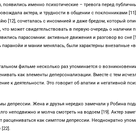
н, появились именно психотические – тревога перед публичн
овождала актера, и трудности в общении с поклонниками [11]
йю [12], сочеталась с инсомнией и даже бредом, который оп
], что может свидетельствовать в первую очередь о наличии 
явились парасомнии: активные движения и разговор во сне [1
ть паранойи и мании менялась, были характерны внезапные «
тальном фильме несколько раз упоминается о возникновении
асценивать как элементы деперсонализации. Вместе с тем исче
ление к деятельности. Это говорит об апатии и негативной пс
ы депрессии. Жена и друзья нередко замечали у Робина по
олго неподвижно и молча смотреть на водоем [19]. Актер зам
жет расцениваться как симптом депрессии. Неоднократно упом
[22].