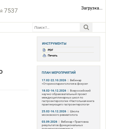
Загрузка...
7537
ей
ИНСТРУМЕНТЫ
PDF
Печать
ю
ПЛАН МЕРОПРИЯТИЙ
17.02-22.10.2026
|
Вебинар
«Оториноларингология в фокусе»
18.02-16.12.2026
|
Всероссийский
научно-образовательный проект
междисциплинарных школ по
гастроэнтерологии «Настольная книга
практикующего гастроэнтеролога»
25.02-16.12.2026
|
Школа
московского ревматолога
03.09.2026
|
Вебинар «Трактовка
результатов функциональных
пульмонологических и