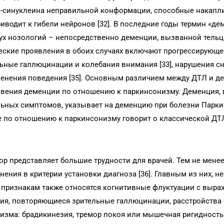
фа-синуклеина неправильной конформации, способные накапл
риводит к гибели нейронов [32]. В последние годы термин «де
вух нозологий – непосредственно деменции, вызванной тельц
еские проявления в обоих случаях включают прогрессирующе
ьные галлюцинации и колебания внимания [33], нарушения сн
зменения поведения [35]. Основным различием между ДТЛ и д
овения деменции по отношению к паркинсонизму. Деменция,
льных симптомов, указывает на деменцию при болезни Паркин
 по отношению к паркинсонизму говорит о классической ДТЛ 
ор представляет большие трудности для врачей. Тем не мене
ения в критерии установки диагноза [36]. Главным из них, н
 признакам также относятся когнитивные флуктуации с выр
ия, повторяющиеся зрительные галлюцинации, расстройства 
зма: брадикинезия, тремор покоя или мышечная ригидность