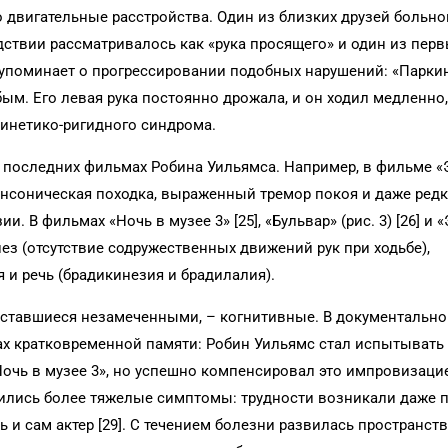
двигательные расстройства. Один из близких друзей больно
едствии рассматривалось как «рука просящего» и один из пер
е упоминает о прогрессировании подобных нарушений: «Парки
абым. Его левая рука постоянно дрожала, и он ходил медленно
акинетико-ригидного синдрома.
 последних фильмах Робина Уильямса. Например, в фильме «
кинсоническая походка, выраженный тремор покоя и даже редк
 В фильмах «Ночь в музее 3» [25], «Бульвар» (рис. 3) [26] и «
ез (отсутствие содружественных движений рук при ходьбе),
 и речь (брадикинезия и брадилалия).
 оставшиеся незамеченными, – когнитивные. В документальн
ах кратковременной памяти: Робин Уильямс стал испытывать
очь в музее 3», но успешно компенсировал это импровизацией
ились более тяжелые симптомы: трудности возникали даже 
ь и сам актер [29]. С течением болезни развилась пространст