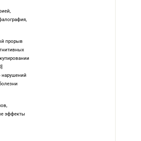
фией,
фалография,
ый прорыв
огнитивных
 купировании
0]
ю нарушений
болезни
ов,
ые эффекты