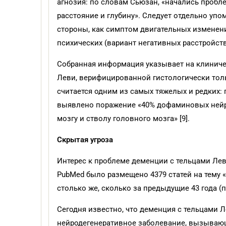
агнозия: по словам Сьюзан, «начались проб
расстояние и глубину». Следует отдельно упо
стороны, как симптом двигательных изменени
психических (вариант негативных расстройств
Собранная информация указывает на клиниче
Леви, верифицированной гистологически толь
считается одним из самых тяжелых и редких
выявлено поражение «40% дофаминовых нейро
мозгу и стволу головного мозга» [9].
Скрытая угроза
Интерес к проблеме деменции с тельцами Леви 
PubMed было размещено 4379 статей на тему «L
столько же, сколько за предыдущие 43 года (по
Сегодня известно, что деменция с тельцами 
нейродегенеративное заболевание, вызывающ