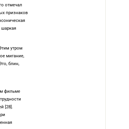
го отмечал
вых признаков
нсоническая
, шаркая
Этим утром
ое мигание,
Это, блин,
ом фильме
 трудности
 [28].
при
венная