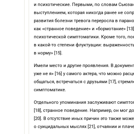
и психотические. Первыми, по словам Сьюза
выступлением, которая никогда ранее не сопр
развития болезни тревога переросла в парано
как «странное поведение» и «бормотание» [13
психотической симптоматики. Кроме того, по
в какой-то степени флуктуации: выраженнос
в норму» [15].
Имели место и другие проявления. В докумен
уже не я» [16] у самого актера, что можно р
общаться, встречаться с друзьями [17], стрем
симптоматике.
Отдельного упоминания заслуживают симптом
[18], странное поведение. Например, он мог д
[20]. В отсутствие иных причин это также мо
о суицидальных мыслях [21], отчаянии и плаче 