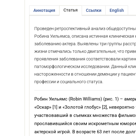
Статья
Аннотация
Ссылки
English
Проведен ретроспективный анализ общедоступных
Робина Уильямса, описана истинная клиническая 
заболеванию актера. Выявлены три группы расстр
жизни отмечались только двигательные, что прив
проявления заболевания соответствовали картине
патоморфологическом исследовании. Данный клин
настороженности в отношении деменции у пациен
профессии и социального статуса.
Робин Уильямс (Robin Williams) (рис. 1) – аме
«Оскар» [1] и «Золотой глобус» [2], невероят
участвовавший в съемках множества фильмов,
прославившийся своим искрометным юмором,
актерской игрой. В возрасте 63 лет после до