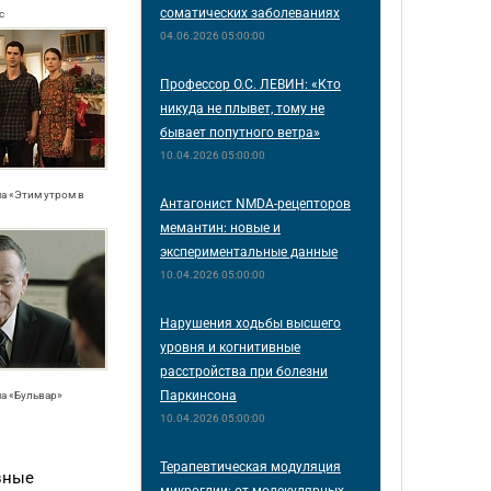
соматических заболеваниях
с
04.06.2026 05:00:00
Профессор О.С. ЛЕВИН: «Кто
никуда не плывет, тому не
бывает попутного ветра»
10.04.2026 05:00:00
ма «Этим утром в
Антагонист NMDA-рецепторов
мемантин: новые и
экспериментальные данные
10.04.2026 05:00:00
Нарушения ходьбы высшего
уровня и когнитивные
расстройства при болезни
Паркинсона
ма «Бульвар»
10.04.2026 05:00:00
Терапевтическая модуляция
вные
микроглии: от молекулярных