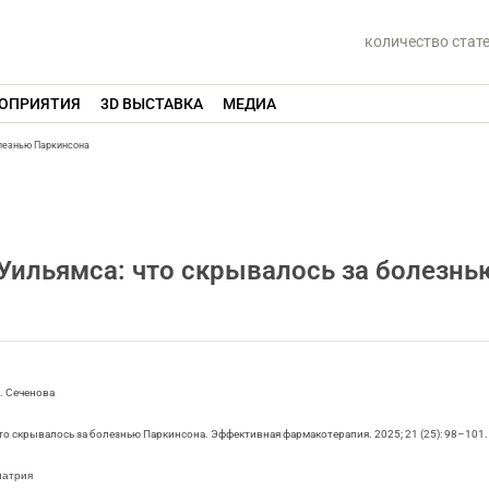
количество стат
ОПРИЯТИЯ
3D ВЫСТАВКА
МЕДИА
олезнью Паркинсона
Уильямса: что скрывалось за болезнь
. Сеченова
то скрывалось за болезнью Паркинсона. Эффективная фармакотерапия. 2025; 21 (25): 98–101.
иатрия