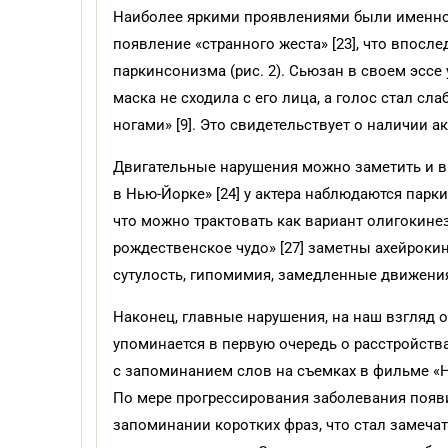
Наиболее яркими проявлениями были именно 
появление «странного жеста» [23], что впосл
паркинсонизма (рис. 2). Сьюзан в своем эсс
маска не сходила с его лица, а голос стал сл
ногами» [9]. Это свидетельствует о наличии 
Двигательные нарушения можно заметить и в
в Нью-Йорке» [24] у актера наблюдаются пар
что можно трактовать как вариант олигокинезии.
рождественское чудо» [27] заметны ахейрокин
сутулость, гипомимия, замедленные движения
Наконец, главные нарушения, на наш взгляд
упоминается в первую очередь о расстройств
с запоминанием слов на съемках в фильме «Н
По мере прогрессирования заболевания появ
запоминании коротких фраз, что стал замечат