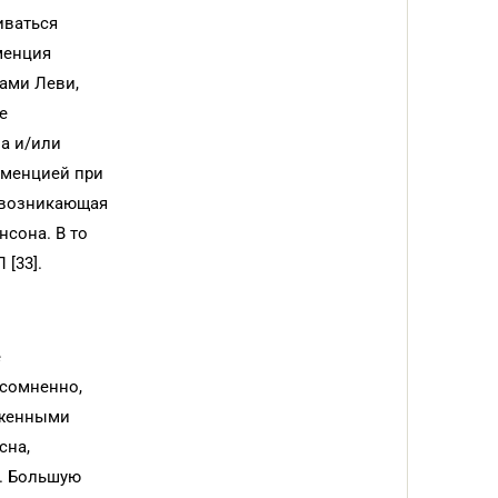
иваться
менция
ами Леви,
е
а и/или
еменцией при
 возникающая
сона. В то
[33].
е
есомненно,
аженными
сна,
. Большую