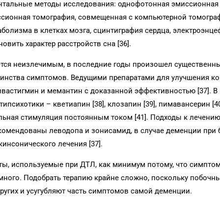
ентальные методы исследования: однофотонная эмиссионная
сионная томография, совмещенная с компьютерной томогра
олизма в клетках мозга, сцинтиграфия сердца, электроэнце
вить характер расстройств сна [36].
ается неизлечимым, в последние годы произошел существенн
шинства симптомов. Ведущими препаратами для улучшения к
ивастигмин и мемантин с доказанной эффективностью [37]. В
сихотики – кветиапин [38], клозапин [39], пимавансерин [4
ьная стимуляция постоянным током [41]. Подходы к лечени
комендованы леводопа и зонисамид, в случае деменции при 
инсонического лечения [37].
ты, используемые при ДТЛ, как минимум потому, что симптом
много. Подобрать терапию крайне сложно, поскольку побочн
ругих и усугубляют часть симптомов самой деменции.