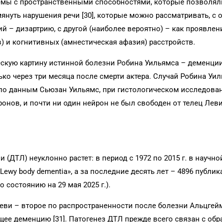
лемы с пространственными способностями, которые позволял
мянуть нарушения речи [30], которые можно рассматривать, с 
й – дизартрию, с другой (наиболее вероятно) – как проявлен
) и когнитивных (амнестическая афазия) расстройств.
скую картину истинной болезни Робина Уильямса – деменции
ко через три месяца после смерти актера. Случай Робина Уи
: по данным Сьюзан Уильямс, при гистологическом исследова
нов, и почти ни один нейрон не был свободен от телец Леви
(ДТЛ) неуклонно растет: в период с 1972 по 2015 г. в научно
ewy body dementia», а за последние десять лет – 4896 публик
 состоянию на 29 мая 2025 г.).
Леви – второе по распространенности после болезни Альцгей
ее деменцию [31]. Патогенез ДТЛ прежде всего связан с об