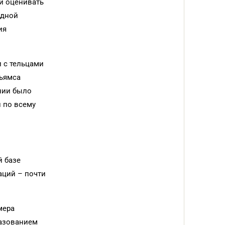
и оценивать
одной
ия
 с тельцами
льямса
нии было
 по всему
й базе
аций – почти
мера
разованием