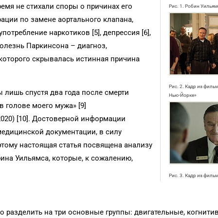
емя не стихали споры о причинах его
Рис. 1. Робин Уильям
рации по замене аортального клапана,
употребление наркотиков [5], депрессия [6],
болезнь Паркинсона – диагноз,
которого скрывалась истинная причина
Рис. 2. Кадр из филь
ы лишь спустя два года после смерти
Нью-Йорке»
в голове моего мужа» [9]
020) [10]. Достоверной информации
 медицинской документации, в силу
этому настоящая статья посвящена анализу
ина Уильямса, которые, к сожалению,
Рис. 3. Кадр из филь
о разделить на три основные группы: двигательные, когнити