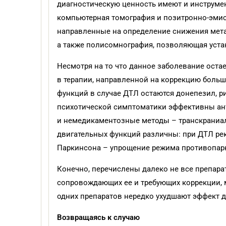
диагностическую ценность имеют и инструм
компьютерная томография и позитронно-эмис
направленные на определение снижения метаб
а также полисомнография, позволяющая устано
Несмотря на то что данное заболевание ост
в терапии, направленной на коррекцию боль
функций в случае ДТЛ остаются донепезил, р
психотической симптоматики эффективны антип
и немедикаментозные методы – транскраниал
двигательных функций различны: при ДТЛ ре
Паркинсона – упрощение режима противопарк
Конечно, перечислены далеко не все препара
сопровождающих ее и требующих коррекции, 
одних препаратов нередко ухудшают эффект д
Возвращаясь к
случаю