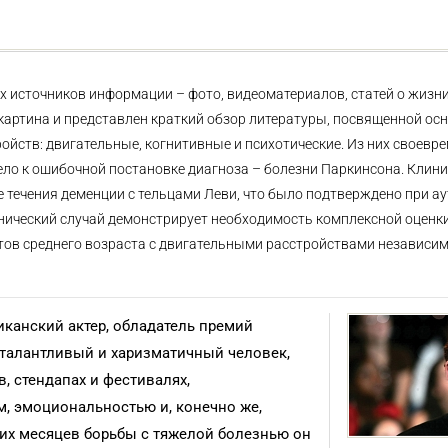
 источников информации – фото, видеоматериалов, статей о жизни
картина и представлен краткий обзор литературы, посвященной ос
ойств: двигательные, когнитивные и психотические. Из них своевр
ело к ошибочной постановке диагноза – болезни Паркинсона. Клини
 течения деменции с тельцами Леви, что было подтверждено при а
ический случай демонстрирует необходимость комплексной оценк
тов среднего возраста с двигательными расстройствами независим
риканский актер, обладатель премий
но талантливый и харизматичный человек,
 стендапах и фестивалях,
 эмоциональностью и, конечно же,
лгих месяцев борьбы с тяжелой болезнью он