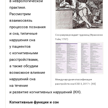
в неврологической
практике.
Рассмотрим
взаимосвязь
процессов познания
и сна, типичные
Сон разума рождает чудовищ (Франсиско
нарушения сна
Гойя, 1797)
у пациентов
с когнитивными
расстройствами,
а также обсудим
возможное влияние
нарушений сна
Международная классификация
расстройств сна ICSD 3, 2017 г. [43]
на течение
и развитие когнитивных нарушений (КН).
Когнитивные функции и
сон