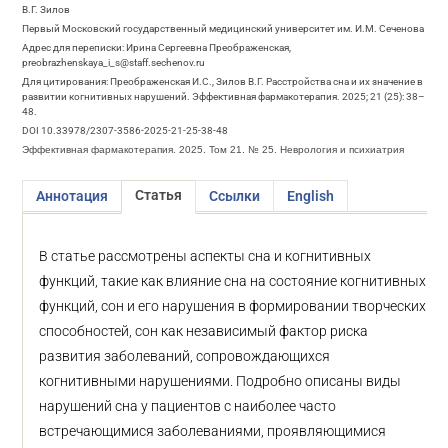
В.Г. Зилов
Первый Московский государственный медицинский университет им. И.М. Сеченова
Адрес для переписки: Ирина Сергеевна Преображенская,
preobrazhenskaya_i_s@staff.sechenov.ru
Для цитирования: Преображенская И.С., Зилов В.Г. Расстройства сна и их значение в
развитии когнитивных нарушений. Эффективная фармакотерапия. 2025; 21 (25): 38–
48.
DOI 10.33978/2307-3586-2025-21-25-38-48
Эффективная фармакотерапия. 2025. Том 21. № 25. Неврология и психиатрия
Статья
Аннотация
Ссылки
English
В статье рассмотрены аспекты сна и когнитивных
функций, такие как влияние сна на состояние когнитивных
функций, сон и его нарушения в формировании творческих
способностей, сон как независимый фактор риска
развития заболеваний, сопровождающихся
когнитивными нарушениями. Подробно описаны виды
нарушений сна у пациентов с наиболее часто
встречающимися заболеваниями, проявляющимися