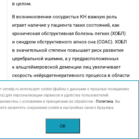
в целом.
В возникновении сосудистых КН важную роль
играет наличие у пациента таких состояний, как
хроническая обструктивная болезнь легких (ХОБЛ)
и синдром обструктивного апноэ сна (СОАС). ХОБЛ
в значительной степени повышает риск развития
церебральной ишемии, а у предрасположенных
к альцгеймеровской деменции лиц увеличивает
скорость нейродегенеративного процесса в области
гиппокампа и медиобазальной лобной коры [37].
т umedp.ru использует cookie (файлы с данными о прошлых посещениях
та) для персонализации сервисов и удобства пользователей.
СОАС оказывает негативное влияние на развитие
акомьтесь с условиями и принципами их обработки -
Политика
. Вы
и выраженность симптомов артериальной
ете запретить сохранение cookie в настройках своего браузера.
гипертонии и, соответственно, может провоцировать
развитие как сосудистых, так и (опосредованно)
OK
нейродегенеративных КН. При СОАС часто
встречаются клинически значимые метаболические