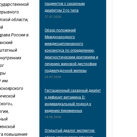
пациентов с сахарным
осударственной
диабетом 2-го типа
рерывного
27.07.2026
ской области,
ий
Обзор положений
рава России в
Международного
анский
междисциплинарного
ештатный
консенсуса по определению,
диагностическим критериям и
внутренних
лечению жировой дистрофии
ог
поджелудочной железы
дры
23.07.2026
т им.
асноярского
Гестационный сахарный диабет
тической
и дефицит витамина D:
кого»,
индивидуальный подход к
ведению беременных
огии,
18.06.2026
нный
менской
Открытый диалог экспертов:
ета повышения