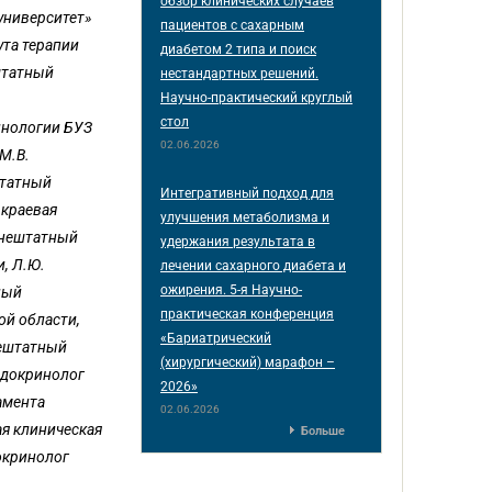
обзор клинических случаев
университет»
пациентов с сахарным
ута терапии
диабетом 2 типа и поиск
штатный
нестандартных решений.
Научно-практический круглый
стол
инологии БУЗ
02.06.2026
М.В.
штатный
Интегративный подход для
 краевая
улучшения метаболизма и
внештатный
удержания результата в
, Л.Ю.
лечении сахарного диабета и
ожирения. 5-я Научно-
ный
практическая конференция
ой области,
«Бариатрический
нештатный
(хирургический) марафон –
ндокринолог
2026»
амента
02.06.2026
ая клиническая
Больше
окринолог