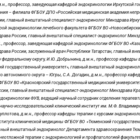
м.н., профессор, заведующая кафедрой эндокринологии Иркутской г
ния – филиала ФГБОУ ДПО «Российская медицинская академия неп
ии, главный внештатный специалист-эндокринолог Минздрава Иркут
едрой эндокринологии лечебного факультета ФГБОУ ВО «Новосибирс­к
драва России, главный внештатный специалист-эндокринолог Минзд
.н., профессор, заведующая кафедрой эндокринологии ФГБОУ ВО «Каз
драва России, заслуженный врач Республики Татарстан, главный вн
федеральному округу, И.Ю. Добрынина, д.м.н., профессор кафедры 
кий государственный университет», главный внештатный эндокринол
автономного округа – Югры, С.А. Догадин, д.м.н., профессор кафе
 ФГБОУ ВО «Красноярский государственный медицинский университе
ссии, главный внештатный специалист-эндокринолог Минздрава Кр
 эндокринологии ФУВ, ведущий научный сотрудник отделения терапев
аучно-исследовательский клинический институт им. М.Ф. Владимирс
уплотова, д.м.н., профессор кафедры терапии с курсами эндокринол
нститута клинической медицины ФГБОУ ВО «Тюменский государстве
авный внештатный эндокринолог Департамента здравоохранения Тю
ры неотложной терапии с эндокринологией и профпатологией факульт