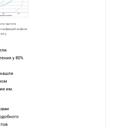
 по частоте
х инфекций на фоне
ГЛТ-2
ели
ления у 80%
 нашли
нном
ии им.
ками
подобного
нтов