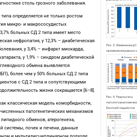
агностике столь грозного заболевания.
типа определяется не только ростом
тия микро- и макрососудистых
3,7% больных СД 2 типа имеет место
еская нефропатия, у 12,3% – диабетическая
Рис. 3. Изменение рС
олевания, у 3,4% – инфаркт миокарда,
применения разных 
 катаракта, у 1,9% – синдром диабетической
 углеводного обмена выявляется
П), более чем у 50% больных СД 2 типа
ациентов с СД 2 типа и сопутствующими
должительность жизни сокращается [6–8].
Рис. 4. Результаты
 как классическая модель коморбидности,
патологоанатомичес
биопсий пациентов
очисленных патогенетических механизмов
 липидного обменов, атерогенеза,
 системы, почек и печени, данные
рном и мультидисциплинарном подходе