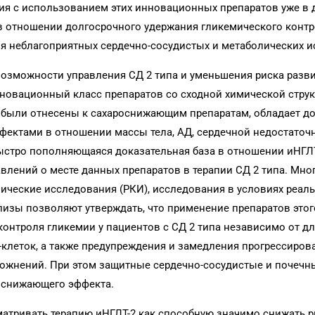
пия с использованием этих инновационных препаратов уже в 
в отношении долгосрочного удержания гликемического контро
я неблагоприятных сердечно-сосудистых и метаболических и
озможности управления СД 2 типа и уменьшения риска разв
нновационный класс препаратов со сходной химической стру
 были отнесены к сахароснижающим препаратам, обладает 
ектами в отношении массы тела, АД, сердечной недостаточн
 быстро пополняющаяся доказательная база в отношении иНГЛ
влений о месте данных препаратов в терапии СД 2 типа. Мн
ческие исследования (РКИ), исследования в условиях реал
лизы позволяют утверждать, что применение препаратов этог
онтроля гликемии у пациентов с СД 2 типа независимо от д
клеток, а также предупреждения и замедления прогрессиров
ложнений. При этом защитные сердечно-сосудистые и почеч
роснижающего эффекта.
атривать терапию иНГЛТ-2 как способную значимо снижать 