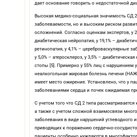
дает основание говорить о недостаточной ди
Высокая медико-социальная значимость СД 2 
заболеваемости, но и высоким риском разви
осложнений. Согласно оценкам экспертов, у 2
диабетическая нейропатия, у 19,1% – диабетич
ретинопатия, у 4,1% – цереброваскулярные заб
у 5,0% – атеросклероз, у 3,5% – диабетическая
стопы [5]. Примерно у 55% лиц с нарушением
неалкогольная жировая болезнь печени (НАЖБ
имеет место ожирение. Установлено, что у п
заболеваниями сердца и почек ожидаемая про
С учетом того что СД 2 типа рассматривается
а также с учетом сложной взаимосвязи мног
заболевания в виде нарушений углеводного и
приводящих к поражению сердечно-сосудистой
пациенты особенно нуждаются в многофакто