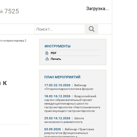
Загрузка...
7525
ей
го котранспортера 2
ИНСТРУМЕНТЫ
PDF
Печать
ПЛАН МЕРОПРИЯТИЙ
 к
17.02-22.10.2026
|
Вебинар
«Оториноларингология в фокусе»
18.02-16.12.2026
|
Всероссийский
научно-образовательный проект
междисциплинарных школ по
гастроэнтерологии «Настольная книга
практикующего гастроэнтеролога»
25.02-16.12.2026
|
Школа
московского ревматолога
03.09.2026
|
Вебинар «Трактовка
результатов функциональных
пульмонологических и