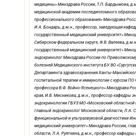
медицины» Минздрава России, Т.П. Бардымова, д.
медицинской академии последипломного образова
профессионального образования» Минздрава Росс
И.А. Бондарь, д.м.н., профессор, заведующая каф
государственный медицинский университет» Минз
Сибирском федеральном округе, Ф.В. Валеева, д.м
государст­венный медицинский университет» Минз
эндокринолог Минздрава России по Приволжскому 
болезней Медицинского института БУ ВО «Сургутс
Департамента здравоохранения Ханты-Мансийского 
госпитальной терапии и иммунологии с курсом ПО
профессора В.Ф. Войно-Ясенецкого» Минздрава Ро
края, И.В. Мисникова, д.м.н., профессор кафедры
эндокринологии ГБУЗ МО «Мос­ковский областной н
главный эндокринолог Московской области, Л.А. С
функциональной и ультразвуковой диагностики И
медицинский университет» Минздрава России, гл
области, Л.А. Руяткина, д.м.н., профессор кафед