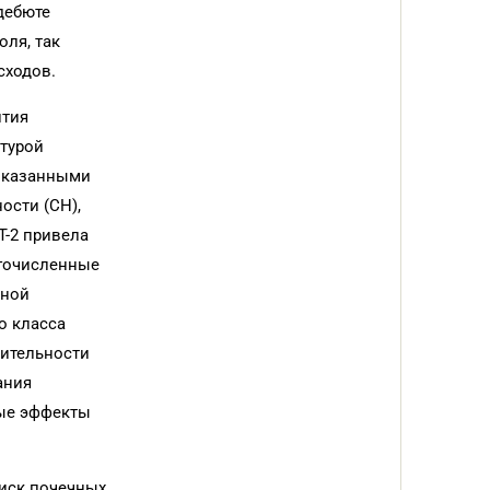
дебюте
ля, так
сходов.
ития
ктурой
доказанными
ости (СН),
Т-2 привела
огочисленные
ьной
о класса
лительности
ания
ные эффекты
риск почечных