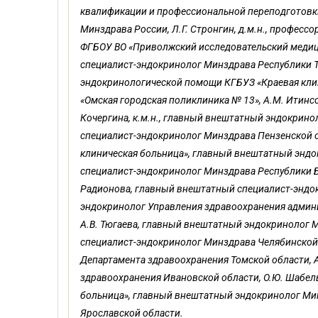
квалификации и профессиональной переподготовки
Минздрава России, Л.Г. Стронгин, д.м.н., професс
ФГБОУ ВО «Приволжский исследовательский медици
специалист-эндокринолог Минздрава Республики Та
эндокринологической помощи КГБУЗ «Краевая клин
«Омская городская поликлиника № 13», А.М. Итинс
Кочергина, к.м.н., главный внештатный эндокрино
специалист-эндокринолог Минздрава Пензенской обл
клиническая больница», главный внештатный эндо
специалист-эндокринолог Минздрава Республики Ба
Радионова, главный внештатный специалист-эндок
эндокринолог Управления здравоохранения админи
А.В. Тюгаева, главный внештатный эндокринолог М
специалист-эндокринолог Минздрава Челябинской о
Департамента здравоохранения Томской области, 
здравоохранения Ивановской области, О.Ю. Шабель
больница», главный внештатный эндокринолог Минз
Ярославской области.