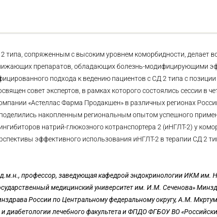
2 типа, сопряженным с высоким уровнем коморбидности, делает вс
нижающих препаратов, обладающих болезнь-модифицирующими э
цированного подхода к ведению пациентов с СД 2 типа с позиции
священ совет экспертов, в рамках которого состоялись сессии в ч
компании «Аcтеллас Фарма Продакшен» в различных регионах Росси
 поделились накопленным региональным опытом успешного приме
нгибиторов натрий-глюкозного котранспортера 2 (иНГЛТ-2) у ком
перспективы эффективного использования иНГЛТ-2 в терапии СД 2 ти
, д.м.н., профессор, заведующая кафедрой эндокринологии ИКМ им. Н
сударственный медицинский университет им. И.М. Сеченова» Минзд
драва России по Центральному федеральному округу, А.М. Мкртумян
и диабетологии лечебного факультета и ФПДО ФГБОУ ВО «Российски