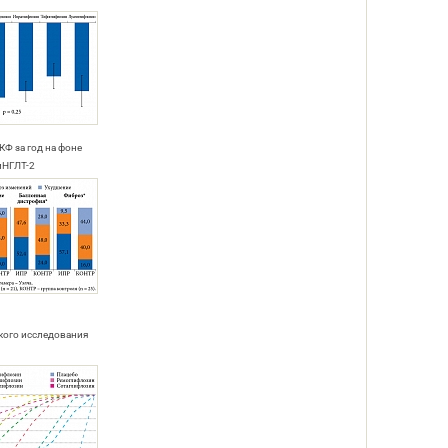
КФ за год на фоне
иНГЛТ-2
кого исследования