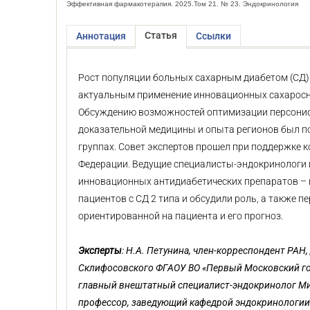
Эффективная фармакотерапия. 2025.Том 21. № 23. Эндокринология
Статья
Аннотация
Ссылки
Рост популяции больных сахарным диабетом (СД) 
актуальным применение инновационных сахарос
Обсуждению возможностей оптимизации персонифи
доказательной медицины и опыта регионов был по
группах. Совет экспертов прошел при поддержке 
Федерации. Ведущие специалисты-эндокринологи
инновационных антидиабетических препаратов – и
пациентов с СД 2 типа и обсудили роль, а также 
ориентированной на пациента и его прогноз.
Эксперты
: Н.А. Петунина, член-корреспондент РАН
Склифосовского ФГАОУ ВО «Первый Московский го
главный внештатный специалист-эндокринолог Минз
профессор, заведующий кафедрой эндокринологии 