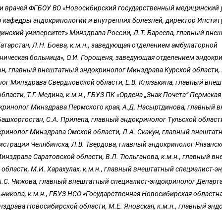
 врачей ФГБОУ ВО «Новосибирский государственный медицинс­кий 
ор кафедры эндокринологии и внутренних болезней, директор Инстит
нский университет» Минздрава России, Л.Т. Бареева, главный вне
тарстан, Л.Н. Боева, к.м.н., заведующая отделением амбулаторной
ическая больница», О.И. Горощеня, заведующая отделением эндокр
он, главный внештатный эндокринолог Минздрава Курской области, 
лог Минздрава Свердловской области, Е.В. Князькина, главный вне
асти, Т.Г. Медина, к.м.н., ГБУЗ ПК «Ордена „Знак Почета“ Пермская
кринолог Минздрава Пермского края, А.Д. Насыртдинова, главный 
шкортостан, С.А. Прилепа, главный эндокринолог Тульской области
ринолог Минздрава Омской области, Л.А. Скакун, главный внештат
страции Челябинска, Л.В. Твердова, главный эндокринолог Рязанск
инздрава Саратовской области, В.Л. Тюльганова, к.м.н., главный в
бласти, М.И. Харахулах, к.м.н., главный внештатный специалист-э
А.С. Чижова, главный внештатный специалист-эндокринолог Департ
никова, к.м.н., ГБУЗ НСО «Государственная Новосибирская областн
драва Новосибирской области, М.Е. Яновская, к.м.н., главный энд