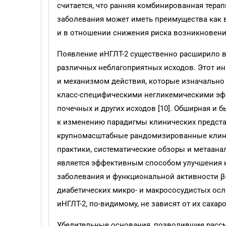
считается, что ранняя комбинированная тера
заболевания может иметь преимущества как 
и в отношении снижения риска возникновени
Появление иНГЛТ-2 существенно расширило в
различных неблагоприятных исходов. Этот и
и механизмом действия, которые изначально
класс-специфическими негликемическими эфф
почечных и других исходов [10]. Обширная и
к изменению парадигмы клинических предста
крупномасштабные рандомизированные клини
практики, систематические обзоры и метаана
является эффективным способом улучшения к
заболевания и функциональной активности β-
диабетических микро- и макрососудистых ос
иНГЛТ-2, по-видимому, не зависят от их саха
Убедительные основания, позволившие рассм