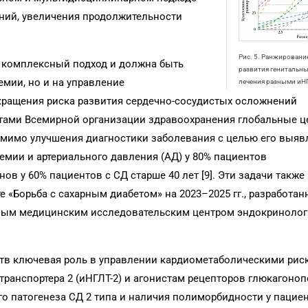
ний, увеличения продолжительности
Рис. 5. Ранжирование
т комплексный подход и должна быть
развития генитальны
емии, но и на управление
лечения разными иН
ращения риска развития сердечно-сосудистых осложнений
тами Всемирной организации здравоохранения глобальные ц
омимо улучшения диагностики заболевания с целью его выяв
емии и артериального давления (АД) у 80% пациентов
в у 60% пациентов с СД старше 40 лет [9]. Эти задачи также
 «Борьба с сахарным диабетом» на 2023–2025 гг., разработа
ым медицинским исследовательским центром эндокринолог
тв ключевая роль в управлении кардиометаболическими рис
транспортера 2 (иНГЛТ-2) и агонистам рецепторов глюкагоно
го патогенеза СД 2 типа и наличия полиморбидности у пацие