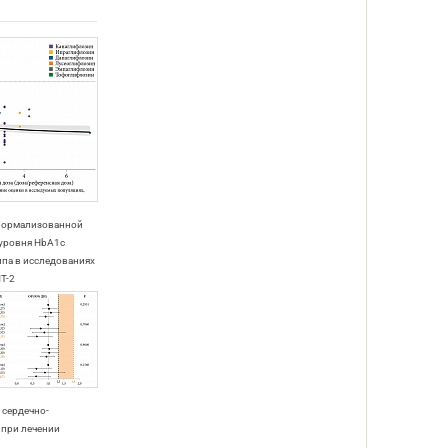
 нормализованной
 уровня HbA1c
ипа в исследованиях
ЛТ-2
я сердечно-
 при лечении