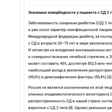
Значимые коморбидности у
пациента с
СД
2 
Заболеваемость сахарным диабетом (СД) 2 ти
и уже носит характер неинфекционной пандем
Международной федерации диабета, за после
с СД в возрасте 20–79 лет в мире увеличилось 
И несмотря на внедрение инновационных ант
и совершенствование лечебной стратегии, к 2
может составить 45%, достигнув 852,5 млн чел
наибольший вклад в увеличение распростран
(49,6%) и демографические факторы (50,4%) [3]
Россия не является исключением из этой тенд
клинико-эпидемиологического мониторинга СД 
распространенность СД в нашей стране состав
взрослые с СД 2 типа [4]. Однако реальные ц