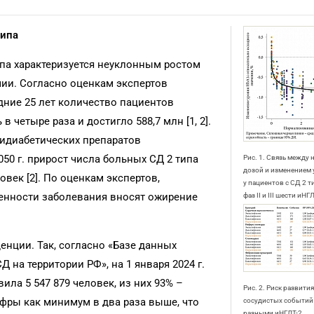
типа
па характеризуется неуклонным ростом
ии. Согласно оценкам экспертов
дние 25 лет количество пациентов
в четыре раза и достигло 588,7 млн [1, 2].
идиабетических препаратов
050 г. прирост числа больных СД 2 типа
Рис. 1. Связь между
дозой и изменением
овек [2]. По оценкам экспертов,
у пациентов с СД 2 т
енности заболевания вносят ожирение
фаз II и III шести иНГ
.
енции. Так, согласно «Базе данных
на территории РФ», на 1 января 2024 г.
ила 5 547 879 человек, из них 93% –
Рис. 2. Риск развити
ифры как минимум в два раза выше, что
сосудистых событий
разными иНГЛТ-2