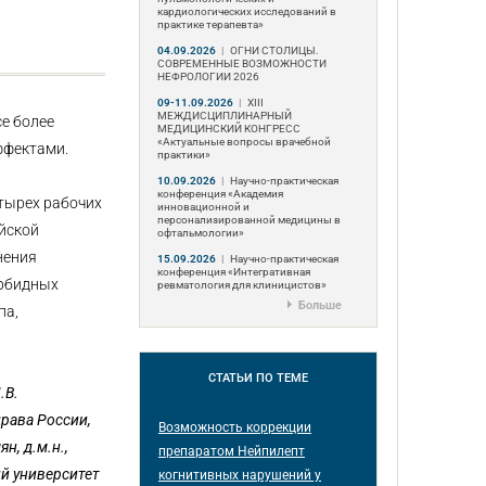
кардиологических исследований в
практике терапевта»
04.09.2026
|
ОГНИ СТОЛИЦЫ.
СОВРЕМЕННЫЕ ВОЗМОЖНОСТИ
НЕФРОЛОГИИ 2026
09-11.09.2026
|
ХIII
МЕЖДИСЦИПЛИНАРНЫЙ
е более
МЕДИЦИНСКИЙ КОНГРЕСС
«Актуальные вопросы врачебной
ффектами.
практики»
10.09.2026
|
Научно-практическая
конференция «Академия
етырех рабочих
инновационной и
персонализированной медицины в
йской
офтальмологии»
нения
15.09.2026
|
Научно-практическая
конференция «Интегративная
орбидных
ревматология для клиницистов»
Больше
па,
СТАТЬИ
ПО ТЕМЕ
.В.
рава России,
Возможность коррекции
, д.м.н.,
препаратом Нейпилепт
й университет
когнитивных нарушений у