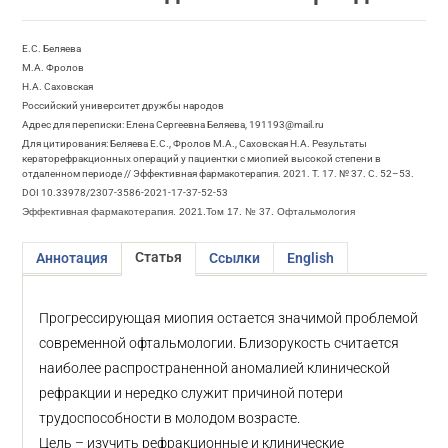
Е.С. Беляева
М.А. Фролов
Н.А. Саховская
Российский университет дружбы народов
Адрес для переписки: Елена Сергеевна Беляева, 191193@mail.ru
Для цитирования: Беляева Е.С., Фролов М.А., Саховская Н.А. Результаты
кераторефракционных операций у пациентки с миопией высокой степени в
отдаленном периоде // Эффективная фармакотерапия. 2021. Т. 17. № 37. С. 52–53.
DOI 10.33978/2307-3586-2021-17-37-52-53
Эффективная фармакотерапия. 2021.Том 17. № 37. Офтальмология
Статья
Аннотация
Ссылки
English
Прогрессирующая миопия остается значимой проблемой
современной офтальмологии. Близорукость считается
наиболее распространенной аномалией клинической
рефракции и нередко служит причиной потери
трудоспособности в молодом возрасте.
Цель – изучить рефракционные и клинические