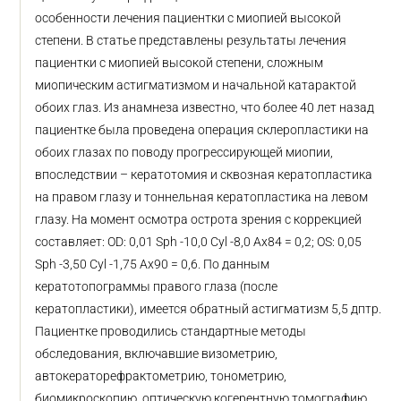
особенности лечения пациентки с миопией высокой
степени. В статье представлены результаты лечения
пациентки с миопией высокой степени, сложным
миопическим астигматизмом и начальной катарактой
обоих глаз. Из анамнеза известно, что более 40 лет назад
пациентке была проведена операция склеропластики на
обоих глазах по поводу прогрессирующей миопии,
впоследствии – кератотомия и сквозная кератопластика
на правом глазу и тоннельная кератопластика на левом
глазу. На момент осмотра острота зрения с коррекцией
составляет: OD: 0,01 Sph -10,0 Сyl -8,0 Ax84 = 0,2; OS: 0,05
Sph -3,50 Cyl -1,75 Ax90 = 0,6. По данным
кератотопограммы правого глаза (после
кератопластики), имеется обратный астигматизм 5,5 дптр.
Пациентке проводились стандартные методы
обследования, включавшие визометрию,
автокераторефрактометрию, тонометрию,
биомикроскопию, оптическую когерентную томографию