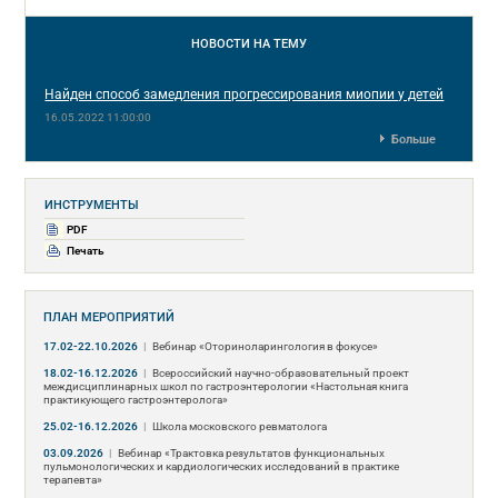
НОВОСТИ
НА ТЕМУ
Найден способ замедления прогрессирования миопии у детей
16.05.2022 11:00:00
Больше
ИНСТРУМЕНТЫ
PDF
Печать
ПЛАН МЕРОПРИЯТИЙ
17.02-22.10.2026
|
Вебинар «Оториноларингология в фокусе»
18.02-16.12.2026
|
Всероссийский научно-образовательный проект
междисциплинарных школ по гастроэнтерологии «Настольная книга
практикующего гастроэнтеролога»
25.02-16.12.2026
|
Школа московского ревматолога
03.09.2026
|
Вебинар «Трактовка результатов функциональных
пульмонологических и кардиологических исследований в практике
терапевта»