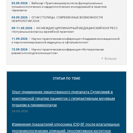
03.09.2026
|
Вебинар «Трактовка результатов функциональных
пульмонологических и кардиологических исследований в практике
терапевта»
04.09.2026
|
ОГНИ СТОЛИЦЫ. СОВРЕМЕННЫЕ ВОЗМОЖНОСТИ
НЕФРОЛОГИИ 2026
09-11.09.2026
|
ХIII МЕЖДИСЦИПЛИНАРНЫЙ МЕДИЦИНСКИЙ КОНГРЕСС
«Актуальные вопросы врачебной практики»
11.09.2026
|
Научно-практическая конференция «Академия инновационной
и персонализированной медицины в офтальмологии»
15.09.2026
|
Научно-практическая конференция «Интегративная
ревматология для клиницистов»
Больше
СТАТЬИ
ПО ТЕМЕ
Опыт применения лекарственного препарата Суперлимф в
комплексной терапии пациенток с гиперактивным мочевым
пузырем в перименопаузе
24.03.2026
Изменения показателей опросника ICIQ-SF после влагалищных
урогинекологических операций: проспективное когортное