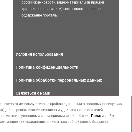
российские новости, видеоматериалы (в прямой
трансляции или записи) составляют основное
содержание портала.
Условия использования
Политика конфиденциальности
Политика обработки персональных данных
Связаться с нами
т umedp.ru использует cookie (файлы с данными о прошлых посещениях
та) для персонализации сервисов и удобства пользователей.
акомьтесь с условиями и принципами их обработки -
Политика
. Вы
ете запретить сохранение cookie в настройках своего браузера.
Copyright © 2026 МЕДФОРУМ. Все права защищены. Данный сайт