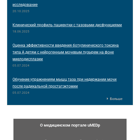
исследование
20.10.2025
Клинический профиль пациентки с тазовыми дисфункциями
18.06.2025
Оценка эффективности введения ботулинического токсина
типа А детям с нейрогенным мочевым пузырем на фоне
миелодисплазии
05.07.2024
Обучение упражнениям мышц таза при недержании мочи
после радикальной простатэктомии
05.07.2024
Больше
О медицинском портале uMEDp