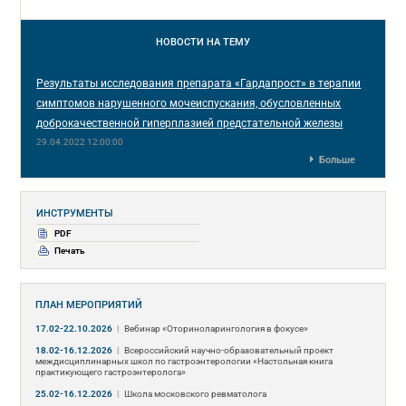
НОВОСТИ
НА ТЕМУ
Результаты исследования препарата «Гардапрост» в терапии
симптомов нарушенного мочеиспускания, обусловленных
доброкачественной гиперплазией предстательной железы
29.04.2022 12:00:00
Больше
ИНСТРУМЕНТЫ
PDF
Печать
ПЛАН МЕРОПРИЯТИЙ
17.02-22.10.2026
|
Вебинар «Оториноларингология в фокусе»
18.02-16.12.2026
|
Всероссийский научно-образовательный проект
междисциплинарных школ по гастроэнтерологии «Настольная книга
практикующего гастроэнтеролога»
25.02-16.12.2026
|
Школа московского ревматолога