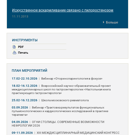
Искусственное вскармливание связано с пилоростенозом
11.11.2013
Больше
ИНСТРУМЕНТЫ
PDF
Печать
ПЛАН МЕРОПРИЯТИЙ
17.02-22.10.2026
|
Вебинар «Оториноларингология в фокусе»
18.02-16.12.2026
|
Всероссийский научно-образовательный проект
междисциплинарных школ по гастроэнтерологии «Настольная книга
практикующего гастроэнтеролога»
25.02-16.12.2026
|
Школа московского ревматолога
03.09.2026
|
Вебинар «Трактовка результатов функциональных
пульмонологических и кардиологических исследований в практике
терапевта»
04.09.2026
|
ОГНИ СТОЛИЦЫ. СОВРЕМЕННЫЕ ВОЗМОЖНОСТИ
НЕФРОЛОГИИ 2026
09-11.09.2026
|
ХIII МЕЖДИСЦИПЛИНАРНЫЙ МЕДИЦИНСКИЙ КОНГРЕСС