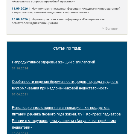
«Актуальные вопросы врачебной практики»
11.09.2026
|
Научно-практическая конференция «Академия инновационной
и персонализированной медицины в офтальмологии»
15.09.2026
|
Научно-практическая конференция «Интегративная
ревматология для клиницистов»
Больше
СТАТЬИ
ПО ТЕМЕ
Репродуктивное здоровье женщин с эпилепсией
31.10.2024
Особенности ведения беременности, родов, периода грудного
вскармливания при надпочечниковой недостаточности
07.06.2021
Революционные открытия и инновационные продукты в
питании ребенка первого года жизни. ХVIII Конгресс педиатров
России с международным участием «Актуальные проблемы
педиатрии»
10.04.2015