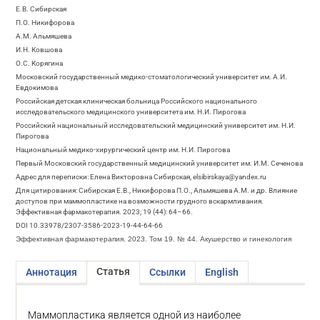
Е.В. Сибирская
П.О. Никифорова
А.М. Альмяшева
И.Н. Ковшова
О.С. Корягина
Московский государственный медико-стоматологический университет им. А.И.
Евдокимова
Российская детская клиническая больница Российского национального
исследовательского медицинского университета им. Н.И. Пирогова
Российский национальный исследовательский медицинский университет им. Н.И.
Пирогова
Национальный медико-хирургический центр им. Н.И. Пирогова
Первый Московский государственный медицинский университет им. И.М. Сеченова
Адрес для переписки: Елена Викторовна Сибирская, elsibirskaya@yandex.ru
Для цитирования: Сибирская Е.В., Никифорова П.О., Альмяшева А.М. и др. Влияние
доступов при маммопластике на возможности грудного вскармливания.
Эффективная фармакотерапия. 2023; 19 (44): 64–66.
DOI 10.33978/2307-3586-2023-19-44-64-66
Эффективная фармакотерапия. 2023. Том 19. № 44. Акушерство и гинекология
Статья
Аннотация
Ссылки
English
Маммопластика является одной из наиболее