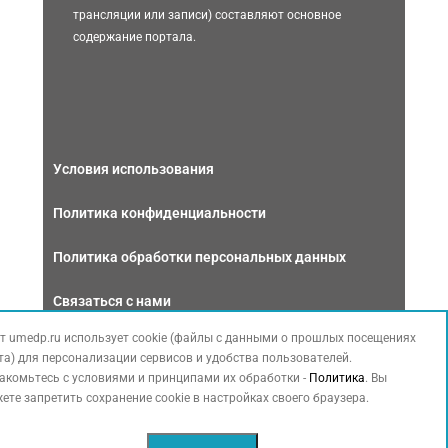
трансляции или записи) составляют основное
содержание портала.
Условия использования
Политика конфиденциальности
Политика обработки персональных данных
Связаться с нами
т umedp.ru использует cookie (файлы с данными о прошлых посещениях
та) для персонализации сервисов и удобства пользователей.
акомьтесь с условиями и принципами их обработки -
Политика
. Вы
ете запретить сохранение cookie в настройках своего браузера.
Copyright © 2026 МЕДФОРУМ. Все права защищены. Данный сайт
также содержит материалы, принадлежащие третьей стороне,