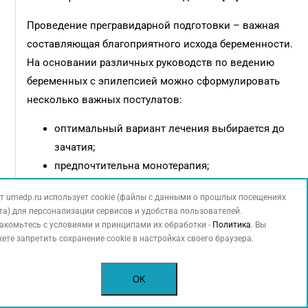
Проведение прегравидарной подготовки – важная
составляющая благоприятного исхода беременности.
На основании различных руководств по ведению
беременных с эпилепсией можно сформулировать
несколько важных постулатов:
оптимальный вариант лечения выбирается до
зачатия;
предпочтительна монотерапия;
выбор наиболее эффективного ПЭП зависит
т umedp.ru использует cookie (файлы с данными о прошлых посещениях
от типа и частоты приступов;
та) для персонализации сервисов и удобства пользователей.
на старте терапии применяется минимальная
акомьтесь с условиями и принципами их обработки -
Политика
. Вы
ете запретить сохранение cookie в настройках своего браузера.
эффективная доза (в случае дебюта эпилепсии
во время беременности);
в целях профилактики врожденных пороков
OK
применяется фолиевая кислота [30–33].