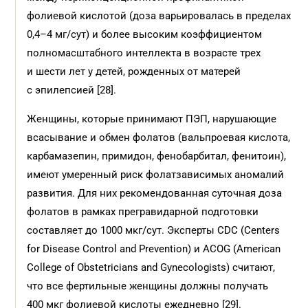
фолиевой кислотой (доза варьировалась в пределах
0,4–4 мг/сут) и более высоким коэффициентом
полномасштабного интеллекта в возрасте трех
и шести лет у детей, рожденных от матерей
с эпилепсией [28].
Женщины, которые принимают ПЭП, нарушающие
всасывание и обмен фолатов (вальпроевая кислота,
карбамазепин, примидон, фенобарбитал, фенитоин),
имеют умеренный риск фолатзависимых аномалий
развития. Для них рекомендованная суточная доза
фолатов в рамках прегравидарной подготовки
составляет до 1000 мкг/сут. Эксперты CDC (Centers
for Disease Control and Prevention) и ACOG (American
College of Obstetricians and Gynecologists) считают,
что все фертильные женщины должны получать
400 мкг фолиевой кислоты ежедневно [29].