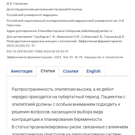
Д.В. Горшкова
Долгопрудненская центральная городская больница
Российский университет медицины
Российский национальный исследовательский медицинский университет им. Н.И.
Пирогова
Адрес для переписки: Елена Викторовна Сибирская, elsibirskaya@yandex.ru
Для цитирования: Торубаров С.Ф., Иванников Н.Ю., Сибирская Е.В., Горшкова Д.В.
Репродуктивное здоровье женщин с эпилепсией. Эффективная фармакотерапия.
2024; 20 (35): 52–57.
DOI 10.33978/2307-3586-2024-20-35-52-57
Эффективная фармакотерапия. 2024. Том 20. № 35. Акушерство и гинекология
Статья
Аннотация
Ссылки
English
Распространенность эпилепсии высока, а ее дебют
нередко приходится на пубертатный период. Пациентки с
эпилепсией должны с особым вниманием подходить к
решению вопросов, касающихся выбора вида
контрацепции и планирования беременности.
В статье проанализированы риски, связанные с влиянием
эпилептических приступов на репродуктивную систему,