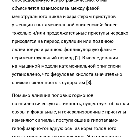
опосредованную нейротрансмиссию. Этим
объясняется взаимосвязь между фазой
менструального цикла и характером приступов
у женщин с катамениальной эпилепсией: более
тяжелые и/или продолжительные приступы нередко
приходятся на период овуляции или позднюю
лютеиновую и раннюю фолликулярную фазы –
перименструальный период [2]. В исследовании
на мышиной модели катамениальной эпилепсии
установлено, что феруловая кислота значительно
снижает склонность к судорогам [3].
Помимо влияния половых гормонов
на эпилептическую активность, существует обратная
связь: и фокальные, и генерализованные приступы
изменяют сигналы, поступающие в гипоталамо-
гипофизарно-гонадную ось из коры головного
мозга, миндалины и гиппокампа. Это становится