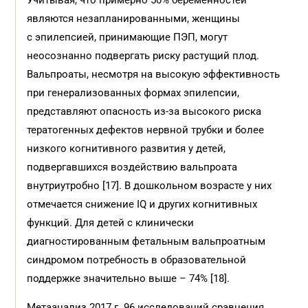
Учитывая, что примерно 50% беременностей
являются незапланированными, женщины
с эпилепсией, принимающие ПЭП, могут
неосознанно подвергать риску растущий плод.
Вальпроаты, несмотря на высокую эффективность
при генерализованных формах эпилепсии,
представляют опасность из-за высокого риска
тератогенных дефектов нервной трубки и более
низкого когнитивного развития у детей,
подвергавшихся воздействию вальпроата
внутриутробно [17]. В дошкольном возрасте у них
отмечается снижение IQ и других когнитивных
функций. Для детей с клинически
диагностированным фетальным вальпроатным
синдромом потребность в образовательной
поддержке значительно выше – 74% [18].
Метаанализ 2017 г. 96 исследований сравнения