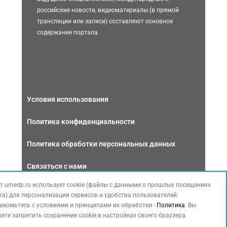
российские новости, видеоматериалы (в прямой
трансляции или записи) составляют основное
содержание портала.
Условия использования
Политика конфиденциальности
Политика обработки персональных данных
Связаться с нами
т umedp.ru использует cookie (файлы с данными о прошлых посещениях
та) для персонализации сервисов и удобства пользователей.
акомьтесь с условиями и принципами их обработки -
Политика
. Вы
ете запретить сохранение cookie в настройках своего браузера.
Copyright © 2026 МЕДФОРУМ. Все права защищены. Данный сайт