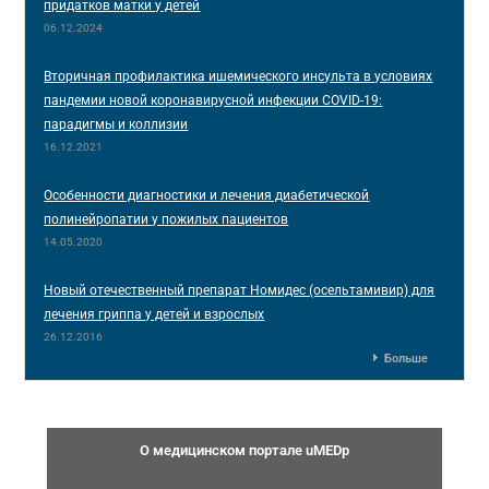
придатков матки у детей
06.12.2024
Вторичная профилактика ишемического инсульта в условиях
пандемии новой коронавирусной инфекции COVID-19:
парадигмы и коллизии
16.12.2021
Особенности диагностики и лечения диабетической
полинейропатии у пожилых пациентов
14.05.2020
Новый отечественный препарат Номидес (осельтамивир) для
лечения гриппа у детей и взрослых
26.12.2016
Больше
О медицинском портале uMEDp