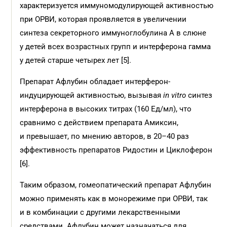
характеризуется иммуномодулирующей активностью
при ОРВИ, которая проявляется в увеличении
синтеза секреторного иммуноглобулина А в слюне
у детей всех возрастных групп и интерферона гамма
у детей старше четырех лет [5].
Препарат Афлубин обладает интерферон-
индуцирующей активностью, вызывая
in
vitro
синтез
интерферона в высоких титрах (160 Ед/мл), что
сравнимо с действием препарата Амиксин,
и превышает, по мнению авторов, в 20–40 раз
эффективность препаратов Ридостин и Циклоферон
[6].
Таким образом, гомеопатический препарат Афлубин
можно применять как в монорежиме при ОРВИ, так
и в комбинации с другими лекарственными
средствами. Афлубин может назначаться для