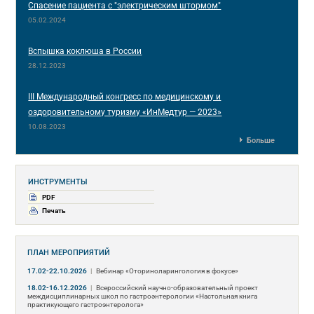
Спасение пациента с "электрическим штормом"
05.02.2024
Вспышка коклюша в России
28.12.2023
III Международный конгресс по медицинскому и
оздоровительному туризму «ИнМедтур — 2023»
10.08.2023
Больше
ИНСТРУМЕНТЫ
PDF
Печать
ПЛАН МЕРОПРИЯТИЙ
17.02-22.10.2026
|
Вебинар «Оториноларингология в фокусе»
18.02-16.12.2026
|
Всероссийский научно-образовательный проект
междисциплинарных школ по гастроэнтерологии «Настольная книга
практикующего гастроэнтеролога»