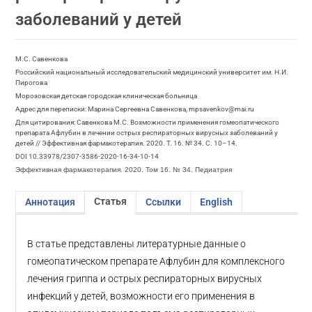
заболеваний у детей
М.С. Савенкова
Российский национальный исследовательский медицинский университет им. Н.И.
Пирогова
Морозовская детская городская клиническая больница
Адрес для переписки: Марина Сергеевна Савенкова, mpsavenkov@mai.ru
Для цитирования: Савенкова М.С. Возможности применения гомеопатического
препарата Афлубин в лечении острых респираторных вирусных заболеваний у
детей // Эффективная фармакотерапия. 2020. Т. 16. № 34. С. 10–14.
DOI 10.33978/2307-3586-2020-16-34-10-14
Эффективная фармакотерапия. 2020. Том 16. № 34. Педиатрия
Статья
Аннотация
Ссылки
English
В статье представлены литературные данные о
гомеопатическом препарате Афлубин для комплексного
лечения гриппа и острых респираторных вирусных
инфекций у детей, возможности его применения в