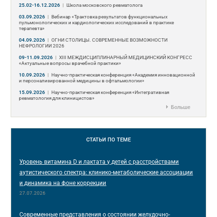
25.02-16.12.2026
|
Школа московского ревматолога
03.09.2026
|
Вебинар «Трактовка результатов функциональных
пульмонологических и кардиологических исследований в практике
терапевта»
04.09.2026
|
ОГНИ СТОЛИЦЫ. СОВРЕМЕННЫЕ ВОЗМОЖНОСТИ
НЕФРОЛОГИИ 2026
09-11.09.2026
|
ХIII МЕЖДИСЦИПЛИНАРНЫЙ МЕДИЦИНСКИЙ КОНГРЕСС
«Актуальные вопросы врачебной практики»
10.09.2026
|
Научно-практическая конференция «Академия инновационной
и персонализированной медицины в офтальмологии»
15.09.2026
|
Научно-практическая конференция «Интегративная
ревматология для клиницистов»
Больше
СТАТЬИ
ПО ТЕМЕ
Уровень витамина D и лактата у детей с расстройствами
аутистического спектра: клинико-метаболические ассоциации
и динамика на фоне коррекции
27.07.2026
Современные представления о состоянии желудочно-