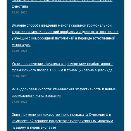
фенотипа
29.06.2026
Влияние способа введения менопаузальной гормональной
терапии на метаболический профиль и индекс стеатоза печени
у женщин с коморбидной патологией в периоде естественной
менопаузы
18.06.2026
Успешное лечение офиазиса с применением неаблятивного
фракционного лазера 1550 нм и триамцинолона ацетонида
03.04.2026
Ибандроновая кислота: клиническая эффективность и новые
возможности использования
27.03.2026
Опыт применения лекарственного препарата Суперлимф в
комплексной терапии пациенток с гиперактивным мочевым
пузырем в перименопаузе