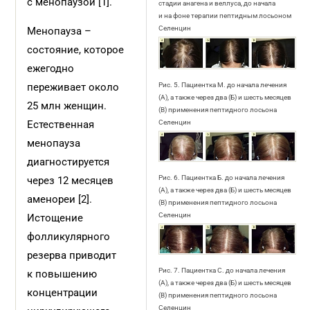
с менопаузой [1].
стадии анагена и веллуса, до начала
и на фоне терапии пептидным лосьоном
Селенцин
Менопауза –
состояние, которое
ежегодно
переживает около
Рис. 5. Пациентка М. до начала лечения
(А), а также через два (Б) и шесть месяцев
25 млн женщин.
(В) применения пептидного лосьона
Естественная
Селенцин
менопауза
диагностируется
Рис. 6. Пациентка Б. до начала лечения
через 12 месяцев
(А), а также через два (Б) и шесть месяцев
аменореи [2].
(В) применения пептидного лосьона
Селенцин
Истощение
фолликулярного
резерва приводит
Рис. 7. Пациентка С. до начала лечения
к повышению
(А), а также через два (Б) и шесть месяцев
концентрации
(В) применения пептидного лосьона
Селенцин