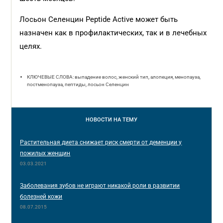
Лосьон Селенцин Peptide Active может быть
назначен как в профилактических, так и в лечебных
целях.
КЛЮЧЕВЫЕ СЛОВА: выпадение волос, женский тип, алопеция, менопауза,
постменопауза, пептиды, лосьон Селенцин
НОВОСТИ
НА ТЕМУ
Растительная диета снижает риск смерти от деменции у
пожилых женщин
03.03.2021
Заболевания зубов не играют никакой роли в развитии
болезней кожи
08.07.2015