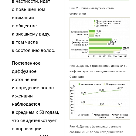
в частности, идет
Рис. 2. Основные пути синтеза
о повышенном
эстрогенов
внимании
в обществе
к внешнему виду,
в том числе
к состоянию волос.
Постепенное
Рис. 3. Данные трихоскопии до начала и
диффузное
на фоне терапии пептидным лосьоном
Селенцин
истончение
и поредение волос
у женщин
наблюдается
в среднем к 50 годам,
что свидетельствует
Рис. 4. Данные фототрихограммы о
о корреляции
соотношении волос, находившихся в