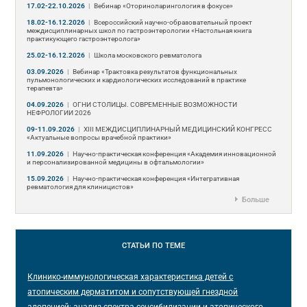
17.02-22.10.2026
|
Вебинар «Оториноларингология в фокусе»
18.02-16.12.2026
|
Всероссийский научно-образовательный проект
междисциплинарных школ по гастроэнтерологии «Настольная книга
практикующего гастроэнтеролога»
25.02-16.12.2026
|
Школа московского ревматолога
03.09.2026
|
Вебинар «Трактовка результатов функциональных
пульмонологических и кардиологических исследований в практике
терапевта»
04.09.2026
|
ОГНИ СТОЛИЦЫ. СОВРЕМЕННЫЕ ВОЗМОЖНОСТИ
НЕФРОЛОГИИ 2026
09-11.09.2026
|
ХIII МЕЖДИСЦИПЛИНАРНЫЙ МЕДИЦИНСКИЙ КОНГРЕСС
«Актуальные вопросы врачебной практики»
11.09.2026
|
Научно-практическая конференция «Академия инновационной
и персонализированной медицины в офтальмологии»
15.09.2026
|
Научно-практическая конференция «Интегративная
ревматология для клиницистов»
Больше
СТАТЬИ
ПО ТЕМЕ
Клинико-иммунологическая характеристика детей с
атопическим дерматитом и сопутствующей гнездной
алопецией: анализ спектра сенсибилизации и атопического