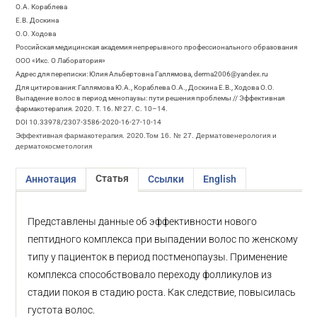
О.А. Кораблева
Е.В. Доскина
О.О. Ходова
Российская медицинская академия непрерывного профессионального образования
ООО «Икс. О Лаборатория»
Адрес для переписки: Юлия Альбертовна Галлямова, derma2006@yandex.ru
Для цитирования: Галлямова Ю.А., Кораблева О.А., Доскина Е.В., Ходова О.О.
Выпадение волос в период менопаузы: пути решения проблемы // Эффективная
фармакотерапия. 2020. Т. 16. № 27. С. 10–14.
DOI 10.33978/2307-3586-2020-16-27-10-14
Эффективная фармакотерапия. 2020.Том 16. № 27. Дерматовенерология и
дерматокосметология
Статья
Аннотация
Ссылки
English
Представлены данные об эффективности нового
пептидного комплекса при выпадении волос по женскому
типу у пациенток в период постменопаузы. Применение
комплекса способствовало переходу фолликулов из
стадии покоя в стадию роста. Как следствие, повысилась
густота волос.