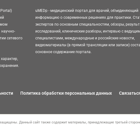
Portal)
uMEDp - медицинский портал для врачей, объединяющий
тей
информацию о современных решениях для практики. Ста
омом
экспертов по основным специальностям, обзоры, резуль
 научно-
исследований, клинические разборы, интервью с ведущи
тии сетевого
специалистами, международные и российские новости,
видеоматериалы (в прямой трансляции или записи) сост
основное содержание портала.
характер,
охранения.
ьности
Политика обработки персональных данных
Связаться
защищены. Данный сайт также содержит материалы, принадлежащие третьей стороне