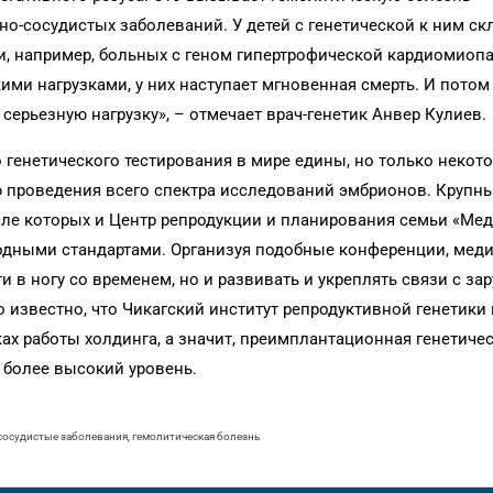
но-сосудистых заболеваний. У детей с генетической к ним с
и, например, больных с геном гипертрофической кардиомиоп
ими нагрузками, у них наступает мгновенная смерть. И потом
 серьезную нагрузку», – отмечает врач-генетик Анвер Кулиев.
генетического тестирования в мире едины, но только некот
 проведения всего спектра исследований эмбрионов. Крупн
сле которых и Центр репродукции и планирования семьи «Мед
одными стандартами. Организуя подобные конференции, мед
и в ногу со временем, но и развивать и укреплять связи с з
о известно, что Чикагский институт репродуктивной генетики
ах работы холдинга, а значит, преимплантационная генетиче
 более высокий уровень.
сосудистые заболевания, гемолитическая болезнь