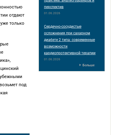
практике: анализ барьеров и
клонностью
перспектив
01.06.2026
атии отдают
 уже только
Сердечно-сосудистые
осложнения при сахарном
диабете 2 типа: современные
орые
возможности
ые
кардиопротективной терапии
01.06.2026
ика»,
Больше
ицинский
арубежными
 возьмет под
ская