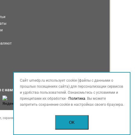
тьи
таты
ми
авляют
Сайт umedp.ru использует cookie (файлы с данными о
прошлых посещениях сайта) для персонализации сервисов
 с нами
и удобства пользователей. Ознакомьтесь с условиями и
принципами их обработки -
Политика
. Вы можете
запретить сохранение cookie в настройках своего браузера.
, охраняемые законом РФ об авторских правах.
OK