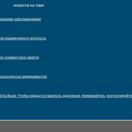
НОВОСТИ
НА ТЕМУ
ическими заболеваниями
сле ишемического инсульта
но снижал риск смерти
назначенных медикаментов
 Бойцов: Чтобы сердце оставалось здоровым, прививайтесь, контролируйте