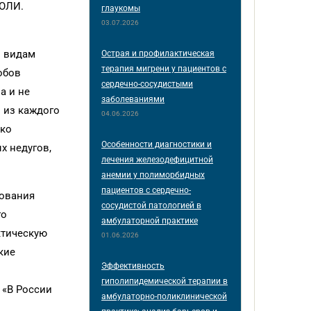
РОЛИ.
глаукомы
03.07.2026
м видам
Острая и профилактическая
терапия мигрени у пациентов с
обов
сердечно-сосудистыми
а и не
заболеваниями
: из каждого
04.06.2026
ько
Особенности диагностики и
х недугов,
лечения железодефицитной
анемии у полиморбидных
пациентов с сердечно-
рования
сосудистой патологией в
го
амбулаторной практике
ктическую
01.06.2026
кие
Эффективность
гиполипидемической терапии в
 «В России
амбулаторно-поликлинической