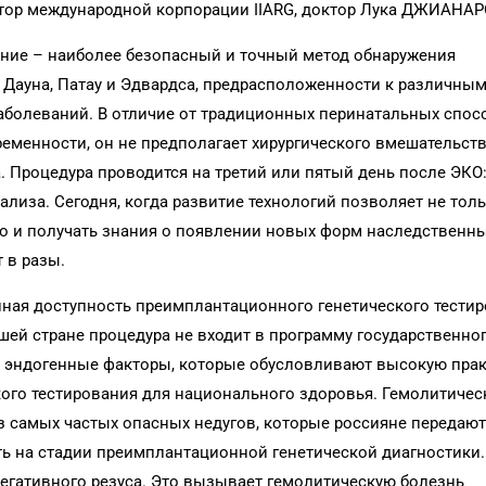
тор международной корпорации IIARG, доктор Лука ДЖИАНА
ние – наиболее безопасный и точный метод обнаружения
м Дауна, Патау и Эдвардса, предрасположенности к различны
аболеваний. В отличие от традиционных перинатальных спос
ременности, он не предполагает хирургического вмешательств
. Процедура проводится на третий или пятый день после ЭКО
ализа. Сегодня, когда развитие технологий позволяет не тол
о и получать знания о появлении новых форм наследственны
 в разы.
ная доступность преимплантационного генетического тести
шей стране процедура не входит в программу государственно
е эндогенные факторы, которые обусловливают высокую пра
ого тестирования для национального здоровья. Гемолитичес
з самых частых опасных недугов, которые россияне передают
ь на стадии преимплантационной генетической диагностики.
негативного резуса. Это вызывает гемолитическую болезнь