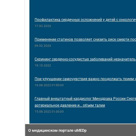
Профилактика сердечных осложнений у детей с онколог
17.02.2023
Применение статинов позволяет снизить риск смерти по
09.02.2023
Скрининг сердечно-сосудистых заболеваний незначитель
18.10.2022
При улучшении самочувствия важно продолжать прием 
19.08.2022 01:00:00
Главный внештатный кардиолог Минздрава России Сергей
артериальное давление и… объем талии
15.08.2022 01:00:00
О медицинском портале uMEDp