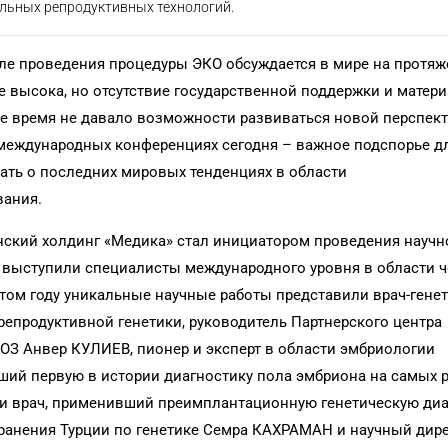
ельных репродуктивных технологий.
е проведения процедуры ЭКО обсуждается в мире на протяже
е высока, но отсутствие государственной поддержки и матери
ое время не давало возможности развиваться новой перспек
 международных конференциях сегодня – важное подспорье д
нать о последних мировых тенденциях в области
вания.
нский холдинг «Медика» стал инициатором проведения научн
й выступили специалисты международного уровня в области 
этом году уникальные научные работы представили врач-генет
репродуктивной генетики, руководитель Партнерского центра
ОЗ Анвер КУЛИЕВ, пионер и эксперт в области эмбриологии
ший первую в истории диагностику пола эмбриона на самых р
и врач, применивший преимплантационную генетическую диа
ранения Турции по генетике Семра КАХРАМАН и научный дир