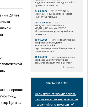
кардиологических исследований в
практике терапевта»
04.09.2026
|
ОГНИ СТОЛИЦЫ.
СОВРЕМЕННЫЕ ВОЗМОЖНОСТИ
нии 28 лет.
НЕФРОЛОГИИ 2026
ально-
09-11.09.2026
|
ХIII
МЕЖДИСЦИПЛИНАРНЫЙ
тивной
МЕДИЦИНСКИЙ КОНГРЕСС
«Актуальные вопросы врачебной
ля
практики»
10.09.2026
|
Научно-практическая
конференция «Академия
инновационной и
персонализированной медицины в
офтальмологии»
о-
15.09.2026
|
Научно-практическая
конференция «Интегративная
ревматология для клиницистов»
человеческой
Больше
ик,
СТАТЬИ
ПО ТЕМЕ
анних сроках
Фармакогенетические основы
гностику,
персонализированной терапии
ектор Центра
первичной открытоугольной