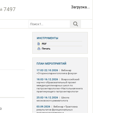
Загрузка...
7497
ей
ИНСТРУМЕНТЫ
PDF
Печать
ПЛАН МЕРОПРИЯТИЙ
17.02-22.10.2026
|
Вебинар
«Оториноларингология в фокусе»
18.02-16.12.2026
|
Всероссийский
научно-образовательный проект
междисциплинарных школ по
гастроэнтерологии «Настольная книга
практикующего гастроэнтеролога»
25.02-16.12.2026
|
Школа
московского ревматолога
03.09.2026
|
Вебинар «Трактовка
о
результатов функциональных
пульмонологических и