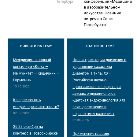
Петербург
конференция «Медицина
в изобразительном
искусстве. Осенние
встречи в Санкт-
Петербурге»
НОВОСТИ
НА ТЕМУ
СТАТЬИ
ПО ТЕМЕ
Междисциплинарный
Новая траектория движения в
консилиум «Кожа —
управлении сахарным
Иммунитет — Кишечник —
диабетом 1 типа. XXII
Гормоны»
Российская научно-
15.10.2025
практическая конференция
детских эндокринологов
Как распознать
«Детская эндокринология XXI
инсулинорезистентность?
века: достижения и
02.02.2024
перспективы развития»
02.06.2026
26-27 октября на
конгресс в Новосибирске
Применение плазмы,