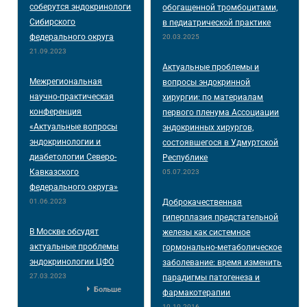
соберутся эндокринологи
обогащенной тромбоцитами,
Сибирского
в педиатрической практике
федерального округа
20.03.2025
21.09.2023
Актуальные проблемы и
Межрегиональная
вопросы эндокринной
научно-практическая
хирургии: по материалам
конференция
первого пленума Ассоциации
«Актуальные вопросы
эндокринных хирургов,
эндокринологии и
состоявшегося в Удмуртской
диабетологии Северо-
Республике
Кавказского
05.07.2023
федерального округа»
01.06.2023
Доброкачественная
гиперплазия предстательной
В Москве обсудят
железы как системное
актуальные проблемы
гормонально-метаболическое
эндокринологии ЦФО
заболевание: время изменить
27.03.2023
парадигмы патогенеза и
Больше
фармакотерапии
10.10.2016