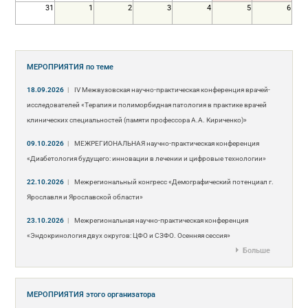
31
1
2
3
4
5
6
МЕРОПРИЯТИЯ
по теме
18.09.2026
|
IV Межвузовская научно-практическая конференция врачей-
исследователей «Терапия и полиморбидная патология в практике врачей
клинических специальностей (памяти профессора А.А. Кириченко)»
09.10.2026
|
МЕЖРЕГИОНАЛЬНАЯ научно-практическая конференция
«Диабетология будущего: инновации в лечении и цифровые технологии»
22.10.2026
|
Межрегиональный конгресс «Демографический потенциал г.
Ярославля и Ярославской области»
23.10.2026
|
Межрегиональная научно-практическая конференция
«Эндокринология двух округов: ЦФО и СЗФО. Осенняя сессия»
Больше
МЕРОПРИЯТИЯ
этого организатора