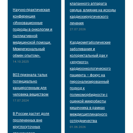
клапанного аппарата
Научно-практическая
сердца, влияние на исходы
конференция
кардиохирургического
«Инновационные
лечения
подходы в онкологии и
27.07.2026
паллиативной
медицинской помощи.
Кардиометаболические
Межрегиональный
заболевания и
обмен опытом».
колоректальный рак у
14.10.2025
«хрупкого»
кардиоонкологического
ВОЗ признала тальк
пациента – фокус на
потенциально
персонализированный
канцерогенным для
подход к
человека веществом
поликоморбидности с
17.07.2024
оценкой микробиоты
кишечника в рамках
В России растет доля
междисциплинарного
пролеченных вне
сотрудничества
круглосуточных
01.06.2026