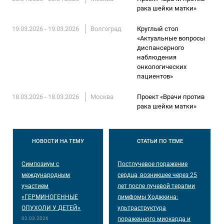
рака шейки матки»
19.03.2026 - 19.03.2026
Волгоград
Круглый стол
«Актуальные вопросы
диспансерного
наблюдения
онкологических
пациентов»
18.03.2026 - 18.03.2026
Москва
Проект «Врачи против
рака шейки матки»
НОВОСТИ
НА ТЕМУ
СТАТЬИ
ПО ТЕМЕ
Симпозиум с
Постлучевое поражение
международным
сердца, возникшее через 25
участием
лет после лучевой терапии
«ГЕРМИНОГЕННЫЕ
лимфомы Ходжкина:
ОПУХОЛИ У ДЕТЕЙ»
ультраструктура
02.03.2026
пораженного миокарда и