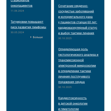
стационаров
онкопациентов
Сочетание сердечно-
11.06.2024
сосудистых заболеваний
и колоректального рака
Татуировки повышают
у пациентов старше 60 лет:
риск развития лимфомы
кардиоваскулярный статус
30.05.2024
и выбор тактики лечения
Больше
30.10.2025
Определяющая роль
гистологического анализа и
трансмиссионной
электронной микроскопии
в определении тактики
лечения постлучевого
поражения сердца
30.10.2025
Кардиотоксичность
в детской онкологии
и гематологии